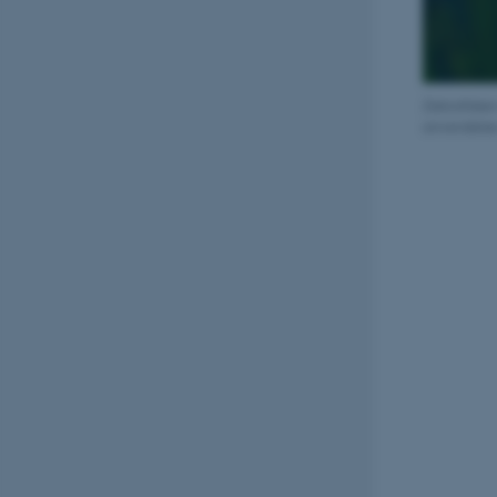
Zebrafisken
anvendelse