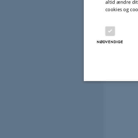
altid ændre di
cookies og coo
NØDVENDIGE
Nødvendige
Nødvendige cooki
grundlæggende fu
cookies.