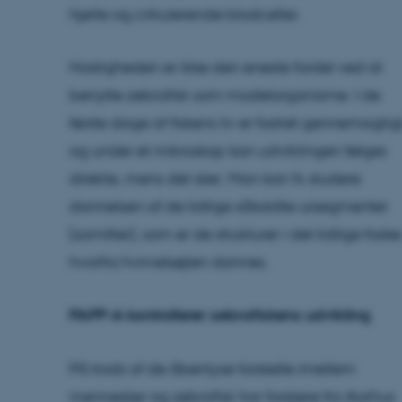
hjerte og cirkulerende blodceller.
Hastigheden er ikke den eneste fordel ved at
benytte zebrafisk som modelorganisme. I de
første dage af fiskens liv er fostret gennemsigtigt
og under et mikroskop kan udviklingen følges
direkte, mens det sker. Man kan fx studere
dannelsen af de tidlige såkaldte ursegmenter
(somitter), som er de strukturer i det tidlige foster
hvorfra hvirvelsøjlen dannes.
PAPP-A kontrollerer zebrafiskens udvikling
På trods af de åbenlyse forskelle imellem
mennesker og zebrafisk har forskere fra Aarhus