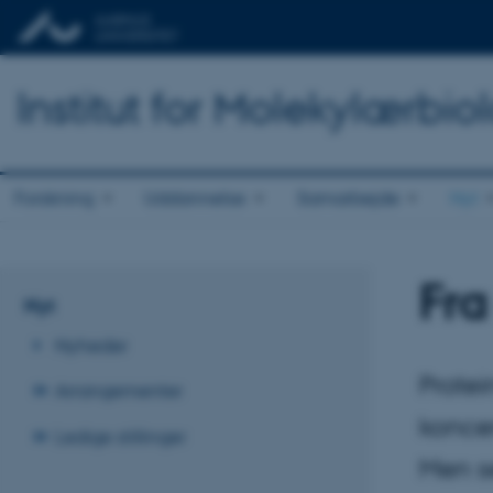
Institut for Molekylærbio
Forskning
Uddannelse
Samarbejde
Nyt
Fra
Nyt
Nyheder
Protei
Arrangementer
koncen
Ledige stillinger
Men se