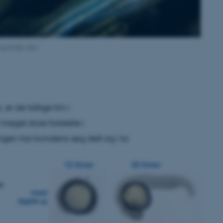
ing finder den
r de tidlige trin i
eget store forskelle i
ngen har kvindens æg delt sig i to
r