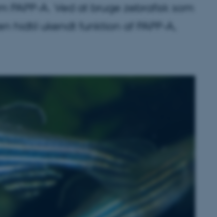
om PAPP-A. Ved at bruge zebrafisk som
 hidtil ukendt funktion af PAPP-A,