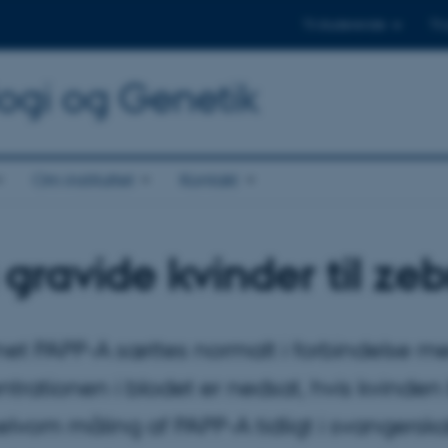
Til studerende
Til
logi og Genetik
Om instituttet
Kontakt
 gravide kvinder til zeb
net PAPP-A sættes normalt i forbindelse me
trationen i blodet er nedsat, hvis kvind
lvom måling af PAPP-A tidligt i svangerska