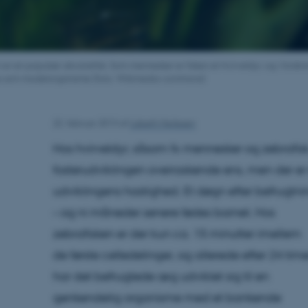
 er en populær akvariefisk. Som mennesker er fisken et hvirveldyr, og i forskn
 som modelorganisme (foto: Wikimedia-commons)
22. februar 2013
af
Lisbeth Heilesen
Hos hvirveldyr, såsom fx mennesker og zebrafisk, e
fosterudviklingen overraskende ens, men der er m
udviklingens hastighed. Et døgn efter befrugtni
– og ni måneder senere fødes barnet. Hos
zebrafisken er der kun ca. 15 minutter imellem
de første celledelinger, og allerede efter 24 time
har det befrugtede æg udviklet sig til en
genkendelig organisme med et bankende