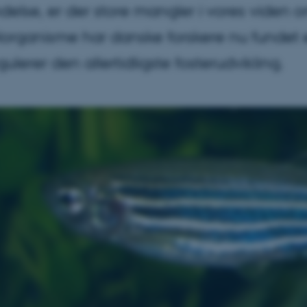
else, er der store mangler i vores viden 
rganisme har danske forskere nu fundet en
gulerer den allertidligste fosterudvikling.