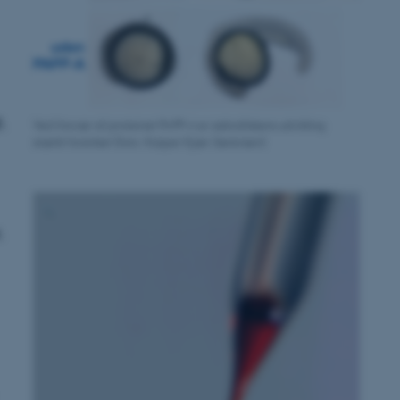
,
Ved fravær af proteinet PAPP-A er zebrafiskens udvikling
stærkt forsinket (foto: Kasper Kjær-Sørensen)
,