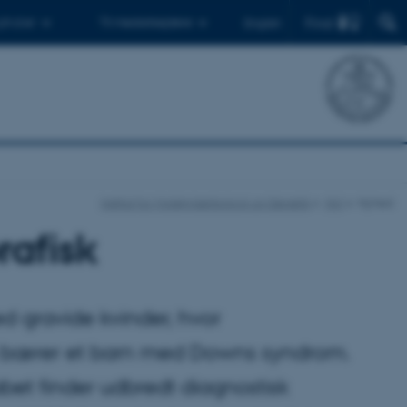
Find
 ph.d.er
Til medarbejdere
English
Institut for Molekylærbiologi og Genetik
Nyt
Nyhed
rafisk
d gravide kvinder, hvor
en bærer et barn med Downs syndrom.
bet finder udbredt diagnostisk