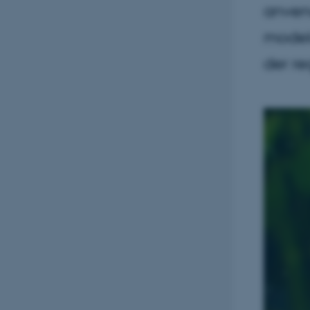
anvend
modelo
der re