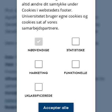
altid ændre dit samtykke under
Cookies i webstedets footer.
Ph.d.-studiet blev gennemført ved GABI unit ved
Universitetet bruger egne cookies og
AgroParisTech og INRA, og ved Center for Kvantiativ
cookies sat af vores
Genetik og Genomer, Institut for Molekylærbiologi og
samarbejdspartnere.
Genetik, Videnskab og Teknologi, Aarhus Universitet.
Dette resumé er udarbejdet af den ph.d.-studerende.
NØDVENDIGE
STATISTISKE
Dato:
Mandag den 7. september 2015, kl. 14.30
Sted:
16 rue Claude Bernard, AgroParisTech, Paris,
Frankrig
MARKETING
FUNKTIONELLE
Afhandlingens titel:
The use of whole sequence data for
genomic selection in dairy cattle
Kontaktinfo:
Irene van den Berg, e-mail:
UKLASSIFICEREDE
irene.vandenberg@mbg.au.dk
, tlf.: 87 15 49 84
Bedømmelsesudvalg:
Accepter alle