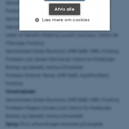
Seniorforsker Allessandra Stella, Parco Tecnologico
Afvis alle
Padano, Italien
Seniorforsker Mario Calus, Animal Breeding and
Læs mere om cookies
Genomics Centre, Wageningen University, Holland
Leder af Genetik Afdeling Laurent Journaux, Institut de
Nødvendige
Statistiske
Marketing
l’Elevage, Frankrig
Seniorforsker Didier Boichard, UMR GABI, INRA, Frankrig
Funktionelle
Uklassificerede
Professor Just Jensen (formand), Institut for Molekylær
Biologi og Genetik, Aarhus Universitet
Professor Etienne Verrier, UMR GABI, AgroParisTech,
Nødvendige cookies hjælper
med at gøre hjemmesiden
Frankrig
brugbar ved at aktivere nogle
Hovedvejleder:
grundlæggende funktioner
Seniorforsker Didier Boichard, UMR GABI, INRA, Frankrig
som navigation mm.
Professor Mogens Sandø Lund, Institut for Molekylær
Hjemmesiden kan ikke
Biologi og Genetik, Aarhus Universitet
fungerer uden disse cookies.
Sprog:
Ph.d.-afhandlingen forsvares på engelsk