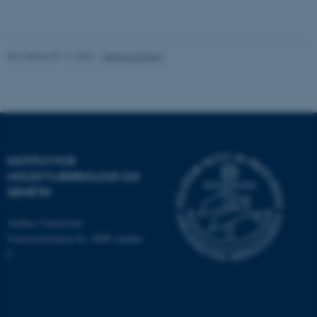
Navn
Udbyder / Domæne
be_typo_user
TYPO3 Association
Revideret 09.12.2025
-
Helene Eriksen
.au.dk
fe_typo_user
Typo3 Association
.au.dk
INSTITUT FOR
MOLEKYLÆRBIOLOGI OG
GENETIK
Aarhus Universitet
Universitetsbyen 81, 8000 Aarhus
C