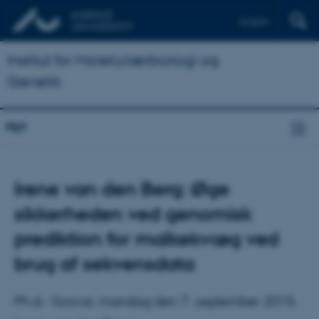
English
Institut for Molekylærbiologi og
Genetik
Nyt
Irene van den Berg: Øge
sikkerheden ved genomisk
prediktion for malkekvæg ved
brug af sekvensdata
Ph.d.- forsvar, mandag den 7. september 2015.