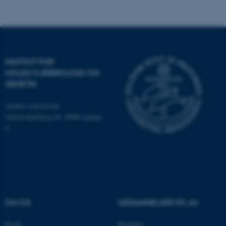
be_typo_user
TYPO3 Association
.au.dk
INSTITUT FOR
fe_typo_user
Typo3 Association
.au.dk
MOLEKYLÆRBIOLOGI OG
GENETIK
Aarhus Universitet
Universitetsbyen 81, 8000 Aarhus
C
OM OS
UDDANNELSER PÅ AU
ASP.NET_SessionId
Microsoft Corporation
.au.dk
Profil
Bachelor