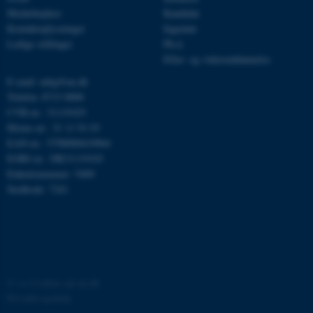
Medarbejdere
Kandidat
Kontaktoplysninger
Ingeniør
Ledige stillinger
Ph.d.
JSESSIONID
Oracle Corporation
Efter- og videreuddannelse
.au.dk
E-mail: mbg@au.dk
Telefon: 8715 0000
CVR-nr.: 31119103
ARRAffinity
Microsoft Corporation
Moms-nr.: 31 11 91 03
.mitstudie.au.dk
EAN-nr.: 5798000419964
EORI-nr.: DK31119103
Enhedsnummer: 5400
Stedkode: 7241
esctx
Microsoft Corporation
.login.microsoftonline.com
fpc
Microsoft Corporation
login.microsoftonline.com
__cf_bm
Cloudflare Inc.
©
—
Cookies på au.dk
.pure.au.dk
Privatlivspolitik