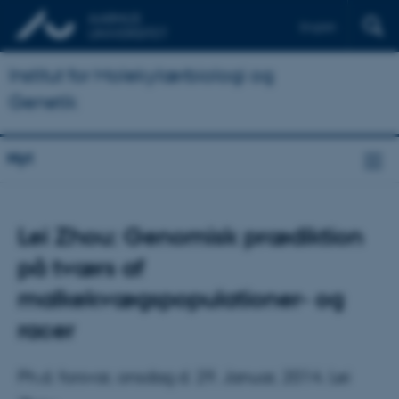
English
Institut for Molekylærbiologi og
Genetik
Nyt
Lei Zhou: Genomisk prædiktion
på tværs af
malkekvægspopulationer- og
racer
Ph.d. forsvar, onsdag d. 29. Januar, 2014. Lei