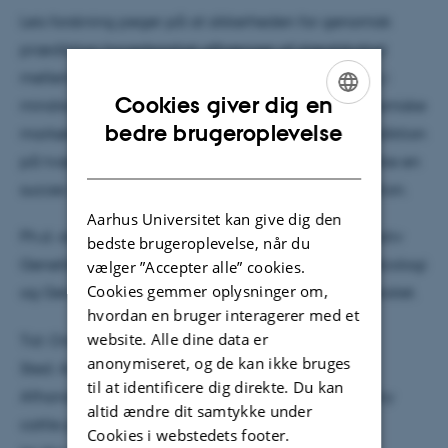
Leis forskning peger på at sikkerheden for genomisk
prædiktion hovedsagligt afhænger af slægtskabet
mellem reference- og valideringspopulationen, og i
Cookies giver dig en
mindre grad af koblingsuligevægten mellem genomiske
ENGLISH
bedre brugeroplevelse
markører og kausative mutationer. Genomisk prædiktion
DANISH
på tværs af fjernt beslægtede racer var dermed ikke en
succes når G-BLUP modellen anvendtes til prædiktion.
Aarhus Universitet kan give dig den
Ph.d.-studiet er gennemført ved Center for Kvantitativ
bedste brugeroplevelse, når du
Genetik og Genomforskning, Institut for Molekylærbiologi
vælger ”Accepter alle” cookies.
Cookies gemmer oplysninger om,
og Genetik, Science and Technology, Aarhus Universitet.
hvordan en bruger interagerer med et
website. Alle dine data er
Tid: Onsdag d. 29 januar 2014, kl 9:00
anonymiseret, og de kan ikke bruges
Sted: Auditoriet, AU Foulum
til at identificere dig direkte. Du kan
Afhandlingens titel: Genomic prediction across dairy
altid ændre dit samtykke under
cattle populations and breeds. Komtakt:
Cookies i webstedets footer.