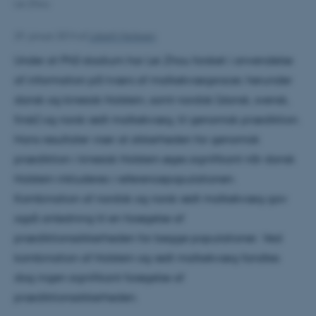
Lei Zhou
29. januar 2014
af
Lisbeth Heilesen
Under sit PhD stadium har Lei Zhou forsket i anvendelse
af information på tværs af malkekvægsracer, herunder
dansk og kinesisk Holstein, samt nordisk (dansk, svensk,
finsk) og norsk rødt malkekvæg, til genomisk prædiktion.
Hans resultater viser at sikkerheden for genomisk
prædiktion i kinesisk Holstein øges signifikant når dansk
Holstein inkluderes i referencepopulationen.
Kombination af nordisk og norsk rødt malkekvæg gav
også anledning til en forøgelse af
prædiktionssikkerheden for begge populationer. Ved
kombination af Holstein og rødt malkekvæg fandtes
dog ingen signifikant forøgelse af
prædiktionssikkerheden.