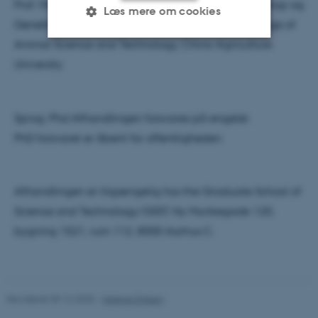
Prof. Mogens Sandø Lund, Institut for Molekylærbiologi og
Læs mere om cookies
Genetik, Aarhus UniversitetDr. Yachun Wang, College of
Animal Science and Technology, China Agriculture
University
Nødvendige
Statistiske
Marketing
Funktionelle
Uklassificerede
Sprog: Phd Afhandlingen forsvares på engelsk
PhD forsvaret er åbent for offentligheden
Nødvendige cookies hjælper
med at gøre hjemmesiden
brugbar ved at aktivere nogle
Afhandlingen er tilgængelig hos the Graduate School of
grundlæggende funktioner
Science and Technology/GSST, Ny Munkegade 120,
som navigation mm.
bygning 1521, rum 112, 8000 Aarhus C.
Hjemmesiden kan ikke
fungerer uden disse cookies.
Revideret 09.12.2025
-
Helene Eriksen
Navn
Udbyder / Domæne