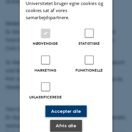
lei.zhou@agrsci.dk, tel.: +45 5012 2956
Universitetet bruger egne cookies og
cookies sat af vores
samarbejdspartnere.
Bedømmelsesudvalg:
Dr. Donagh Berry, Animal & Grassland Research and
Innovation Centre, Teagasc, Moorepark, Fermoy, Co.
NØDVENDIGE
STATISTISKE
Cork, Ireland.
Dr. Noelia Ibanez-Escriche, Institute of Agrifood Research
and Technology (IRTA), Catalonia, Spain.
MARKETING
FUNKTIONELLE
Prof. Just Jensen (chair), Institut for Molekylærbiologi og
Genetik, Aarhus Universitet
UKLASSIFICEREDE
Main supervisor:
Accepter alle
Dr. Guosheng Su, Institut for Molekylærbiologi og Genetik,
Afvis alle
Aarhus UniversitetCo-supervisors: