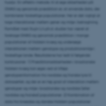
husdyr. En effektiv metode, til at øge sikkerheden på
GWAS og genomisk prædiktion er, at anvende data, der
kombinerer forskellige populationer. Her er det vigtigt at
tage interaktioner mellem gener og miljø i betragtning.
Formålet med Xiujin Li’s ph.d.-studier har været at
foretage GWAS og genomisk prædiktion i mange
populationer af Holstein kvæg og undersøge
interaktionen mellem genotype og produktionsmiljø i
forskellige lande. Resultaterne har ledt til følgende
konklusioner: 1) Prædiktionssikkerheden i brasilianske
Holstein kvæg kan øges ved at tilføje
genotypeinformation fra nordiske og franske tyre til
datasættet, og der er en høj grad af interaktion mellem
genotyper og miljø i brasilianske og nordiske (eller
nordiske og franske) populationer. 2) Kombination af
data fra kinesiske og danske Holstein populationer