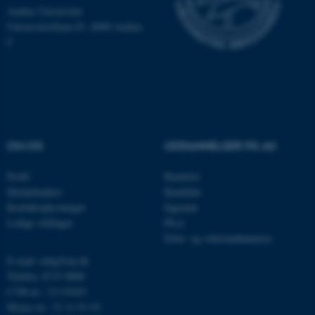
Aarhus Universitet
Universitetsbyen 81, 8000 Aarhus
C
ASP.NET_SessionId
Microsoft Corporation
.au.dk
JSESSIONID
Oracle Corporation
OM OS
UDDANNELSER PÅ AU
.au.dk
Profil
Bachelor
Medarbejdere
Kandidat
Kontaktoplysninger
Ingeniør
ARRAffinity
Microsoft Corporation
.mitstudie.au.dk
Ledige stillinger
Ph.d.
Efter- og videreuddannelse
E-mail: mbg@au.dk
Telefon: 8715 0000
esctx
Microsoft Corporation
CVR-nr.: 31119103
.login.microsoftonline.com
Moms-nr.: 31 11 91 03