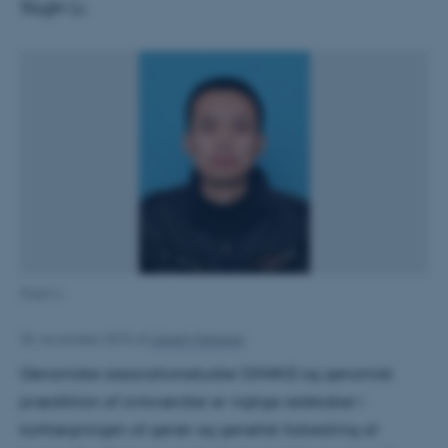
Xiujin Li.
Xiujin Li
30. november 2015
af
Lisbeth Heilesen
Genomiske associationsstudier (GWAS) og genomisk
prædiktion af avlsværdier er vigtige redskaber i
kortlægningen af gener og genetisk forbedring af