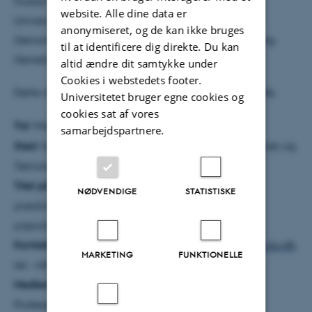
Husdyrvidenskab og Teknologi, China Agriculture
website. Alle dine data er
University, og Center for Kvantitativ Genetik og
anonymiseret, og de kan ikke bruges
Genomforskning ved Institut for Molekylærbiologi og
til at identificere dig direkte. Du kan
Genetik, Aarhus Universitet.
altid ændre dit samtykke under
Cookies i webstedets footer.
Dette resumé er udarbejdet af den ph.d.-studerende.
Universitetet bruger egne cookies og
cookies sat af vores
Tid
: Mandag den 30. november 2015, kl. 10:00
samarbejdspartnere.
Sted
: Konferencelokale 4, Institut for Husdyrvidenskab og
Teknologi, China Agriculture University
Titel på afhandling
:
Methods to improve genomic
NØDVENDIGE
STATISTISKE
prediction and GWAS using combined Holstein
populations
Kontakt information
: Xiujin Li, e-mail:
xiujin.li@mbg.au.dk
,
MARKETING
FUNKTIONELLE
tel.: +86 15801564659
Medlemmer af bedømmelsesudvalget
:
Professor Georg Thaller, Institut für Tierzucht und