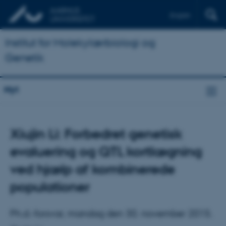
English
Institut for Molekylærbiologi og
Genetik
Nyt
Xiujin Li: Forbedret genetisk
evaluering og QTL kortlægning
ved hjælp af kombinerede
populationer
Ph.d.-forsvar, mandag den 30. november 2015.