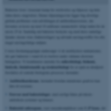
Bakterier lever i konstant kamp for overlevelse og tilpasser sig hele
tiden deres omgivelser. Denne tilpasningsevne ligger bag alvorlige
globale problemer som udviklingen af antibiotikaresistens, der
forventes at koste op mod 10 millioner menneskeliv årligt inden for de
næste 25 år. Samtidig må bakterier beskytte sig mod deres naturlige
fjender såsom virus (bakteriofager) og udvinde næringsstoffer fra ofte
meget næringsfattige miljøer.
I vores forskningsgruppe undersøger vi de molekylære mekanismer,
der gør bakterier i stand til at overleve under sådanne ekstreme
mikrobiologi, biokemi,
betingelser. Vi kombinerer metoder fra
biofysik, bioinformatik og strukturbiologi
for at opnå en detaljeret
forståelse af centrale biologiske processer, herunder:
Antibiotikatolerans
, herunder hvordan mutationer gradvist kan
føre til resistens.
Forsvar mod bakteriofager
, med særligt fokus på toksin–
antitoksin-systemer og kinaser.
Bakteriel sultrespons
C–P lyase
, især enzymkomplekser som
, der