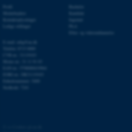
Profil
Bachelor
Medarbejdere
Kandidat
__cf_bm
Cloudflare Inc.
Kontaktoplysninger
Ingeniør
.linkedin.com
Ledige stillinger
Ph.d.
Efter- og videreuddannelse
E-mail: mbg@au.dk
__cf_bm
Cloudflare Inc.
Telefon: 8715 0000
.twitter.com
CVR-nr.: 31119103
Moms-nr.: 31 11 91 03
EAN-nr.: 5798000419964
EORI-nr.: DK31119103
ARRAffinitySameSite
Microsoft Corporation
.ofn.au.dk
Enhedsnummer: 5400
Stedkode: 7241
cf_clearance
Cloudflare, Inc.
.podbean.com
©
—
Cookies på au.dk