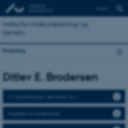
English
Institut for Molekylærbiologi og
Genetik
Forskning
Ditlev E. Brodersen
CV, publikationer, aktiviteter mv.
Projekter for studerende