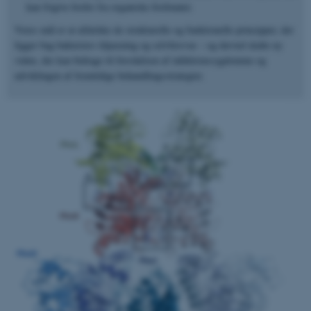
kan frigive fosfor fra organiske fosfonater.
Vores mål er at afdække de strukturelle og funktionelle principper, der
ligger bag bakteriers tilpasning og selvforsvar – og derved skabe ny
viden, der kan bidrage til forståelsen af infektionssygdomme og
udviklingen af fremtidige behandlingsstrategier.