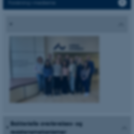
Forskning i medierne
Bakterielle overlevelses- og
resistensmekanismer