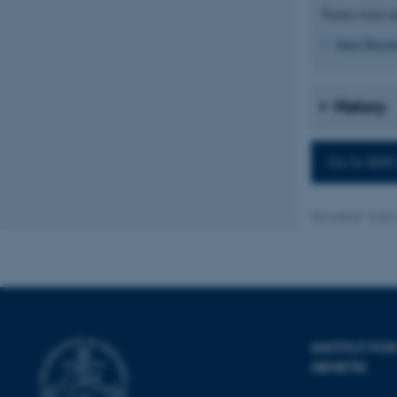
Tenure-track a
Nødvendige
Juraj Berg
Nødvendige cooki
History
grundlæggende fu
cookies.
Go to BiRC
Revideret 16.04
Navn
be_typo_user
fe_typo_user
INSTITUT F
GENETIK