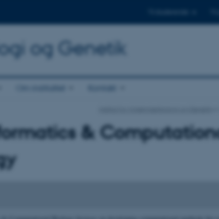
Til studerende
Til
logi og Genetik
Om instituttet
Kontakt
Institut for Molekylærbiologi og Genetik
formatics & Computation
gy
 & Computational Biology focuses on developing computational methods for co