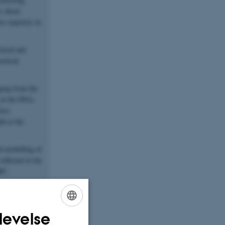
s about
s expertise in
tical and
retical
nging from the
a at the DNA,
lose
th at the
al modelling of
eflected in the
iRC.
levelse
ENGLISH