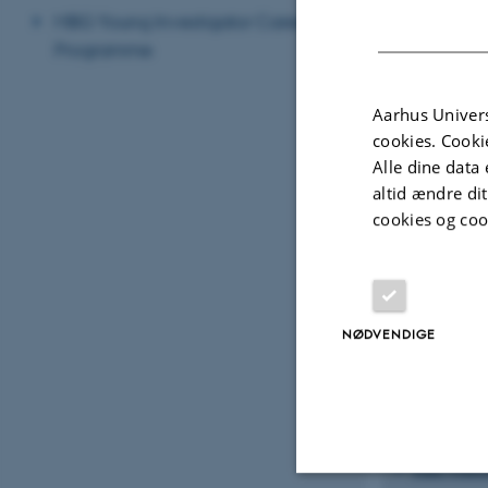
Medical gen
MBG Young Investigator Career
Programme
Structural b
Aarhus Univers
cookies. Cooki
Alle dine data 
altid ændre di
Gruppele
cookies og coo
Professorer
Mikkel Heid
Thomas Bat
Bjarni Vilh
NØDVENDIGE
Lektorer
Kasper Mu
Christian S
Palle Villes