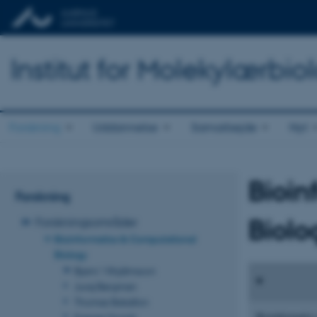
Institut for Molekylærbio
Forskning
Uddannelse
Samarbejde
Nyt
Bioin
Forskning
Biolo
Forskningsområder
Bioinformatics & Computational
Biology
Bjarni Vilhjálmsson
Juraj Bergman
Thomas Bataillon
Bioinformatics
Kasper Munch