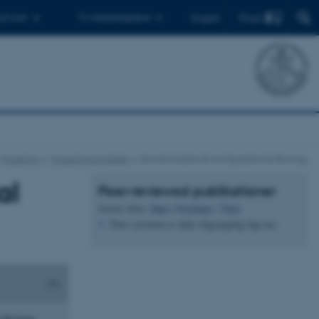
Find
 ph.d.er
Til medarbejdere
English
Forskning
Forskningsområder
Bioinformatics & Computational Biology
al
Peer-reviewed publikationer
Sortér efter:
Dato
|
Forfatter
|
Titel
Pure serveren er ikke tilgængelig lige nu.
llecting,