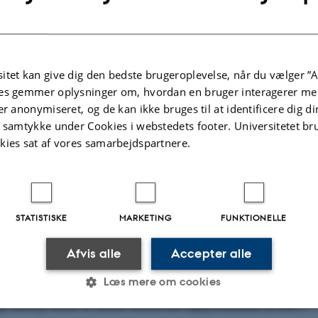
etics
ioinformatics
itet kan give dig den bedste brugeroplevelse, når du vælger ”A
es gemmer oplysninger om, hvordan en bruger interagerer med
er anonymiseret, og de kan ikke bruges til at identificere dig d
t samtykke under Cookies i webstedets footer. Universitetet br
dere
kies sat af vores samarbejdspartnere.
e Schierup
aillon
jálmsson
STATISTISKE
MARKETING
FUNKTIONELLE
Afvis alle
Accepter alle
nch
Læs mere om cookies
torm Pedersen
en
(ansat på Institut for Klinisk Medicin med daglig arbejdsplads på BiRC)