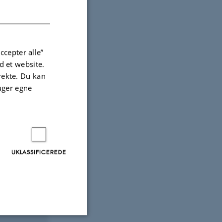
DANISH
ccepter alle”
 et website.
irekte. Du kan
uger egne
UKLASSIFICEREDE