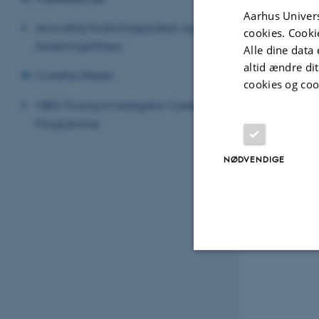
Aarhus Univers
Ansvarlig forskningspraksis og
cookies. Cooki
forskningsfrihed
Alle dine data 
altid ændre di
Corefaciliteter
cookies og coo
MBG Young Investigator Career
Programme
NØDVENDIGE
Nødvendige