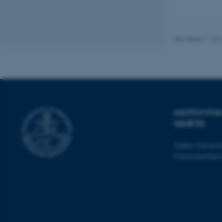
Nødvendige cooki
grundlæggende fu
cookies.
Revideret 17.04
Navn
be_typo_user
INSTITUT F
GENETIK
fe_typo_user
Aarhus Universit
Universitetsbye
ASP.NET_SessionId