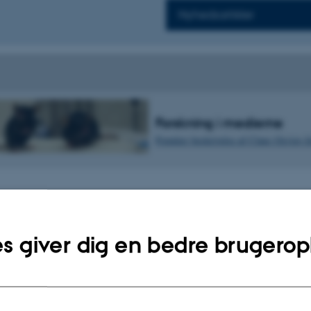
Nyhedsartikler
Forskning i medierne
Populær beskrivelse af Claus Oxvigs f
s giver dig en bedre brugerop