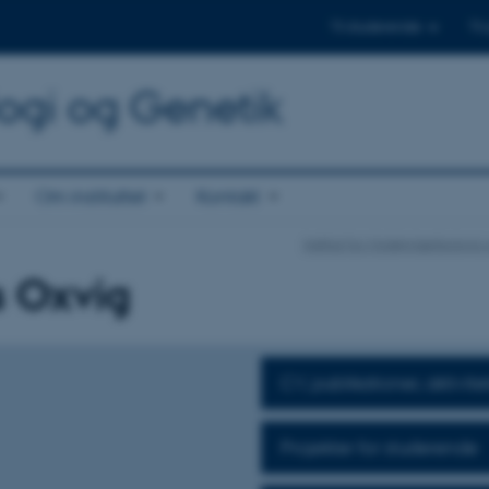
Til studerende
Til
logi og Genetik
Om instituttet
Kontakt
Institut for Molekylærbiologi
s Oxvig
CV, publikationer, aktivite
Projekter for studerende