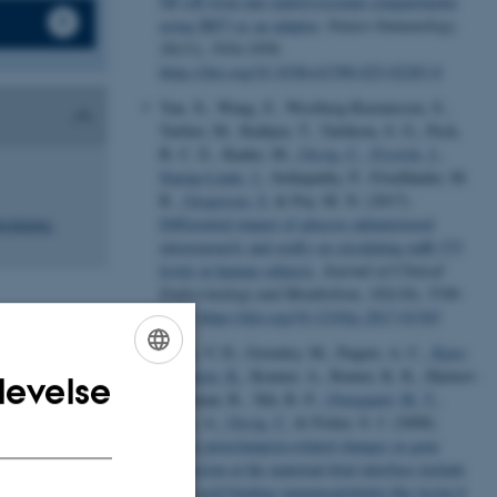
NF-κB from late endolysosomal compartments
using IRF3 as an adaptor
.
Nature Immunology
,
26
(11), 1916-1930.
https://doi.org/10.1038/s41590-025-02283-8
Yan, X., Wang, Z., Westberg-Rasmussen, S.,
Tarbier, M., Rathjen, T., Tattikota, S. G., Peck,
B. C. E., Kanke, M.
, Oxvig, C.
, Frystyk, J.
,
Starup-Linde, J.
, Sethupathy, P., Friedländer, M.
R.
, Gregersen, S.
& Poy, M. N. (2017).
Differential impact of glucose administered
orskning.
intravenously and orally on circulating miR-375
levels in human subjects
.
Journal of Clinical
Endocrinology and Metabolism
,
102
(10), 3749-
3755.
https://doi.org/10.1210/jc.2017-01365
Winn, V. D., Gormley, M., Paquet, A. C.
, Kjær-
Sørensen, K.
, Kramer, A., Rumer, K. K., Haimov-
levelse
ENGLISH
Kochman, R., Yeh, R.-F.
, Overgaard, M. T.
,
Varki, A.
, Oxvig, C.
& Fisher, S. J. (2008).
DANISH
Severe preeclampsia-related changes in gene
expression at the maternal-fetal interface include
sialic acid-binding immunoglobulin-like lectin-6