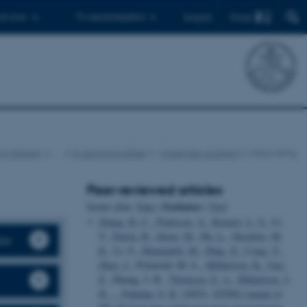
Find
 ph.d.er
Til medarbejdere
English
 og Genetik
…
Forskningsområder
Molekylær sundhed
Claus Oxvig
Peer-reviewed articles
Forfatter
Sortér efter:
Dato
|
|
Titel
Zhang, B.-C.
, Pedersen, A.
, Reinert, L. S.
, Li,
Y.
, Narita, R.
, Idorn, M.
, Hu, L.
, Skouboe, M.
ter
K.
, Li, S.
, Maimaitili, M.
, Ding, X.
, Cong, Y.
,
Zhao, J.
, Frémond, M.-L.
, Mikkelsen, K.
, Gao,
Z.
, Huang, J.-R.
, Thomsen, E. A.
, Mikkelsen, J.
H.
... Paludan, S. R.
(2025).
STING signals to