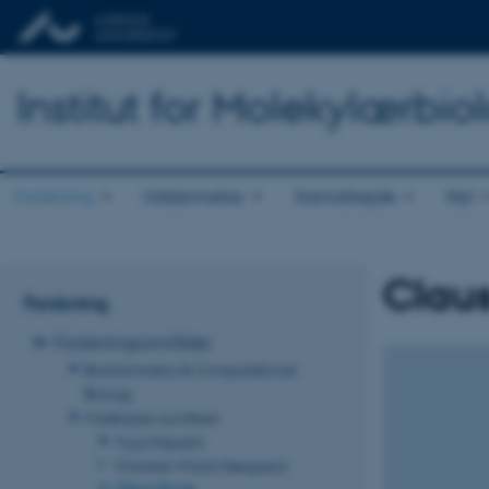
Institut for Molekylærbio
Forskning
Uddannelse
Samarbejde
Nyt
Clau
Forskning
Forskningsområder
Bioinformatics & Computational
Biology
Molekylær sundhed
Yuya Hayashi
Christian Würtz Heegaard
Claus Oxvig