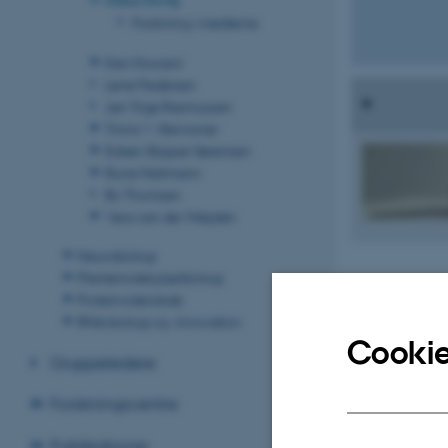
Forskning i medierne
Ken Howard
Lene Pedersen
Jan Trige Rasmussen
Tinna V. Stevnsner
Esben Skipper Sørensen
Rune Hartmann
Bo Thomsen
Vera van der Weijden
Neurobiologi
Plantemolekylærbiologi
Proteinvidenskab
RNA-biologi og -innovation
Cookie
Gruppeledere
Forskningscentre
Publikationer