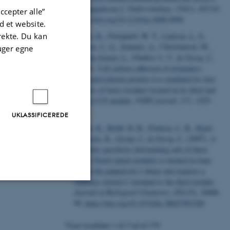
and pappalysin-2
.
Endocrinology
,
150
(1), 452-62.
ccepter alle”
https://doi.org/10.1210/en.2008-0990
 et website.
irekte. Du kan
Weyer, K.
, Overgaard, M. T.
, Laursen, L. S.
,
Nielsen, C. G.
, Schmitz, A.
, Christiansen, M.
,
uger egne
Sottrup-Jensen, L.
, Giudice, L. C.
& Oxvig, C.
(2004).
Cell surface adhesion of pregnancy-
associated plasma protein-A is mediated by four
clusters of basic residues located in its third and
fourth CCP module
.
FEBS journal
,
271
, 1525-
1535.
UKLASSIFICEREDE
Weyer, K.
, Boldt, H. B.
, Poulsen, C. B.
, Kjaer-
Sorensen, K.
, Gyrup, C.
& Oxvig, C.
(2007).
A
substrate specificity-determining unit of three
Lin12-Notch repeat modules is formed in trans
within the pappalysin-1 dimer and requires a
sequence stretch C-terminal to the third module
.
Journal of Biological Chemistry
,
282
(15), 10988-
Uklassificerede
99.
https://doi.org/10.1074/jbc.M607903200
Viser resultater
1 til 5
ud af
179