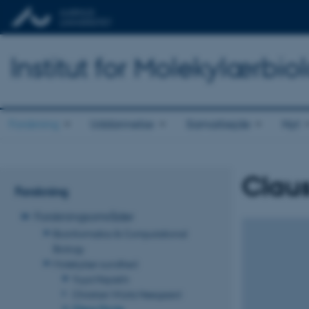
Institut for Molekylærbio
Forskning
Uddannelse
Samarbejde
Nyt
Clau
Forskning
Forskningsområder
Bioinformatics & Computational
Biology
Molekylær sundhed
Yuya Hayashi
Christian Würtz Heegaard
Claus Oxvig