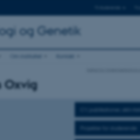
Til studerende
Til
logi og Genetik
Om instituttet
Kontakt
Institut for Molekylærbiologi
s Oxvig
CV, publikationer, aktivite
Projekter for studerende