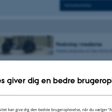
Nyhedsartikler
Forskning i medierne
Populær beskrivelse af Claus Oxvigs f
s giver dig en bedre brugerop
itet kan give dig den bedste brugeroplevelse, når du vælger ”A