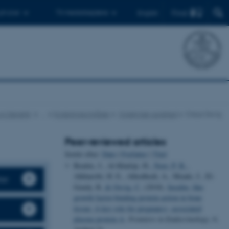
Find
 ph.d.er
Til medarbejdere
English
 og Genetik
…
Forskningsområder
Molekylær sundhed
Claus Oxvig
Peer-reviewed articles
Sortér efter:
Dato
|
Forfatter
|
Titel
Beattie, J., Al-Khafaji, H.
, Noer, P. R.
,
Alkharobi, H. E., Alhodhodi, A., Meade, J., El-
ter
Gendy, R.
& Oxvig, C.
(2018).
Insulin- like
growth factor-binding protein action in bone
tissue: A key role for pregnancy- associated
plasma protein-A
.
Frontiers in Endocrinology
,
9
,