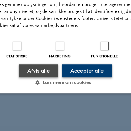
es gemmer oplysninger om, hvordan en bruger interagerer med
er anonymiseret, og de kan ikke bruges til at identificere dig d
t samtykke under Cookies i webstedets footer. Universitetet br
kies sat af vores samarbejdspartnere.
STATISTISKE
MARKETING
FUNKTIONELLE
Afvis alle
Accepter alle
Læs mere om cookies
Statistiske
Marketing
Funktionelle
es hjælper med at gøre hjemmesiden brugbar ved at aktiv