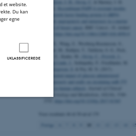
Mikkelsen, J. H.
, Oxvig, C.
& Harmey, J. H.
 et website.
(2018).
Recombinant PAPP-A resistant insulin-
irekte. Du kan
like growth factor binding protein 4 (dBP4)
uger egne
inhibits angiogenesis and metastasis in a murine
model of breast cancer
.
BMC Cancer
,
18
, Artikel
1016.
https://doi.org/10.1186/s12885-018-4950-0
Yan, X., Wang, Z., Westberg-Rasmussen, S.,
Tarbier, M., Rathjen, T., Tattikota, S. G., Peck,
B. C. E., Kanke, M.
, Oxvig, C.
, Frystyk, J.
,
UKLASSIFICEREDE
Starup-Linde, J.
, Sethupathy, P., Friedländer, M.
R.
, Gregersen, S.
& Poy, M. N. (2017).
Differential impact of glucose administered
intravenously and orally on circulating miR-375
levels in human subjects
.
Journal of Clinical
Endocrinology and Metabolism
,
102
(10), 3749-
3755.
https://doi.org/10.1210/jc.2017-01365
Uklassificerede
Viser resultater
46 til 50
ud af
179
10
Forrige
6
7
8
9
11
12
13
14
1
ere nogle