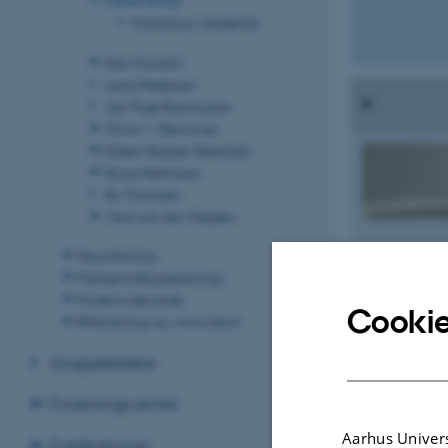
Forskning i medierne
Ken Howard
Lene Pedersen
Jan Trige Rasmussen
Tinna V. Stevnsner
Esben Skipper Sørensen
Rune Hartmann
Bo Thomsen
Vera van der Weijden
Neurobiologi
Plantemolekylærbiologi
Proteinvidenskab
Cookie
RNA-biologi og -innovation
Gruppeledere
Forskningscentre
Aarhus Univers
Publikationer