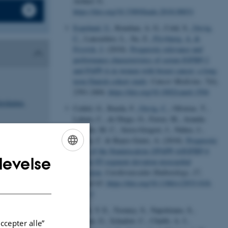
Artikel 31.
https://doi.org/10.3389/fendo.2018.00031
Espelund, U.
, Renehan, A. G., Cold, S.
, Oxvig,
C.
, Lancashire, L., Su, Z.
, Flyvbjerg, A.
&
Frystyk, J.
(2018).
Prognostic relevance and
performance characteristics of serum IGFBP-2
and PAPP-A in women with breast cancer: a long-
term Danish cohort study
.
Cancer Medicine
,
7
(6),
2391-2404.
https://doi.org/10.1002/cam4.1504
orskning.
Cediel, G., Rueda, F.
, Oxvig, C.
, Oliveras, T.,
Labata, C., de Diego, O., Ferrer, M., Aranda-
Nevado, M. C., Serra-Gregori, J., Núñez, J.,
García, C. & Bayes-Genis, A. (2018).
Prognostic
value of the Stanniocalcin-2/PAPP-A/IGFBP-4
levelse
ENGLISH
axis in ST-segment elevation myocardial
infarction
.
Cardiovascular Diabetology
,
17
,
DANISH
Artikel 63.
https://doi.org/10.1186/s12933-018-
0710-3
Smith, Y. E., Toomey, S., Napoletano, S.,
Kirwan, G., Schadow, C., Chubb, A. J.
,
ccepter alle”