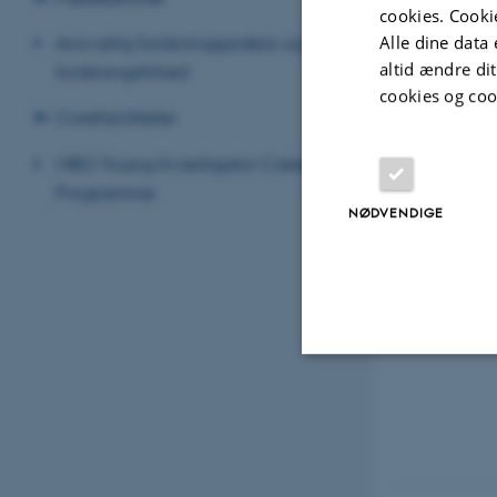
cookies. Cooki
Ansvarlig forskningspraksis og
Alle dine data 
altid ændre di
forskningsfrihed
cookies og coo
Corefaciliteter
MBG Young Investigator Career
Programme
NØDVENDIGE
Nødvendige
Nødvendige cooki