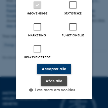
Pozo, J., Güemes, M., Soriano-Guillén, L., Pellicer, A.
, Oxvig, C.
,
Frystyk, J.
, Chowen, J. A., Barrios, V. & Argente, J. (2022).
Pappalysins and Stanniocalcins and Their Relationship With the
NØDVENDIGE
STATISTISKE
Peripheral IGF Axis in Newborns and During Development
.
The
Journal of clinical endocrinology and metabolism
,
107
(10), 2912-2924.
https://doi.org/10.1210/clinem/dgac453
MARKETING
FUNKTIONELLE
Viser resultater
21 til 25
ud af
179
5
Forrige
1
2
3
4
6
7
8
9
10
Næste
Revideret 17.04.2026
-
Lisbeth Heilesen
UKLASSIFICEREDE
Accepter alle
Afvis alle
Læs mere om cookies
INSTITUT FOR
MOLEKYLÆRBIOLOGI OG
GENETIK