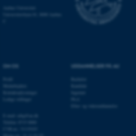
Nødvendige
Statistiske
Marketing
Aarhus Universitet
Funktionelle
Uklassificerede
Universitetsbyen 81, 8000 Aarhus
C
Nødvendige cookies hjælper
med at gøre hjemmesiden
brugbar ved at aktivere nogle
grundlæggende funktioner
OM OS
UDDANNELSER PÅ AU
som navigation mm.
Hjemmesiden kan ikke
Profil
Bachelor
fungerer uden disse cookies.
Medarbejdere
Kandidat
Kontaktoplysninger
Ingeniør
Ledige stillinger
Ph.d.
Efter- og videreuddannelse
Navn
Udbyder / Domæne
E-mail: mbg@au.dk
be_typo_user
TYPO3 Association
.au.dk
Telefon: 8715 0000
CVR-nr.: 31119103
Moms-nr.: 31 11 91 03