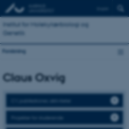
English
Institut for Molekylærbiologi og
Genetik
Forskning
Claus Oxvig
CV, publikationer, aktiviteter
Projekter for studerende