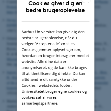
Conover, C. A.
& Oxvig, C.
(2023).
The Pregnancy-Associated Plasma
Cookies giver dig en
Protein-A (PAPP-A) Story
.
Endocrine Reviews
,
44
(6), 1012-1028.
ENGLISH
bedre brugeroplevelse
https://doi.org/10.1210/endrev/bnad017
DANISH
Oxvig, C.
& Conover, C. A. (2023).
The Stanniocalcin-PAPP-A-
IGFBP-IGF Axis
.
Journal of Clinical Endocrinology and Metabolism
,
108
(7), 1624-1633.
https://doi.org/10.1210/clinem/dgad053
Aarhus Universitet kan give dig den
bedste brugeroplevelse, når du
Gómez-Cuadrado, L., Bullock, E., Mabruk, Z., Zhao, H.,
vælger ”Accepter alle” cookies.
Souleimanova, M.
, Noer, P. R.
, Turnbull, A. K.
, Oxvig, C.
, Bertos, N.,
Byron, A., Dixon, J. M., Park, M., Haider, S., Natrajan, R., Sims, A.
Cookies gemmer oplysninger om,
H. & Brunton, V. G. (2022).
Characterisation of the Stromal
hvordan en bruger interagerer med et
Microenvironment in Lobular Breast Cancer
.
Cancers
,
14
(4), Artikel
website. Alle dine data er
904.
https://doi.org/10.3390/cancers14040904
anonymiseret, og de kan ikke bruges
Jepsen, M. R.
, Østergaard, J. A.
, Conover, C. A.
, Wogensen, L.
, Birn,
til at identificere dig direkte. Du kan
H.
, Krag, S. P.
, Fenton, R. A.
& Oxvig, C.
(2022).
Increased activity
altid ændre dit samtykke under
of the metalloproteinase PAPP-A promotes diabetes-induced glomerular
Cookies i webstedets footer.
hypertrophy
.
Metabolism: Clinical and Experimental
,
132
, Artikel
Universitetet bruger egne cookies og
155218.
https://doi.org/10.1016/j.metabol.2022.155218
cookies sat af vores
Martín-Rivada, Á., Guerra-Cantera, S., Campillo-Calatayud, A.,
samarbejdspartnere.
Andrés-Esteban, E. M., Sánchez Holgado, M., Martos-Moreno, G.,