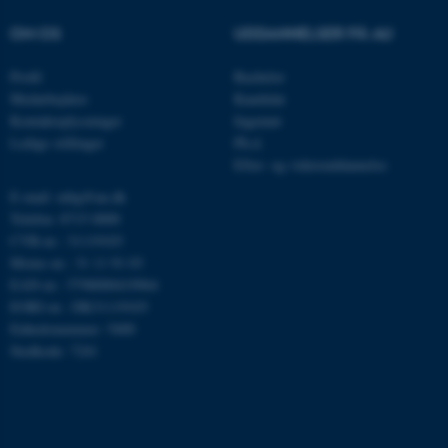
OM OS
UDDANNELSER PÅ AU
Navn
Udbyder / Domæne
be_typo_user
TYPO3 Association
Profil
Bachelor
.au.dk
Medarbejdere
Kandidat
Kontaktoplysninger
Ingeniør
Ledige stillinger
Ph.d.
fe_typo_user
Efter- og videreuddannelse
Typo3 Association
.au.dk
E-mail: mbg@au.dk
Telefon: 8715 0000
CVR-nr.: 31119103
Moms-nr.: 31 11 91 03
EAN-nr.: 5798000419964
EORI-nr.: DK31119103
Enhedsnummer: 5400
Stedkode: 7241
ASP.NET_SessionId
Microsoft Corporation