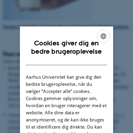
Populær beskrivelse af Esben Skipper Sørensens forskningsresultater
.
Cookies giver dig en
ENGLISH
bedre brugeroplevelse
Peer-reviewed articles
DANISH
Sortér efter:
Dato
|
Forfatter
|
Titel
Bertelsen, A. B., Hackney, C. M., Bayer, C. N., Kjelgaard, L. D.,
Rennig, M.
, Christensen, B. S.
, Sorensen, E. S.
, Safavi-Hemami, H.,
Aarhus Universitet kan give dig den
Wulff, T., Ellgaard, L. & Norholm, M. H. H. (2021).
DisCoTune:
bedste brugeroplevelse, når du
versatile auxiliary plasmids for the production of disulphide-containing
vælger ”Accepter alle” cookies.
proteins and peptides in the E. coli T7 system
.
Microbial
Cookies gemmer oplysninger om,
Biotechnology
,
14
(6), 2566-2580.
https://doi.org/10.1111/1751-
7915.13895
hvordan en bruger interagerer med et
website. Alle dine data er
Christensen, B.
, Zachariae, E. D.
, Poulsen, N. A.
, Buitenhuis, A. J.
,
anonymiseret, og de kan ikke bruges
Larsen, L. B.
& Sørensen, E. S.
(2021).
Factors influencing milk
til at identificere dig direkte. Du kan
osteopontin concentration based on measurements from Danish