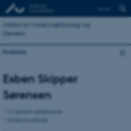
English
Institut for Molekylærbiologi og
Genetik
Forskning
Esben Skipper
Sørensen
CV, aktiviteter, publikationer mv.
Projekter for studerende