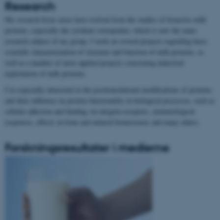
Research
My research focus areas have evolved from the studies of bioactive milk
proteins, especially the cytokine osteopontin, which is now the main
research subject of my group. I work on several projects regarding basic
scientific characterization of structure and function of milk proteins, as
well as a number of more applied projects concerning industrial
exploitation of milk proteins.
I’m especially interested in the posttranslational modifications of proteins
and their influence on protein functionality in biological processes, such as
cellular adhesion and binding via integrin-receptors, immunological
responses, effects on bone and mineral homeostasis and many others.
Forskningsresultater i medierne