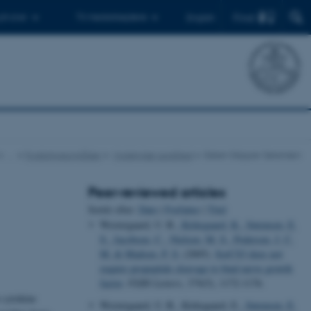
Find
 ph.d.er
Til medarbejdere
English
…
Forskningsområder
Molekylær sundhed
Esben Skipper Sørensen
Peer-reviewed articles
Sortér efter:
Dato
|
Forfatter
|
Titel
Westergaard, U. B.
, Kirkegaard, K.
, Sørensen, E.
S.
, Jacobsen, C.
, Nielsen, M. S.
, Pedersen, J. C.
M.
& Madsen, P. S.
(2005).
SorCS3 does not
require propeptide cleavage to bind nerve growth
factor
.
FEBS Letters
,
579
(5), 1172-1176.
e cytokine
Westergaard, U. B., Kirkegaard, E.
, Sørensen, E.