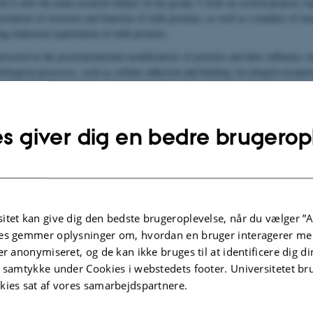
ch is now the main research subject of my group. I work on several projects re
terization of structure and function of milk proteins, as well as a number of mo
ng industrial exploitation of milk proteins.
terested in the posttranslational modifications of proteins and their influence o
biological processes, such as cellular adhesion and binding via integrin-recepto
sponses, effects on bone and mineral homeostasis and many others.
sresultater i medierne
s giver dig en bedre brugerop
itet kan give dig den bedste brugeroplevelse, når du vælger ”A
es gemmer oplysninger om, hvordan en bruger interagerer med
er anonymiseret, og de kan ikke bruges til at identificere dig d
t samtykke under Cookies i webstedets footer. Universitetet br
else af Esben Skipper Sørensens forskningsresultater
kies sat af vores samarbejdspartnere.
.