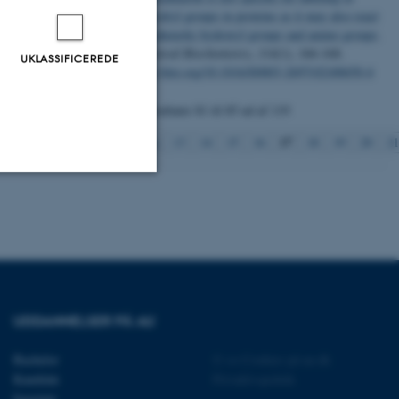
sulfhydryl groups in proteins as it may also react
with phenolic hydroxyl groups and amino groups
.
Analytical Biochemistry
,
314
(1), 166-168.
UKLASSIFICEREDE
https://doi.org/10.1016/S0003-2697(02)00650-4
Viser resultater
81 til 85
ud af
119
17
Forrige
13
14
15
16
18
19
20
21
Uklassificerede
ere nogle
rer uden disse
UDDANNELSER PÅ AU
Bachelor
©
—
Cookies på au.dk
Kandidat
Privatlivspolitik
Ingeniør