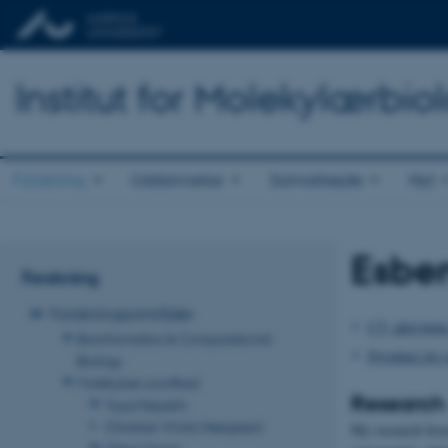
Institut for Molekylærbio
Forskning
Uddannelse
Samarbejde
Nyt
Esbe
Forskning
Forskningsområder
CV, aktivitete
Bioinformatics & Computational
Projekter for 
Biology
Molekylær sundhed
Research
Yuya Hayashi
Christian Würtz Heegaard
My research focus
Claus Oxvig