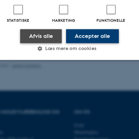
STATISTISKE
MARKETING
FUNKTIONELLE
Afvis alle
Accepter alle
Læs mere om cookies
.2026
-
Lisbeth Heilesen
Statistiske
Marketing
Funktionelle
es hjælper med at gøre hjemmesiden brugbar ved at aktiv
nktioner som navigation mm. Hjemmesiden kan ikke funge
OR MOLEKYLÆRBIOLOGI OG
OM OS
Profil
et
Medarbejdere
n 81, 8000 Aarhus C
Kontaktoplysninger