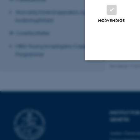
Ansvarlig forskningspraksis og
forskningsfrihed
NØDVENDIGE
Corefaciliteter
MBG Young Investigator Career
Programme
Revideret 17.04
Nødvendige
Nødvendige cooki
grundlæggende fu
INSTITUT F
cookies.
GENETIK
Aarhus Universit
Universitetsbye