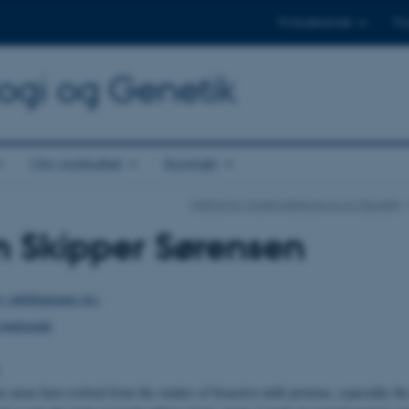
Til studerende
Til
logi og Genetik
Om instituttet
Kontakt
Institut for Molekylærbiologi og Genetik
n Skipper Sørensen
r, publikationer mv.
studerende
 areas have evolved from the studies of bioactive milk proteins, especially th