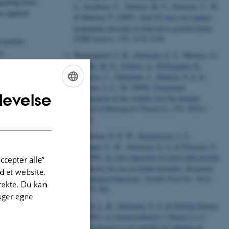
garding basic
S.
, Jacobsen, C., Nielsen, M. S., Petersen, C. M.
re applied
& Madsen, P. (2005).
SorCS3 does not require
propeptide cleavage to bind nerve growth factor
.
FEBS Letters
,
579
, 1172-1176.
n protein
rs,
Westergaard, U. B.
, Sørensen, E. S.
, Hermey, G.
,
Nielsen, M. S.
, Nykjær, A.
, Kirkegaard, K.
,
Jacobsen, C.
, Gliemann, J.
, Madsen, P. S.
&
Pedersen, J. C. M.
(2004).
Functional
levelse
ENGLISH
organization of the sortilin Vps10p domain
.
Journal of Biological Chemistry
,
279
, 50221-
DANISH
50229.
Chatterton, D. E. W.
, Rasmussen, J. T.
,
Heegaard, C. W.
, Sørensen, E. S.
& Petersen, T.
E.
(2004).
In vitro digestion of novel milk protein
ccepter alle”
ingredients for use in infant formulas: Research
 et website.
on biological functions
.
Trends Food Sci. Tech.
,
irekte. Du kan
15
, 373-383.
uger egne
Husted, L. B.
, Sørensen, E. S.
& Sottrup-Jensen,
L.
(2003).
4-(Aminosulfonyl)-7-fluoro-2,1,3-
benzoxadiazole is not specific for labeling of