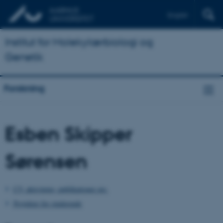
English
Institut for Molekylærbiologi og
Genetik
Forskning
Esben Skipper
Sørensen
CV, aktiviteter, publikationer mv.
Projekter for studerende