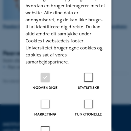
hvordan en bruger interagerer med et
website. Alle dine data er
anonymiseret, og de kan ikke bruges
Populær beskrivelse af Esben Skipper Sørensens forskningsresultater
.
til at identificere dig direkte. Du kan
altid ændre dit samtykke under
Cookies i webstedets footer.
Universitetet bruger egne cookies og
Peer-reviewed articles
cookies sat af vores
Sortér efter:
Dato
|
Forfatter
|
Titel
samarbejdspartnere.
Pure serveren er ikke tilgængelig lige nu.
Revideret 17.04.2026
-
Lisbeth Heilesen
NØDVENDIGE
STATISTISKE
MARKETING
FUNKTIONELLE
INSTITUT FOR
MOLEKYLÆRBIOLOGI OG