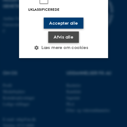
GENETIK
UKLASSIFICEREDE
Aarhus Universitet
Accepter alle
Universitetsbyen 81, 8000 Aarhus
C
Afvis alle
Læs mere om cookies
Nødvendige
Statistiske
Marketing
OM OS
UDDANNELSER PÅ AU
Funktionelle
Uklassificerede
Profil
Bachelor
Medarbejdere
Kandidat
Kontaktoplysninger
Ingeniør
Nødvendige cookies hjælper
Ledige stillinger
Ph.d.
Efter- og videreuddannelse
med at gøre hjemmesiden
brugbar ved at aktivere nogle
E-mail: mbg@au.dk
grundlæggende funktioner
Telefon: 8715 0000