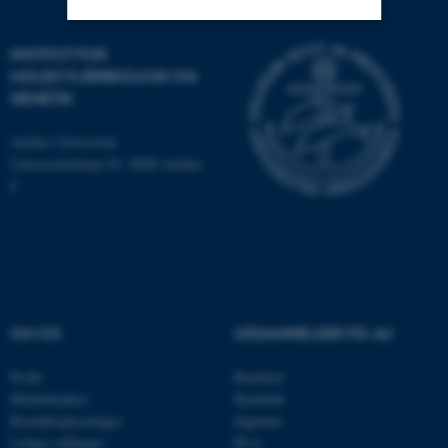
INSTITUT FOR
Nødvendige
Statistiske
Marketing
MOLEKYLÆRBIOLOGI OG
Funktionelle
Uklassificerede
GENETIK
Aarhus Universitet
Universitetsbyen 81, 8000 Aarhus
Nødvendige cookies hjælper
C
med at gøre hjemmesiden
brugbar ved at aktivere nogle
grundlæggende funktioner
som navigation mm.
Hjemmesiden kan ikke
fungerer uden disse cookies.
OM OS
UDDANNELSER PÅ AU
Profil
Bachelor
Medarbejdere
Kandidat
Navn
Udbyder / Domæne
Kontaktoplysninger
Ingeniør
be_typo_user
TYPO3 Association
Ledige stillinger
Ph.d.