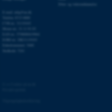
.au.dk
Efter- og videreuddannelse
E-mail: mbg@au.dk
Telefon: 8715 0000
fe_typo_user
Typo3 Association
CVR-nr.: 31119103
.au.dk
Moms-nr.: 31 11 91 03
EAN-nr.: 5798000419964
EORI-nr.: DK31119103
Enhedsnummer: 5400
Stedkode: 7241
©
—
Cookies på au.dk
Privatlivspolitik
ASP.NET_SessionId
Microsoft Corporation
.au.dk
Tilgængelighedserklæring