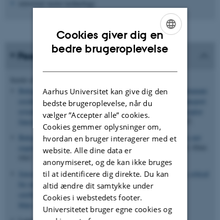
retroviral vector technology
Cookies giver dig en
ENGLISH
bedre brugeroplevelse
Peer-reviewed publications
DANISH
Titel
Sortér efter:
Dato
|
Forfatter
|
Bøttger, P.
& Pedersen, L.
(2002).
Two highly conserved glutamate
Aarhus Universitet kan give dig den
residues critical for type III sodium-dependent phosphate transport
bedste brugeroplevelse, når du
revealed by uncoupling transport function from retroviral receptor
vælger ”Accepter alle” cookies.
function
.
Journal of Biological Chemistry
,
227
, 42721-42747.
Cookies gemmer oplysninger om,
Bøttger, P.
& Pedersen, L.
(2004).
The central half of Pit2 is not
hvordan en bruger interagerer med et
required for its function as a retroviral receptor
.
J. Virol.
,
78
, 9564-
website. Alle dine data er
9567.
anonymiseret, og de kan ikke bruges
til at identificere dig direkte. Du kan
Jensen, N.
, Autzen, J. K.
& Pedersen, L.
(2016).
Slc20a2 is critical
for maintaining a physiologic inorganic phosphate level in
altid ændre dit samtykke under
cerebrospinal fluid
.
Neurogenetics
,
17
(2), 125-130.
Cookies i webstedets footer.
https://doi.org/10.1007/s10048-015-0469-6
Universitetet bruger egne cookies og