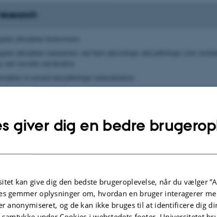
 research
organic phosphate homeostasis
rganic phosphate transporters and their physiologic and pathologic roles includ
 and vascular calcification
hosphate in normal and pathologic mineralization
cification
opathic basal ganglia calcification (FIBGC) (Fahr’s disease)
nd effects of hyperphosphatemia
s giver dig en bedre brugerop
ar diseases; cancer; cell metabolism and aging
ifferentiation
fection
itet kan give dig den bedste brugeroplevelse, når du vælger ”A
athology
es gemmer oplysninger om, hvordan en bruger interagerer med
eceptor functions
er anonymiseret, og de kan ikke bruges til at identificere dig d
t samtykke under Cookies i webstedets footer. Universitetet br