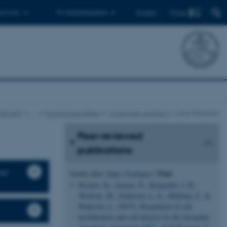
Find
 ph.d.er
Til medarbejdere
English
 Genetik
…
Forskningsområder
Molekylær sundhed
Lene Pedersen
Peer-reviewed
publications
ner
Titel
Sortér efter:
Dato
|
Forfatter
|
Byskov, K.
, Jensen, N.
, Kongsfelt, I. B.
,
Wielsøe, M.
, Pedersen, L. E.
, Haldrup, C.
&
Pedersen, L.
(2012).
Regulation of cell
proliferation and cell density by the inorganic