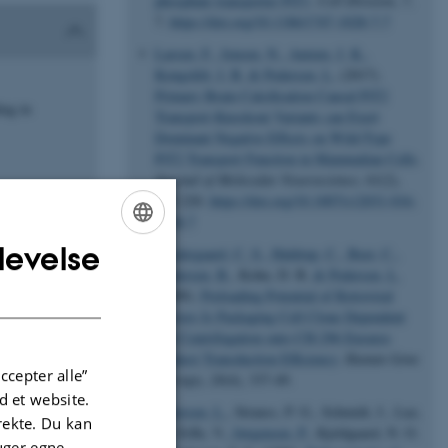
phosphate transporter PiT1
.
Cell Division
,
7
,
7.
https://doi.org/10.1186/1747-1028-7-7
Larsen, F.
, Jensen, N.
, Autzen, J. K.
,
Kongsfelt, I. B.
& Pedersen, L.
(2017).
Primary Brain Calcification Causal PiT2
ing in
Transport-Knockout Variants can Exert
Dominant Negative Effects on Wild-Type
PiT2 Transport Function in Mammalian Cells
.
Journal of Molecular Neuroscience
,
61
(2),
215-220.
https://doi.org/10.1007/s12031-016-
0868-7
levelse
Søndergaard, C. S.
, Haldrup, C.
, Beer, C.
,
ENGLISH
Andersen, B.
, Kohn, D. B.
& Pedersen, L.
DANISH
(2009).
Preloading Potential of Retroviral
Vectors Is Packaging Cell Clone Dependent
and Centrifugation onto CH-296 Ensures
Highest Transduction Efficiency
.
Human Gene
ccepter alle”
Therapy
,
20
(4), 337-49.
 et website.
Pedersen, L.
, Strauss, P. G., Schmidt, J., Luz,
irekte. Du kan
A., Erfle, V.
, Jørgensen, P.
, Kjeldgaard, N. O.
uger egne