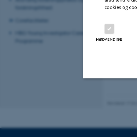
retroviral v
cookies og coo
forskningsfrihed
Corefaciliteter
MBG Young Investigator Career
NØDVENDIGE
Programme
Nødvendige
Revideret 17.04
Nødvendige cooki
grundlæggende fu
cookies.