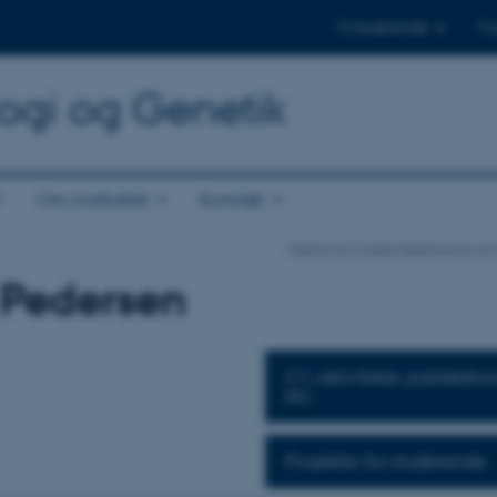
Til studerende
Til
logi og Genetik
Om instituttet
Kontakt
Institut for Molekylærbiologi og
 Pedersen
CV, aktiviteter, publikatio
etc.
Projekter for studerende