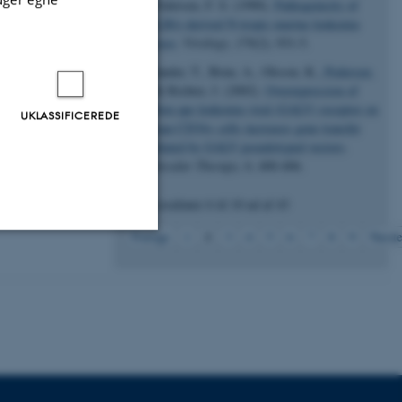
& Pedersen, F. S. (1990).
Pathogenicity of
BALB/c-derived N-tropic murine leukemia
viruses
.
Virology
,
179
(2), 931-5.
Relander, T., Brun, A., Olsson, K.
, Pedersen,
L.
& Richter, J. (2002).
Overexpression of
gibbon ape leukemia viral (GALV) receptor on
UKLASSIFICEREDE
human CD34+ cells increases gene transfer
mediated by GALV pseudotyped vectors
.
Molecular Therapy
,
6
, 400-406.
Viser resultater
6 til 10
ud af
43
2
Forrige
1
3
4
5
6
7
8
9
Næste
Uklassificerede
ere nogle
rer uden disse