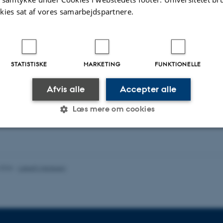
ector technology
kies sat af vores samarbejdspartnere.
STATISTISKE
MARKETING
FUNKTIONELLE
Afvis alle
Accepter alle
Læs mere om cookies
Statistiske
Marketing
Funktionelle
.2026
-
Lisbeth Heilesen
es hjælper med at gøre hjemmesiden brugbar ved at aktiv
nktioner som navigation mm. Hjemmesiden kan ikke funge