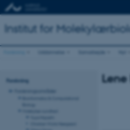
Institut for Molekylærbio
Forskning
Uddannelse
Samarbejde
Nyt
Lene
Forskning
Forskningsområder
Bioinformatics & Computational
Biology
Molekylær sundhed
Yuya Hayashi
Christian Würtz Heegaard
Claus Oxvig