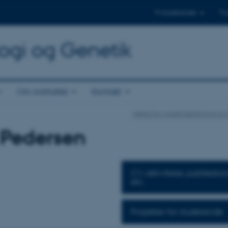
Til studerende
Til
logi og Genetik
Om instituttet
Kontakt
Institut for Molekylærbiologi og
 Pedersen
CV, aktiviteter, publikatio
etc.
Projekter for studerende