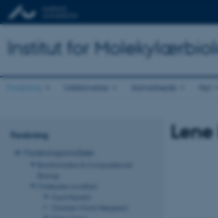
Institut for Molekylærbio
Forskning
Uddannelse
Samarbejde
Nyt
Lene
Forskning
Forskningsområder
Bioinformatics & Computational
Biology
Molekylær sundhed
Yuya Hayashi
Christian Würtz Heegaard
Claus Oxvig