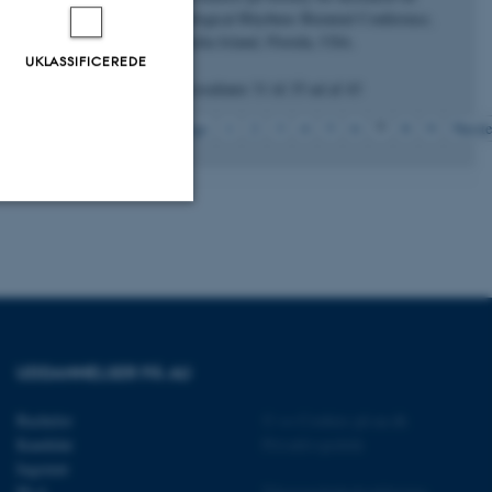
Biological Rhythms Biennial Conference,
Amelia Island, Florida, USA.
UKLASSIFICEREDE
Viser resultater
31 til 35
ud af
43
7
Forrige
1
2
3
4
5
6
8
9
Næste
Uklassificerede
ere nogle
rer uden disse
UDDANNELSER PÅ AU
Bachelor
©
—
Cookies på au.dk
Kandidat
Privatlivspolitik
Ingeniør