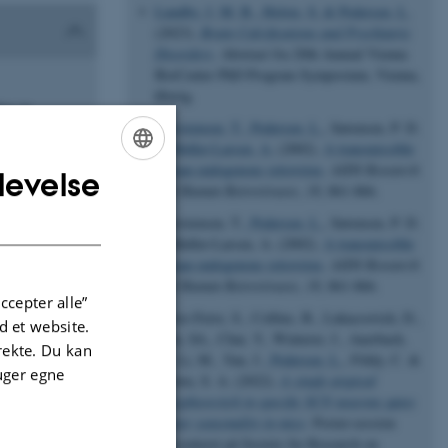
Lundby, J. M. B.
, Holste, S.
& Pedersen, L.
(2023).
Brain Calcifications and Psychiatric
Disorders
. Abstract fra 20th Annual Vienna
BioCenter PhD Program Symposium, Vienna,
Østrig.
ing in
Christensen, T.
, Pedersen, L.
, Sørensen, P. D.
& Møller-Larsen, A.
(2002).
A transmissible
human endogenous retrovirus
.
AIDS Research
levelse
ENGLISH
and Human Retroviruses
,
18
, 861-866.
DANISH
Christensen, T.
, Pedersen, L.
, Sørensen, P. D.
& Møller-Larsen, A. (2002).
A transmissible
human endogenous retrovirus
.
AIDS Research
and Human Retroviruses
,
18
, 861-866.
ccepter alle”
Pierre-Ferre, S., Collins, B., Lukacsovich, D.,
 et website.
Wen, SA., Chai, Y., Winterer, J., Auerbach,
irekte. Du kan
B., Li, M., Yan, J.
, Pedersen, L.
, Földy, C. &
uger egne
Brown, S. A. (2022).
A single atypical
phosphoswitch in specific SCN neurons gates
winter seasonality in mice
. Poster-session
præsenteret på Society for Research on