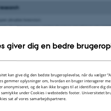
 research
organic phosphate homeostasis
rganic phosphate transporters and their physiologic and pathologic roles includ
 and vascular calcification
hosphate in normal and pathologic mineralization
s giver dig en bedre brugerop
cification
opathic basal ganglia calcification (FIBGC) (Fahr’s disease)
nd effects of hyperphosphatemia
ar diseases; cancer; cell metabolism and aging
itet kan give dig den bedste brugeroplevelse, når du vælger ”A
es gemmer oplysninger om, hvordan en bruger interagerer med
ifferentiation
er anonymiseret, og de kan ikke bruges til at identificere dig d
fection
t samtykke under Cookies i webstedets footer. Universitetet br
athology
kies sat af vores samarbejdspartnere.
eceptor functions