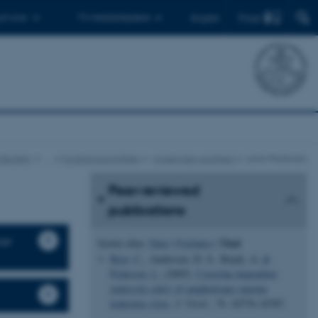
Find
 ph.d.er
Til medarbejdere
English
 Genetik
…
Forskningsområder
Molekylær sundhed
Lene Pedersen
Peer-reviewed
publications
ner
Titel
Sortér efter:
Dato
|
Forfatter
|
Beer, C.
, Andersen, D. S., Rojek, A.
&
Pedersen, L.
(2005).
Caveolae-dependent
endocytic entry of amphotropic murine
leukemia virus
.
J. Virol.
,
79
, 10776-10787.