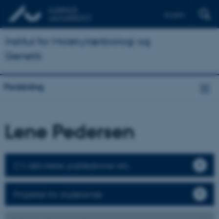
English
Institut for Molekylærbiologi og
Genetik
Forskning
Lene Pedersen
CV, aktiviteter, publikationer etc.
Projekter for studerende