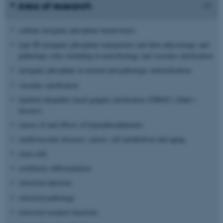
Area of research
cellular inorganic phosphate homeostasis
type III inorganic phosphate transporters and their physiologic and
pathologic roles including in neurobiology and vascular calcification
inorganic phosphate in normal and pathologic mineralization
vascular calcification
familial idiopathic basal ganglia calcification (FIBGC) (Fahr’s
disease)
causes of and effects of hyperphosphatemia
cardiovascular diseases; cancer; cell metabolism and aging
stem cells
osteblastic differentiation
retroviral infection
retroviral pathology
retroviral receptor functions