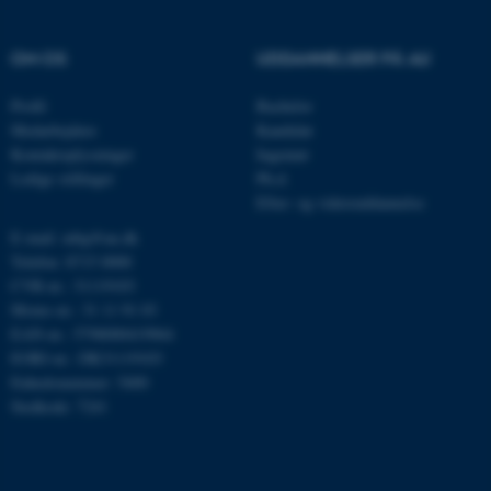
Navn
Udbyder / Domæne
OM OS
UDDANNELSER PÅ AU
be_typo_user
TYPO3 Association
.au.dk
Profil
Bachelor
Medarbejdere
Kandidat
Kontaktoplysninger
Ingeniør
Ledige stillinger
Ph.d.
fe_typo_user
Typo3 Association
Efter- og videreuddannelse
.au.dk
E-mail: mbg@au.dk
Telefon: 8715 0000
CVR-nr.: 31119103
Moms-nr.: 31 11 91 03
EAN-nr.: 5798000419964
EORI-nr.: DK31119103
Enhedsnummer: 5400
Stedkode: 7241