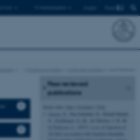
Find
 ph.d.er
Til medarbejdere
English
 Genetik
…
Forskningsområder
Molekylær sundhed
Lene Pedersen
Peer-reviewed
publications
ner
Sortér efter:
Dato
|
Forfatter
|
Titel
Jensen, N.
, Daa Schrøder, H., Kildall Hejbøl,
E.
, Füchtbauer, E.-M.
, de Oliveira, J. R. M.
& Pedersen, L.
(2013).
Loss of function of
Slc20a2
associated with familial idiopathic