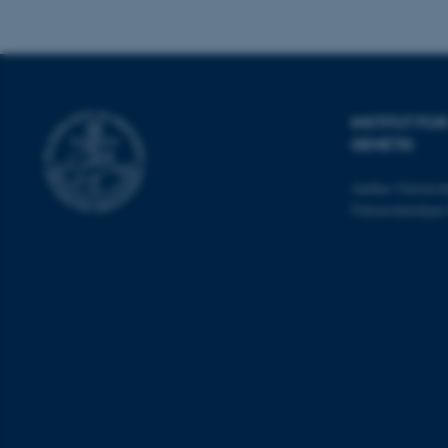
cookies.
Navn
INSTITUT F
be_typo_user
GENETIK
Aarhus Universit
fe_typo_user
Universitetsbye
ASP.NET_SessionId
JSESSIONID