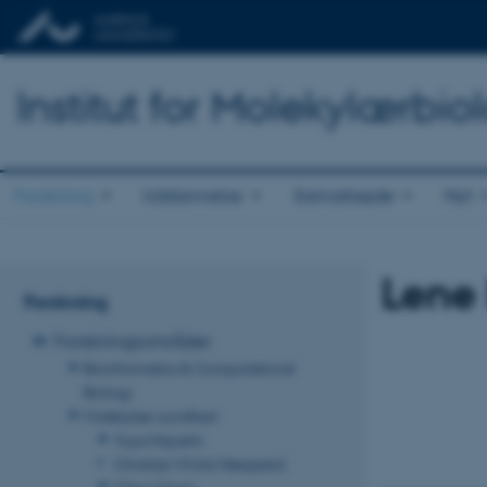
Institut for Molekylærbio
Forskning
Uddannelse
Samarbejde
Nyt
Lene
Forskning
Forskningsområder
Bioinformatics & Computational
Biology
Molekylær sundhed
Yuya Hayashi
Christian Würtz Heegaard
Claus Oxvig