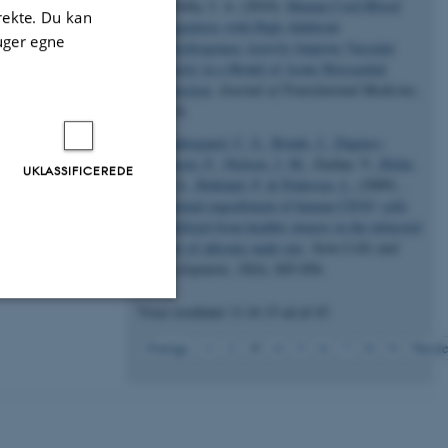
& Nolta, J. A. (2010).
Human Cord Blood
irekte. Du kan
Progenitors with High Aldehyde
uger egne
Dehydrogenase Activity Improve Vascular
Density in a Model of Acute Myocardial
Infarction
.
Journal of Translational Medicine
,
8
, 24.
Søndergaard, C. S.
, Bonde, J.
, Dagnæs-
Hansen, F.
, Nielsen, J. M.
, Zachar, V.
, Holm,
UKLASSIFICEREDE
M. S.
, Hokland, P.
& Pedersen, L.
(2009).
+
Minimal engraftment of human CD34
cells
mobilized from healthy donors in the infarcted
heart of athymic nude rats
.
Stem Cells and
Development
,
18
(6), 845-856.
Viser resultater
11 til 15
ud af
43
Uklassificerede
3
Forrige
1
2
4
5
6
7
8
9
Næste
ere nogle
rer uden disse