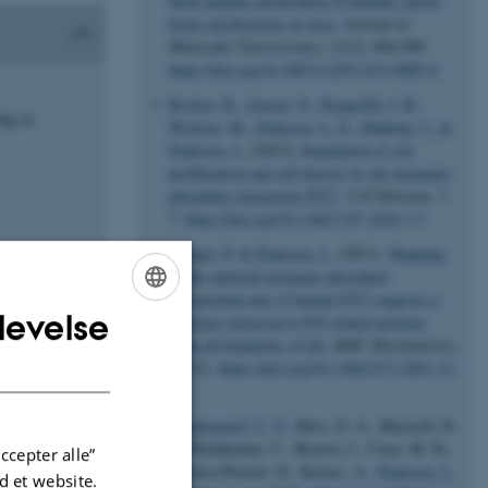
basal ganglia calcification in humans causes
brain calcifications in mice
.
Journal of
Molecular Neuroscience
,
51
(3), 994-999.
https://doi.org/10.1007/s12031-013-0085-6
Byskov, K.
, Jensen, N.
, Kongsfelt, I. B.
,
ing in
Wielsøe, M.
, Pedersen, L. E.
, Haldrup, C.
&
Pedersen, L.
(2012).
Regulation of cell
proliferation and cell density by the inorganic
phosphate transporter PiT1
.
Cell Division
,
7
,
7.
https://doi.org/10.1186/1747-1028-7-7
Bøttger, P.
& Pedersen, L.
(2011).
Mapping
of the minimal inorganic phosphate
transporting unit of human PiT2 suggests a
levelse
structure universal to PiT-related proteins
ENGLISH
from all kingdoms of life
.
BMC Biochemistry
,
DANISH
12
(21).
https://doi.org/10.1186/1471-2091-12-
21
Søndergaard, C. S.
, Hess, D. A., Maxwell, D.
J., Weinheimer, C., Rosová, I., Creer, M. H.,
ccepter alle”
Piwnica-Worms, D., Kovacs, A.
, Pedersen, L.
 et website.