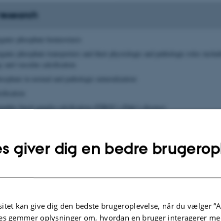
 research
organic phosphate homeostasis
rganic phosphate transporters and their physiologic and pathologic roles includ
 and vascular calcification
hosphate in normal and pathologic mineralization
cification
opathic basal ganglia calcification (FIBGC) (Fahr’s disease)
nd effects of hyperphosphatemia
ar diseases; cancer; cell metabolism and aging
s giver dig en bedre brugerop
ifferentiation
fection
athology
itet kan give dig den bedste brugeroplevelse, når du vælger ”A
eceptor functions
es gemmer oplysninger om, hvordan en bruger interagerer med