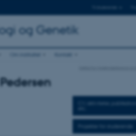
Til studerende
Til
logi og Genetik
Om instituttet
Kontakt
Institut for Molekylærbiologi og
 Pedersen
CV, aktiviteter, publikatio
etc.
Projekter for studerende