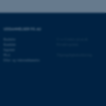
UDDANNELSER PÅ AU
 vores CMS-udbyder,
identificere en backend-
Bachelor
©
—
Cookies på au.dk
bruger er logget ind i
Kandidat
Privatlivspolitik
rbundet med Typo3-
Ingeniør
emet. Det bruges generelt
Ph.d.
Tilgængelighedserklæring
ntifikator for at gøre det
præferencer, men i mange
Efter- og videreuddannelse
 ikke nødvendigt, da det
lt af platformen, skønt
webstedsadministratorer. I
dstillet til at blive
en browsersession. Det
entifikator i stedet for
ose platform session
emmesider, som er skrevet
gi. Den bruges af serveren
onym brugersession.
session cookie, brugt af