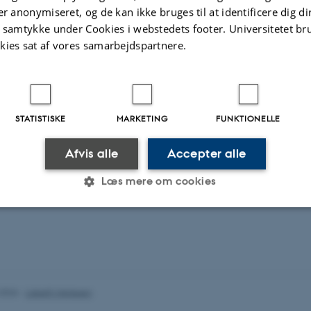
ector technology
er anonymiseret, og de kan ikke bruges til at identificere dig d
t samtykke under Cookies i webstedets footer. Universitetet br
kies sat af vores samarbejdspartnere.
STATISTISKE
MARKETING
FUNKTIONELLE
Afvis alle
Accepter alle
Læs mere om cookies
Statistiske
Marketing
Funktionelle
es hjælper med at gøre hjemmesiden brugbar ved at aktiv
.2026
-
Lisbeth Heilesen
nktioner som navigation mm. Hjemmesiden kan ikke funge