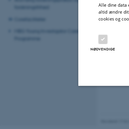
retroviral v
Alle dine data 
forskningsfrihed
altid ændre di
cookies og coo
Corefaciliteter
MBG Young Investigator Career
Programme
NØDVENDIGE
Nødvendige
Nødvendige cooki
Revideret 17.04
grundlæggende fu