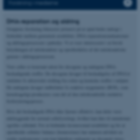
Forskning i medierne
DNA-reparation og aldring
Gruppens forskning fokuserer primært på at opnå bedre indsigt i
forholdet mellem genomisk ustabilitet, DNA-reparationsmekanismer
og aldringsprocessen i pattedyr. Vi er især interesseret i at forstå
betydningen af mitokondrier og opretholdelse af det mitokondriske
genom i aldringsprocessen.
Vore celler er konstant udsat for eksogene og endogene DNA-
beskadigende stoffer. De eksogene årsager til beskadigelse af DNA’et
omfatter fx ultraviolet stråling fra solen og kemiske stoffer i miljøet.
De endogene årsager indbefatter fx reaktive oxygenarter (ROS), som
hovedsageligt produceres som del af den mitokondrielle oxidative
fosforyleringsproces.
Hvis det beskadigede DNA ikke fjernes effektivt, kan dette være
ødelæggende for normal cellefysiologi, hvilket kan føre til mutationer
og/eller celledød. For at forhindre kromosomal ustabilitet og for at
opretholde cellulær balance (homeostase) har naturen udviklet en
række mekanismer som kan håndtere endogent og eksogent stress.