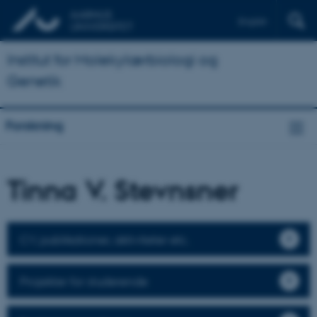
English
Institut for Molekylærbiologi og
Genetik
Forskning
Tinna V. Stevnsner
CV, publikationer, aktiviteter etc.
Projekter for studerende