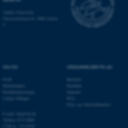
som navigation mm.
Hjemmesiden kan ikke
Aarhus Universitet
fungerer uden disse cookies.
Universitetsbyen 81, 8000 Aarhus
C
Navn
Udbyder / Domæne
be_typo_user
TYPO3 Association
.au.dk
OM OS
UDDANNELSER PÅ AU
fe_typo_user
Typo3 Association
Profil
Bachelor
.au.dk
Medarbejdere
Kandidat
Kontaktoplysninger
Ingeniør
Ledige stillinger
Ph.d.
Efter- og videreuddannelse
E-mail: mbg@au.dk
Telefon: 8715 0000
CVR-nr.: 31119103