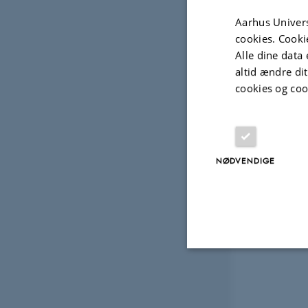
Aarhus Univers
cookies. Cooki
Alle dine data 
altid ændre di
cookies og coo
NØDVENDIGE
Nødvendige