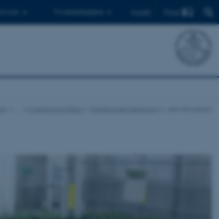
Find
 ph.d.er
Til medarbejdere
English
tik
…
Forskningsområder
Plantemolekylærbiologi
Jens Stougaard