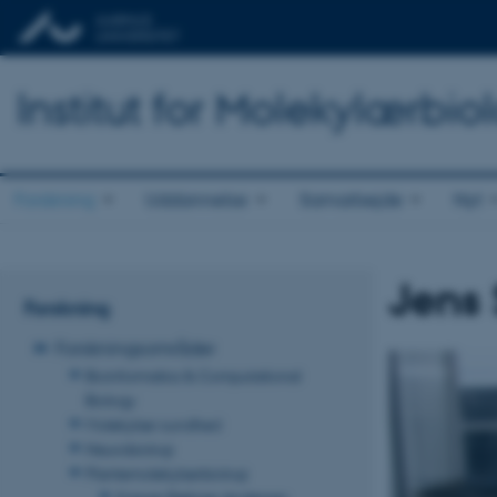
Institut for Molekylærbio
Forskning
Uddannelse
Samarbejde
Nyt
Jens
Forskning
Forskningsområder
Bioinformatics & Computational
Biology
Molekylær sundhed
Neurobiologi
Plantemolekylærbiologi
Kasper Røjkjær Andersen