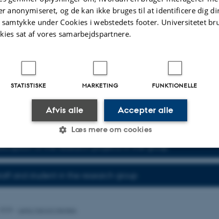
rts either intercellular entry via infection thread or intercellular entry betwee
er anonymiseret, og de kan ikke bruges til at identificere dig d
 on the rhizobia encountered. This allows comparative investigations of these t
t samtykke under Cookies i webstedets footer. Universitetet br
 binary interactions with the same plant host. Given the exceptional ability of 
kies sat af vores samarbejdspartnere.
tercellular endophytic colonization of non-legume roots this provides an opport
isms by which plants selectively enable a subset of bacteria to infect roots as
ceives funding from a European Research Council Advanced Grant and an Inn
Solutions grant as well as larger consortia (
InRoot
and
ENSA
).
STATISTISKE
MARKETING
FUNKTIONELLE
nd the group’s publications and pre-prints
rested in our work or would like to join the group, please contact Jens Stougaar
Afvis alle
Accepter alle
g.au.dk
).
Læs mere om cookies
scription of the research projects in the group
Statistiske
Marketing
Funktionelle
 staff and student in the research group
es hjælper med at gøre hjemmesiden brugbar ved at aktiv
.2025
-
Leila Margot Henkes