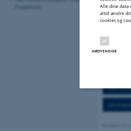
japonicus
suppo
Alle dine data 
Programme
cells dependent
altid ændre di
modes in simple
cookies og coo
rhizobia for in
identify mechan
Jens' group re
Denmark Grand 
NØDVENDIGE
Here you can fi
If you are inte
(
stougaard@mb
See the de
Nødvendige
List of all
Nødvendige cooki
Revideret 13.11