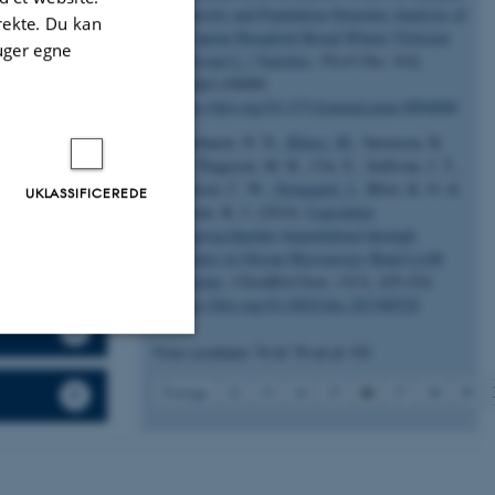
n epidermal
Diversity and Population Structure Analysis of
irekte. Du kan
wo infection
European Hexaploid Bread Wheat (Triticum
uger egne
different
aestivum L.) Varieties
.
PLoS One
,
9
(4),
Artikel e94000.
unity to
https://doi.org/10.1371/journal.pone.0094000
 endophytes.
Maolanon, N. N.
, Blaise, M.
, Sørensen, K.
ovation Fund
K., Thygesen, M. B., Cló, E., Sullivan, J. T.,
Ronson, C. W.
, Stougaard, J.
, Blixt, K. O. &
UKLASSIFICEREDE
Jensen, K. J. (2014).
Lipochitin
d
Oligosaccharides Immobilized through
Oximes in Glycan Microarrays Bind LysM
Proteins
.
ChemBioChem
,
15
(3), 425-434.
https://doi.org/10.1002/cbic.201300520
Viser resultater
76 til 78
ud af
192
Uklassificerede
26
Forrige
22
23
24
25
27
28
29
ere nogle