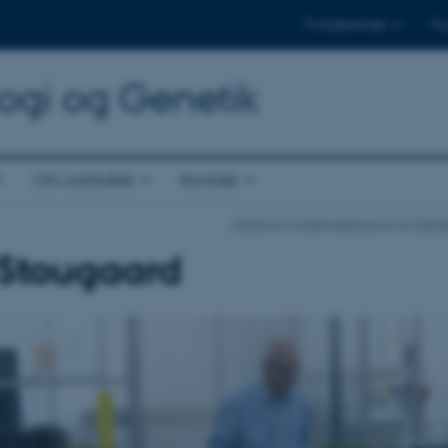
Til studerende
Til
logi og Genetik
Om instituttet
Kontakt
Institut for Molekylærbiologi og Gene
 Stougaard