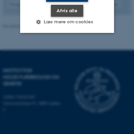
10
Forrige
6
7
8
9
11
12
13
14
15
Næste
Afvis alle
Læs mere om cookies
Revideret 13.11.2025
-
Leila Margot Henkes
Nødvendige
Statistiske
Marketing
Funktionelle
Uklassificerede
INSTITUT FOR
MOLEKYLÆRBIOLOGI OG
Nødvendige cookies hjælper
GENETIK
med at gøre hjemmesiden
brugbar ved at aktivere nogle
Aarhus Universitet
grundlæggende funktioner
Universitetsbyen 81, 8000 Aarhus
som navigation mm.
C
Hjemmesiden kan ikke
fungerer uden disse cookies.