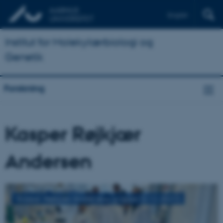
English
Institut for Molekylærbiologi og
Genetik
Forskning
Kasper Røjkjær
Andersen
Kasper Røjkjær Andersens gruppe (2.12.2021)