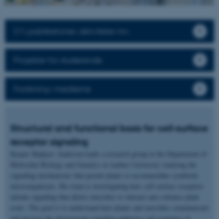
CV, publikationer, aktiviteter mv.
Projekter for studerende
Forskning i medierne
Structural and functional basis for cell-surface
receptor signaling
Kasper Røjkjær Andersen leads a research group at the Department of
Molecular Biology and Genetics at Aarhus University studying the
signaling mechanisms that permit plants to accommodate symbiotic
microorganisms. His team is investigating how cell-surface receptors
initiate signaling that allows microbes to interact and colonise plant
roots. The goal is to understand how plants and microbes communicate
and uncover the downstream signaling pathways and sequence of