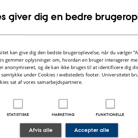
s giver dig en bedre brugerop
r-review'ede publikationer ved MBG
o
|
Forfatter
|
Titel
er ikke tilgængelig lige nu.
ede publikationer ved MBG - alle år
itet kan give dig den bedste brugeroplevelse, når du vælger ”A
o
|
Forfatter
|
Titel
es gemmer oplysninger om, hvordan en bruger interagerer med
er ikke tilgængelig lige nu.
er anonymiseret, og de kan ikke bruges til at identificere dig d
t samtykke under Cookies i webstedets footer. Universitetet br
kies sat af vores samarbejdspartnere.
STATISTISKE
MARKETING
FUNKTIONELLE
.2026
-
Helene Eriksen
Afvis alle
Accepter alle