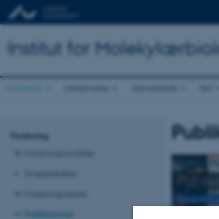
Institut for Molekylærbio
Forskning
Uddannelse
Samarbejde
Nyt
Publi
Forskning
Forskningsområder
Gruppeledere
Publika
Forskningscentre
Tidsskriftsfo
Publikationer