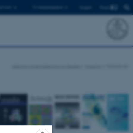
Find
 ph.d.er
Til medarbejdere
English
Institut for Molekylærbiologi og Genetik
Forskning
Publikationer