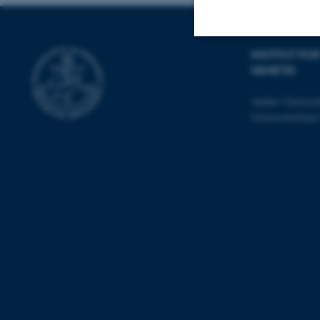
INSTITUT F
Nødvendige
GENETIK
Aarhus Universit
Universitetsbye
Nødvendige cooki
grundlæggende fu
cookies.
Navn
be_typo_user
fe_typo_user