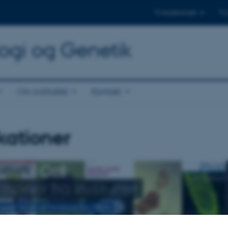
Til studerende
Til
logi og Genetik
Om instituttet
Kontakt
kationer
tioner fra instituttet
rsider lavet af forskere fra MBG