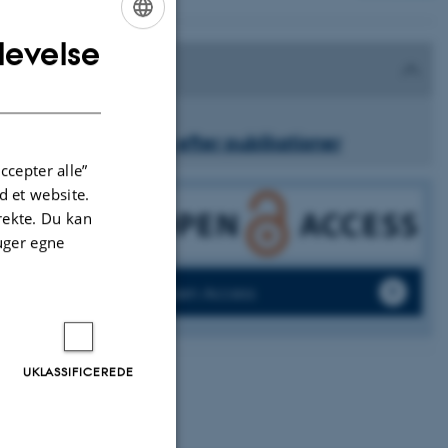
levelse
ENGLISH
DANISH
Søg efter publikationer
ccepter alle”
 et website.
irekte. Du kan
uger egne
Open Access
UKLASSIFICEREDE