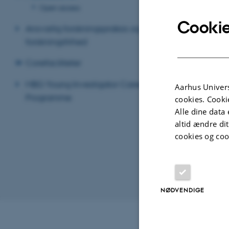
Open access
Cookie
Ansvarlig forskningspraksis og
Seneste pee
forskningsfrihed
Dat
Sortér efter:
Pure serveren 
Corefaciliteter
Peer-review'
MBG Young Investigator Career
Aarhus Univers
Dat
Sortér efter:
Programme
cookies. Cooki
Pure serveren 
Alle dine data 
altid ændre di
cookies og coo
NØDVENDIGE
Revideret 17.02