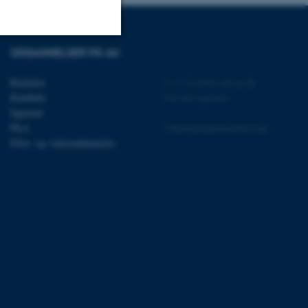
UDDANNELSER PÅ AU
Uklassificerede
Bachelor
©
—
Cookies på au.dk
Kandidat
Privatlivspolitik
Ingeniør
ere nogle
Ph.d.
Tilgængelighedserklæring
rer uden disse
Efter- og videreuddannelse
 vores CMS-udbyder,
identificere en backend-
bruger er logget ind i
rbundet med Typo3-
emet. Det bruges generelt
ntifikator for at gøre det