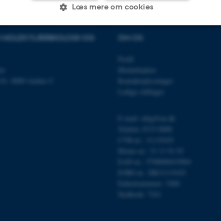
Læs mere om cookies
OR MOLEKYLÆRBIOLOGI OG
OM OS
Statistiske
Marketing
Funktionelle
Profil
et
Medarbejdere
n 81, 8000 Aarhus C
Kontaktoplysninger
es hjælper med at gøre hjemmesiden brugbar ved at aktiv
Ledige stillinger
nktioner som navigation mm. Hjemmesiden kan ikke funge
E-mail: mbg@au.dk
Telefon: 8715 0000
CVR-nr.: 31119103
Moms-nr.: 31 11 91 03
Udbyder / Domæne
Udløb
Beskrivelse
EAN-nr.: 5798000419964
30
Denne cookie sættes af
TYPO3 Association
EORI-nr.: DK31119103
minutter
TYPO3, og bruges til at 
.au.dk
session, når en backend-
Enhedsnummer: 5400
TYPO3 eller Frontend.
Stedkode: 7241
30
Dette cookienavn er fo
Typo3 Association
minutter
webindholdsstyringssyst
.au.dk
som en brugersessionside