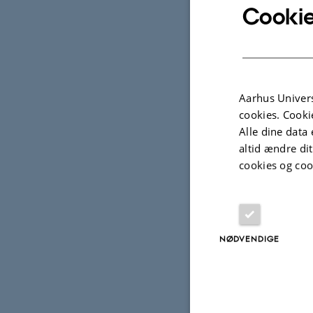
Cookie
My prima
Aarhus Univers
includes
cookies. Cooki
Alle dine data 
laborato
altid ændre di
cookies og coo
Udva
NØDVENDIGE
TIDSS
MCD 
mort