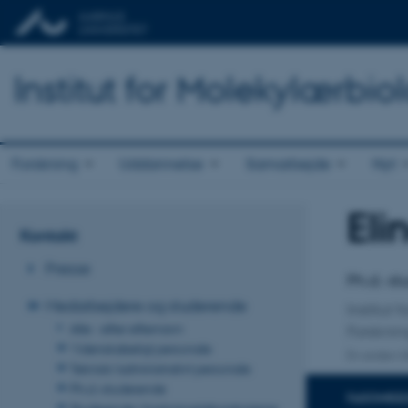
Institut for Molekylærbio
Forskning
Uddannelse
Samarbejde
Nyt
Eli
Titel
Kontakt
Primær 
Presse
Ph.d.-s
Medarbejdere og studerende
Institut 
Alle - efter efternavn
Forskni
Videnskabeligt personale
En anden ti
Teknisk/administrativt personale
Ph.d.-studerende
FAGOMRÅ