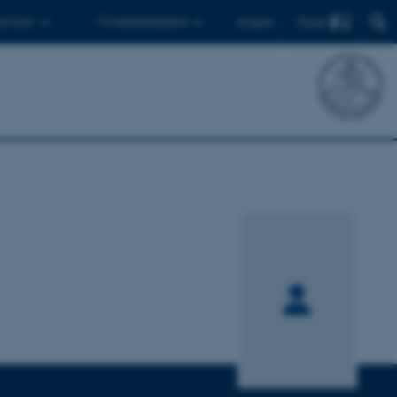
Find
 ph.d.er
Til medarbejdere
English