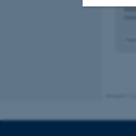
disru
Krav
iScien
Nødvendige
Fagf
Nødvendige cooki
grundlæggende fu
cookies.
Navn
be_typo_user
Revideret 11.12
fe_typo_user