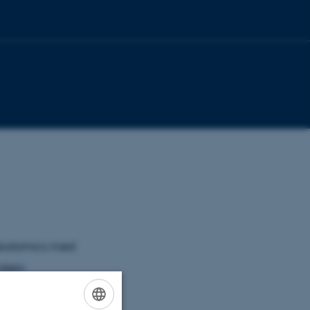
tabolomics med
otein