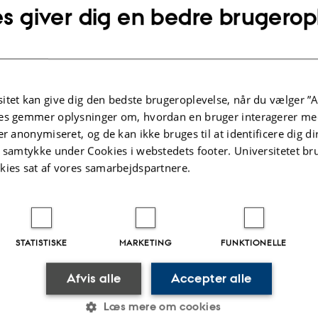
s giver dig en bedre brugerop
Arbejdsområder
ry area of responsibility is working on my PhD project, wh
itet kan give dig den bedste brugeroplevelse, når du vælger ”A
 contributing to the work in the Kidney omics and metabo
es gemmer oplysninger om, hvordan en bruger interagerer med
er anonymiseret, og de kan ikke bruges til at identificere dig d
ry and my colleagues' research.
t samtykke under Cookies i webstedets footer. Universitetet br
kies sat af vores samarbejdspartnere.
lgte publikationer
STATISTISKE
MARKETING
FUNKTIONELLE
KRIFTARTIKEL
TIDSSKRIFTARTIK
Afvis alle
Accepter alle
enzyme deficiency drives early
Proteolytic p
ality and multiorgan metabolic
plasma revea
Læs mere om cookies