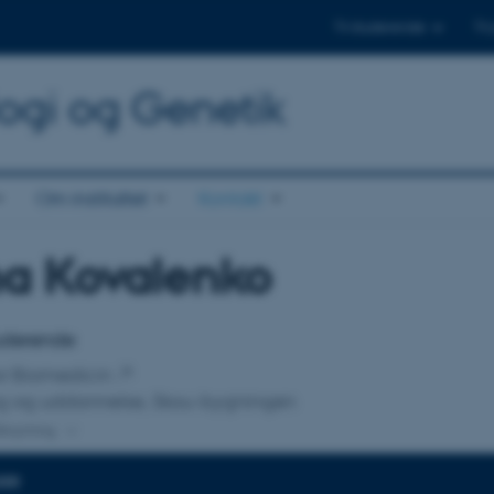
Til studerende
Til
logi og Genetik
Om instituttet
Kontakt
na Kovalenko
tilknytning
tuderende
for Biomedicin
ng og uddannelse, Skou-bygningen
lknytning
DER