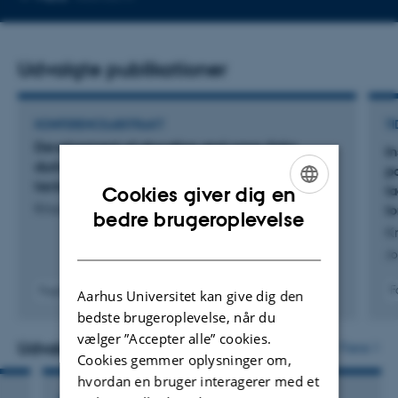
mailadresse
Udvalgte publikationer
KONFERENCEABSTRAKT
TI
Development of glycation and cross-links
In
during storage of pre- and post-hydrolyzed
p
lactose-free UHT milk
l
Cookies giver dig en
Knudsen, L. +5.
l
ENGLISH
bedre brugeroplevelse
K
DANISH
Jo
F
Fagfællebedømt
Aarhus Universitet kan give dig den
bedste brugeroplevelse, når du
vælger ”Accepter alle” cookies.
Udvalgte aktiviteter
Flere
Cookies gemmer oplysninger om,
hvordan en bruger interagerer med et