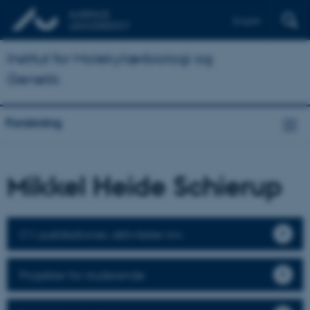
English
Institut for Molekylærbiologi og
Genetik
Forskning
Mikkel Heide Schierup
CV, publikationer, aktiviteter mv.
Projekter for studerende