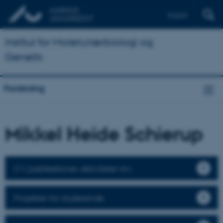
English
Institut for Molekylærbiologi og
Genetik
Forskning
Mikkel Heide Schierup
CV, publikationer, aktiviteter mv.
Projekter for studerende