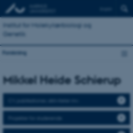
English
Institut for Molekylærbiologi og
Genetik
Forskning
Mikkel Heide Schierup
CV, publikationer, aktiviteter mv.
Projekter for studerende