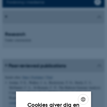
Forskning i medierne
Research
Under construction
Peer-reviewed publications
Sortér efter:
Dato
|
Forfatter
|
Titel
Jordan, V. E., Walker, J. A., Beckstrom, T. O., Steely, C. J.,
McDaniel, C. L., St Romain, C. P., The Baboon Genome Analysis
Consortium, Worley, K. C., Phillips-Conroy, J., Jolly, C. J.,
Rogers, J., Konkel, M. K. & Batzer, M. A. (2018).
A
computational reconstruction of Papio phylogeny using Alu
Cookies giver dig en