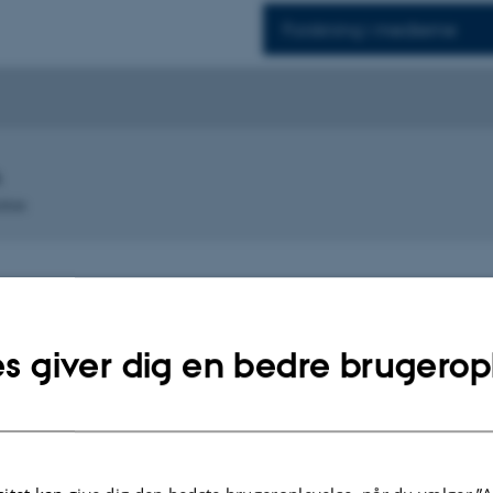
Forskning i medierne
tion
s giver dig en bedre brugerop