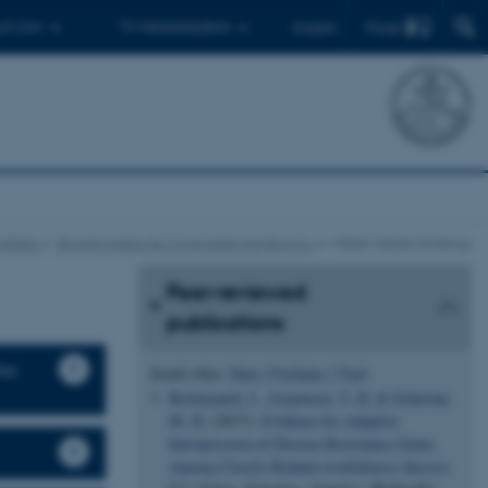
Find
 ph.d.er
Til medarbejdere
English
mråder
Bioinformatics & Computational Biology
Mikkel Heide Schierup
Peer-reviewed
publications
ter
Sortér efter:
Dato
|
Forfatter
|
Titel
Bechsgaard, J.
, Jorgensen, T. H.
& Schierup,
M. H.
(2017).
Evidence for Adaptive
Introgression of Disease Resistance Genes
Among Closely Related
Arabidopsis Species
.