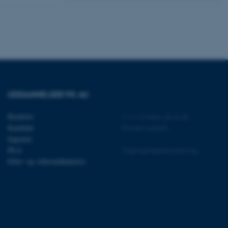
ere nogle
rer uden disse
 vores CMS-udbyder,
identificere en backend-
UDDANNELSER PÅ AU
bruger er logget ind i
Bachelor
©
—
Cookies på au.dk
rbundet med Typo3-
Kandidat
Privatlivspolitik
emet. Det bruges generelt
ntifikator for at gøre det
Ingeniør
præferencer, men i mange
Ph.d.
Tilgængelighedserklæring
 ikke nødvendigt, da det
lt af platformen, skønt
Efter- og videreuddannelse
webstedsadministratorer. I
dstillet til at blive
en browsersession. Det
entifikator i stedet for
ose platform session
emmesider, som er skrevet
gi. Den bruges af serveren