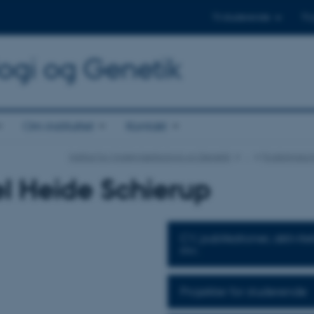
Til studerende
Til
logi og Genetik
Om instituttet
Kontakt
Institut for Molekylærbiologi og Genetik
…
Forskningso
l Heide Schierup
CV, publikationer, aktivite
mv.
Projekter for studerende