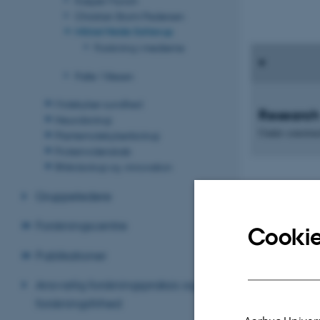
Christian Storm Pedersen
Mikkel Heide Schierup
Forskning i medierne
Palle Villesen
Molekylær sundhed
Research
Neurobiologi
Under construc
Plantemolekylærbiologi
Proteinvidenskab
RNA-biologi og -innovation
Gruppeledere
Forskningscentre
Cookie
Publikationer
Ansvarlig forskningspraksis og
forskningsfrihed