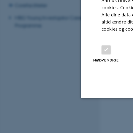
Aarhus Univers
Corefaciliteter
cookies. Cooki
Alle dine data 
MBG Young Investigator Career
altid ændre di
Programme
cookies og coo
NØDVENDIGE
Nødvendige