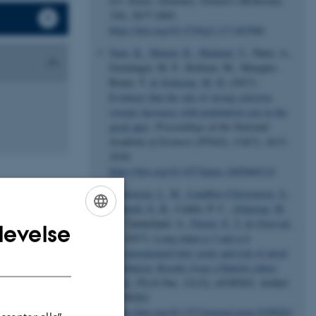
G3: Genes, Genomes, Genetics (Bethesda)
,
7
(8), 2677-2683.
https://doi.org/10.1534/g3.117.043984
Nam, K.
, Munch, K.
, Mailund, T.
, Nater, A.,
Greminger, M. P., Krützen, M., Marquès-
Bonet, T.
& Schierup, M. H.
(2017).
Evidence that the rate of strong selective
sweeps increases with population size in the
great apes
.
Proceedings of the National
Academy of Sciences (PNAS)
,
114
(7), 1613-
1618.
https://doi.org/10.1073/pnas.1605660114
Mortensen, L. M.
, Lundbye-Christensen, S.
,
Schmidt, E. B.
, Calder, P. C.
, Schierup, M.
H.
, Tjønneland, A.
, Parner, E. T.
& Overvad,
levelse
ENGLISH
K.
(2017).
Long-chain n-3 and n-6
polyunsaturated fatty acids and risk of atrial
DANISH
fibrillation: Results from a Danish cohort
study
.
PLoS One
,
12
(12), e0190262. Artikel
e0190262.
https://doi.org/10.1371/journal.pone.0190262