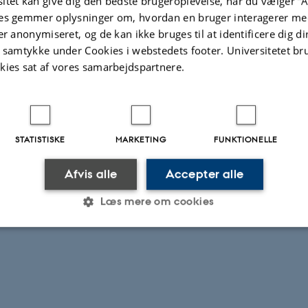
itet kan give dig den bedste brugeroplevelse, når du vælger ”A
es gemmer oplysninger om, hvordan en bruger interagerer med
er anonymiseret, og de kan ikke bruges til at identificere dig d
t samtykke under Cookies i webstedets footer. Universitetet br
kies sat af vores samarbejdspartnere.
STATISTISKE
MARKETING
FUNKTIONELLE
Afvis alle
Accepter alle
Læs mere om cookies
Statistiske
Marketing
Funktionelle