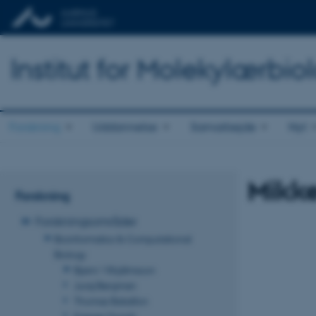
Institut for Molekylærbio
Forskning
Uddannelse
Samarbejde
Nyt
Mikke
Forskning
Forskningsområder
Bioinformatics & Computational
Biology
Bjarni Vilhjálmsson
Juraj Bergman
Thomas Bataillon
Kasper Munch