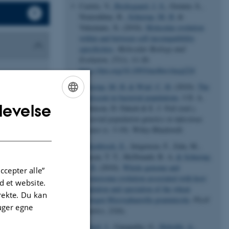
Castric, V.
, Bechsgaard, J. S.
, Grenier, S.,
Noureddine, R.
, Schierup, M. H.
&
Vekemans, X. (2010).
Molecular evolution
within and between self-incompatibility
specificities
.
Molecular Biology and
Evolution
,
27
(1), 11-20.
https://doi.org/10.1093/molbev/msp224
Schierup, M. H.
& Wiuf, C. H.
(2010).
The
coalescent in bacterial populations
. I D. A.
levelse
Robinson, D. Falush & E. J. Feil (red.),
ENGLISH
Bacterial population genetics in infectious
DANISH
disease
(s. 3-19). Wiley-Blackwell.
Stukenbrock, E.
, Jørgensen, F., Zala, M.,
Hansen, T. T., McDonald, B. A.
& Schierup,
M. H.
(2010).
Whole-genome and
ccepter alle”
chromosome evolution associated with host
 et website.
adaptation and speciation of the wheat
irekte. Du kan
pathogen Mycosphaerella graminicola
.
PLoS
uger egne
Genetics
,
23
(6).
Dutheil, J.
, Ganapathy, G.
, Hobolth, A.
,