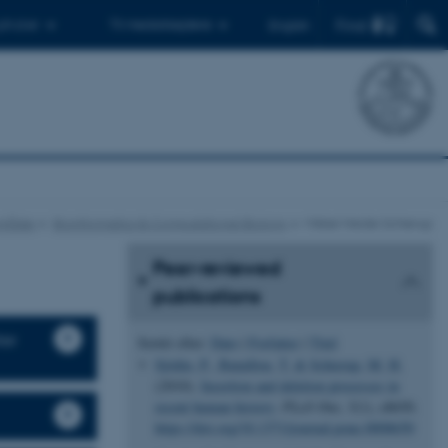
Find
 ph.d.er
Til medarbejdere
English
mråder
Bioinformatics & Computational Biology
Mikkel Heide Schierup
Peer-reviewed
publications
ter
Sortér efter:
Dato
|
Forfatter
|
Titel
Sjödin, P.
, Bataillon, T.
& Schierup, M. H.
(2010).
Insertion and deletion processes in
recent human history
.
PLoS One
,
5
(1), e8650.
https://doi.org/10.1371/journal.pone.0008650