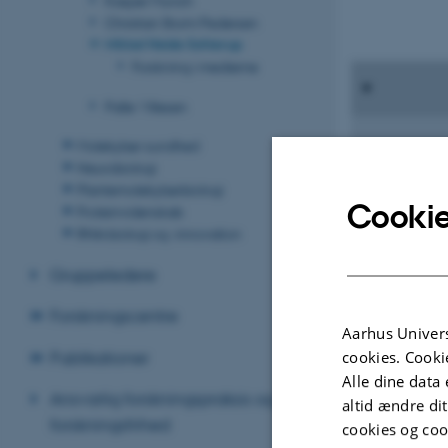
Christian Storm Pedersen
Mikkel Heide Schierup
Forskning i medierne
Palle Villesen
Molekylær sundhed
Research
Neurobiologi
Under construc
Plantemolekylærbiologi
Cookie
Proteinvidenskab
RNA-biologi og -innovation
Gruppeledere
Forskningscentre
Aarhus Univers
Publikationer
cookies. Cooki
Alle dine data 
Ansvarlig forskningspraksis og
altid ændre di
forskningsfrihed
cookies og coo