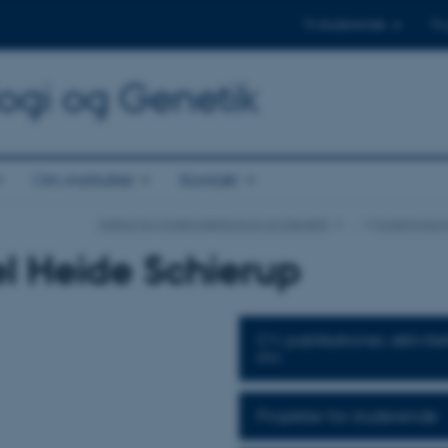
Til studerende
Til
logi og Genetik
Om instituttet
Kontakt
Institut for Molekylærbiologi og Genetik
…
Forskningso
l Heide Schierup
CV, publikationer, aktivite
mv.
Projekter for studerende