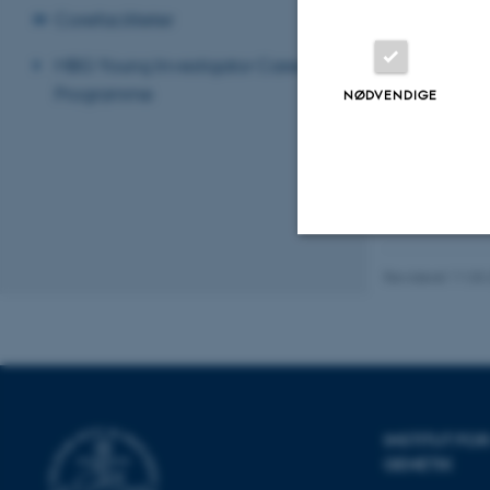
Corefaciliteter
MBG Young Investigator Career
Programme
NØDVENDIGE
Nødvendige
Revideret 11.03
Nødvendige cooki
grundlæggende fu
cookies.
INSTITUT F
GENETIK