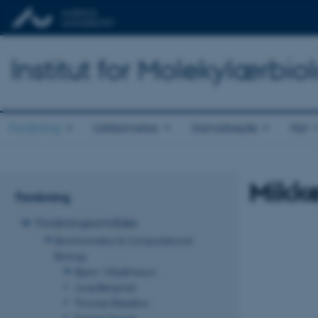
Institut for Molekylærbio
Forskning
Uddannelse
Samarbejde
Nyt
Mikke
Forskning
Forskningsområder
Bioinformatics & Computational
Biology
Bjarni Vilhjálmsson
Juraj Bergman
Thomas Bataillon
Kasper Munch