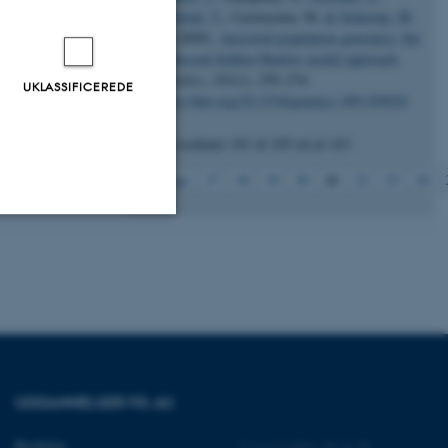
Mailund, T.
, Uyenoyama, M.
& Schierup, M.
H.
(2009).
Ancestral population genomics: the
coalescent hidden Markov model approach
.
Genetics
,
183
(1), 259–274.
UKLASSIFICEREDE
https://doi.org/10.1534/genetics.109.103010
Viser resultater
101 til 105
ud af
163
21
Forrige
17
18
19
20
22
23
24
Uklassificerede
ere nogle
rer uden disse
UDDANNELSER PÅ AU
Bachelor
©
—
Cookies på au.dk