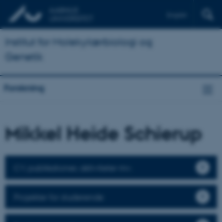
English
Institut for Molekylærbiologi og
Genetik
Forskning
Mikkel Heide Schierup
CV, publikationer, aktiviteter mv.
Projekter for studerende