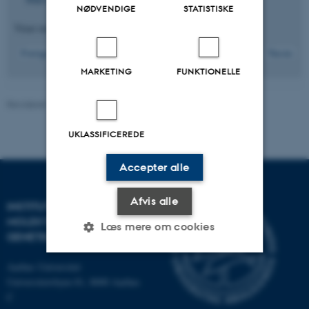
NØDVENDIGE
STATISTISKE
Viser resultater
106 til 110
ud af
163
22
Forrige
18
19
20
21
23
24
25
26
27
Næste
MARKETING
FUNKTIONELLE
Revideret 11.03.2025
-
Helene Eriksen
UKLASSIFICEREDE
Accepter alle
Afvis alle
INSTITUT FOR
MOLEKYLÆRBIOLOGI OG
Læs mere om cookies
GENETIK
Aarhus Universitet
Nødvendige
Statistiske
Marketing
Universitetsbyen 81, 8000 Aarhus
C
Funktionelle
Uklassificerede