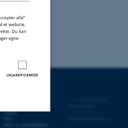
ccepter alle”
 et website.
irekte. Du kan
uger egne
UKLASSIFICEREDE
UDDANNELSER PÅ AU
Bachelor
©
—
Cookies på au.dk
Kandidat
Privatlivspolitik
Ingeniør
Ph.d.
Tilgængelighedserklæring
Uklassificerede
Efter- og videreuddannelse