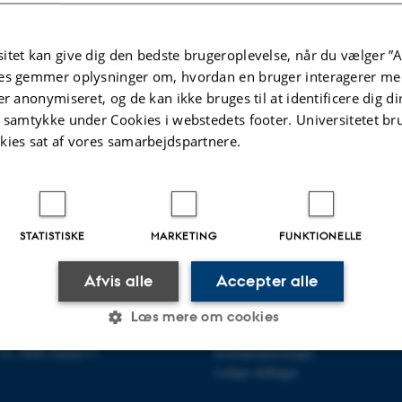
itet kan give dig den bedste brugeroplevelse, når du vælger ”A
es gemmer oplysninger om, hvordan en bruger interagerer med
er anonymiseret, og de kan ikke bruges til at identificere dig d
t samtykke under Cookies i webstedets footer. Universitetet br
kies sat af vores samarbejdspartnere.
STATISTISKE
MARKETING
FUNKTIONELLE
OR MOLEKYLÆRBIOLOGI OG
OM OS
Afvis alle
Accepter alle
Profil
Læs mere om cookies
et
Medarbejdere
n 81, 8000 Aarhus C
Kontaktoplysninger
Ledige stillinger
Statistiske
Marketing
Funktionelle