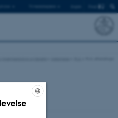
Find
 ph.d.er
Til medarbejdere
English
for Molekylærbiologi og Genetik
Uddannelse
Ph.d.
Ph.d.-afhandlinger
levelse
ENGLISH
DANISH