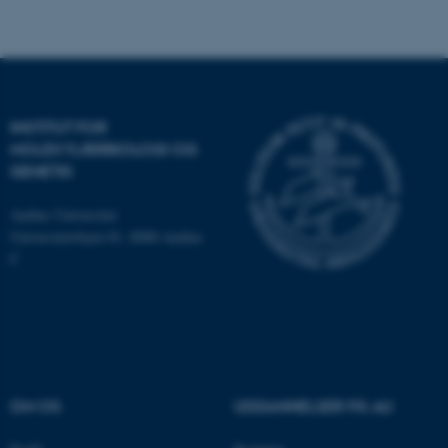
med at gøre hjemmesiden
brugbar ved at aktivere nogle
grundlæggende funktioner
som navigation mm.
Hjemmesiden kan ikke
INSTITUT FOR
fungerer uden disse cookies.
MOLEKYLÆRBIOLOGI OG
GENETIK
Aarhus Universitet
Navn
Udbyder / Domæne
Universitetsbyen 81, 8000 Aarhus
be_typo_user
TYPO3 Association
C
.au.dk
fe_typo_user
Typo3 Association
.au.dk
OM OS
UDDANNELSER PÅ AU