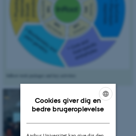
InRoot work packages and key activities
Cookies giver dig en
ENGLISH
bedre brugeroplevelse
DANISH
Aarhus Universitet kan give dig den