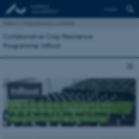
English
Institut for Molekylærbiologi og Genetik
Collaborative Crop Resilience
Programme: InRoot
InRoot
Molecular Mechanisms and Dynamics of Plant-
Microbe
In
teractions at the
Root
-Soil Interface
Supported by the Novo Nordisk Foundation