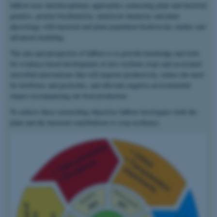
InRoot uses interdisciplinary approaches connecting plant and bacterial
genetics, protein biochemistry, analytical chemistry and plant
physiology with bacterial and plant population biodiversity studies and
advanced modeling.
The aim and perspective of InRoot is to provide knowledge and tools
for evidence-based development of new resilient crops and associated
microbial interventions that will improve productivity, reduce the need
for fertilizers and pesticides, and alleviate negative environmental
impact accompanying our food production.
To achieve these overarching objectives InRoot investigates both the
plant and the bacterial contributions to crop resiliency.