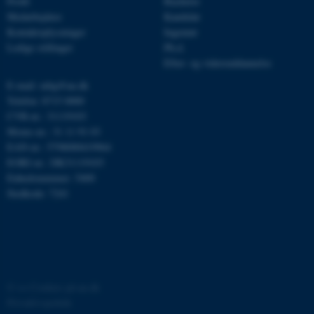
Profil
Bachelor
Medarbejdere
Kandidat
Kontaktoplysninger
Ingeniør
Ledige stillinger
Ph.d.
Efter- og videreuddannelse
E-mail: mbg@au.dk
Telefon: 8715 0000
CVR-nr.: 31119103
ASP.NET_SessionId
Microsoft Corporation
Moms-nr.: 31 11 91 03
.au.dk
EAN-nr.: 5798000419964
EORI-nr.: DK31119103
Enhedsnummer: 5400
Stedkode: 7241
JSESSIONID
Oracle Corporation
.au.dk
AWSALBTGCORS
Amazon Web Services, Inc.
©
—
Cookies på au.dk
airtable.com
Privatlivspolitik