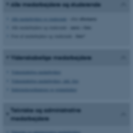
Alle medarbejdere og studerende
efternavn
Alle medarbejdere og studerende
- efter
navn
foto
Alle medarbejdere og studerende -
+
foto*
Foto af medarbejdere og studerende -
Videnskabelige medarbejdere
Videnskabelige medarbejdere
Videnskabelige medarbejdere, inkl. foto
Sektionskoordinatorer og gruppeledere
Tekniske og administrative
medarbejdere
Tekniske og administrative medarbejdere