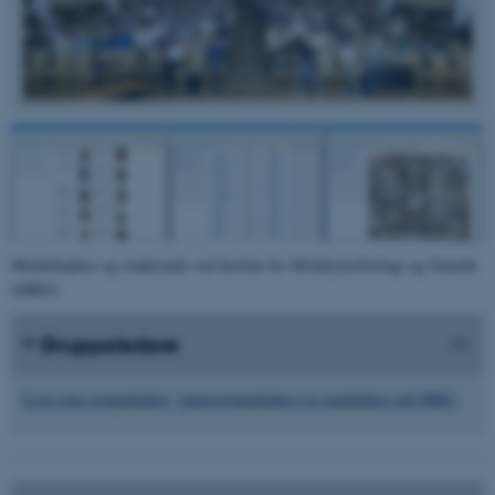
Medarbejdere og studerende ved Institut for Molekylærbiologi og Genetik
(MBG)
Gruppeledere
Liste over gruppeledere, juniorgruppeledere og teamledere ved MBG