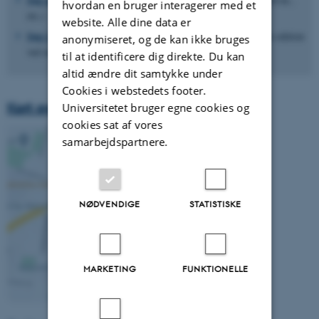
hvordan en bruger interagerer med et
etc.)
website. Alle dine data er
Søg i enhedsregisteret
(og se hvem der er tilknyttet hvilken sektion
anonymiseret, og de kan ikke bruges
ved at indtaste et enhedsnummer)
til at identificere dig direkte. Du kan
altid ændre dit samtykke under
Cookies i webstedets footer.
Kort over universitetet (Aarhus)
Universitetet bruger egne cookies og
cookies sat af vores
samarbejdspartnere.
NØDVENDIGE
STATISTISKE
MARKETING
FUNKTIONELLE