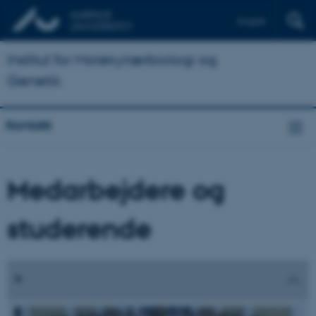
English
Institut for Molekylærbiologi og
Genetik
Kontakt
Medarbejdere og
studerende