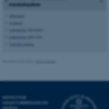
som navigation mm.
medarbejdere
Hjemmesiden kan ikke
fungerer uden disse cookies.
Sekretariat
Værksted
Laboratorier
(laboranter)
Navn
Udbyder / Domæne
Laboratorier
(glasvask)
be_typo_user
TYPO3 Association
.au.dk
Væksthusgartnere
Revideret 02.06.2026
-
Helene Eriksen
fe_typo_user
Typo3 Association
.au.dk
INSTITUT FOR
MOLEKYLÆRBIOLOGI OG
GENETIK