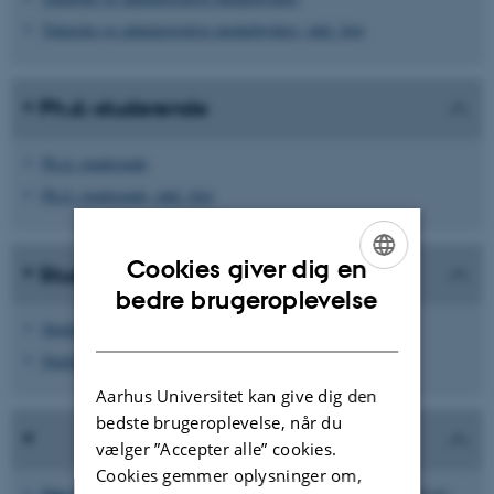
Tekniske og administrative medarbejdere, inkl. foto
Ph.d.-studerende
Ph.d.-studerende
Ph.d.-studerende, inkl. foto
Cookies giver dig en
Studerende i forskningslaboratorierne
ENGLISH
bedre brugeroplevelse
Studerende
DANISH
Studerende inkl. foto
Aarhus Universitet kan give dig den
bedste brugeroplevelse, når du
vælger ”Accepter alle” cookies.
Cookies gemmer oplysninger om,
Søg medarbejder/studerende
(via navn, email, telefonnr., id-nr.,