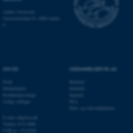
Aarhus Universitet
Universitetsbyen 81, 8000 Aarhus
C
ASP.NET_SessionId
Microsoft Corporation
.au.dk
JSESSIONID
Oracle Corporation
.au.dk
OM OS
UDDANNELSER PÅ AU
Profil
Bachelor
Medarbejdere
Kandidat
ARRAffinity
Microsoft Corporation
Kontaktoplysninger
Ingeniør
.mitstudie.au.dk
Ledige stillinger
Ph.d.
Efter- og videreuddannelse
E-mail: mbg@au.dk
Telefon: 8715 0000
esctx
Microsoft Corporation
.login.microsoftonline.com
CVR-nr.: 31119103