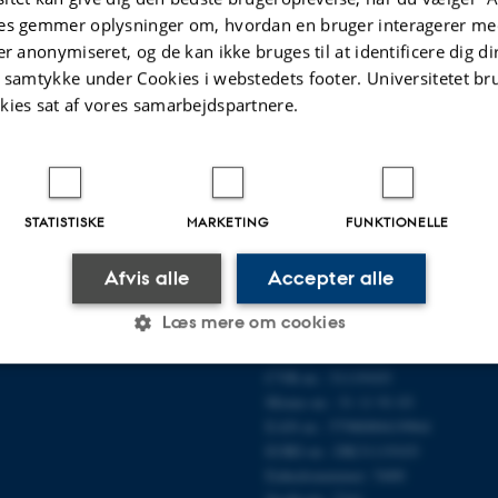
es gemmer oplysninger om, hvordan en bruger interagerer med
er anonymiseret, og de kan ikke bruges til at identificere dig d
t samtykke under Cookies i webstedets footer. Universitetet br
kies sat af vores samarbejdspartnere.
OR MOLEKYLÆRBIOLOGI OG
OM OS
Profil
et
Medarbejdere
STATISTISKE
MARKETING
FUNKTIONELLE
n 81, 8000 Aarhus C
Kontaktoplysninger
Ledige stillinger
Afvis alle
Accepter alle
Læs mere om cookies
E-mail: mbg@au.dk
Telefon: 8715 0000
CVR-nr.: 31119103
Moms-nr.: 31 11 91 03
Statistiske
Marketing
Funktionelle
EAN-nr.: 5798000419964
EORI-nr.: DK31119103
Enhedsnummer: 5400