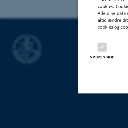
cookies. Cooki
Alle dine data 
altid ændre di
cookies og coo
INSTITUT F
GENETIK
Aarhus Universit
NØDVENDIGE
Universitetsbye
Nødvendige