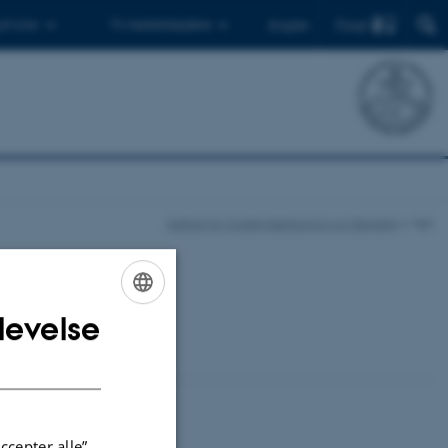
Find
 ph.d.er
Til medarbejdere
English
Institut for Molekylærbiologi og Genetik
Nyt
levelse
ENGLISH
DANISH
ccepter alle”