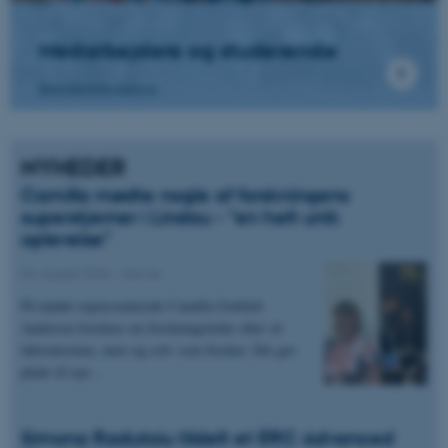
Medarbejdere og studerende
Kontaktinformation
NYHEDER
Camilla mødte nogle af forskningens
superstjerner i Lindau - "en helt unik
oplevelse"
04. august 2026
-
Navne
På mødet repræsenterede Camilla Gottlieb
Andersen hverken sin forskningsleder eller sit
laboratorium, men sig selv som forsker. Det gav
plads til nye…
Simona Radutoiu tildelt et ERC Advanced