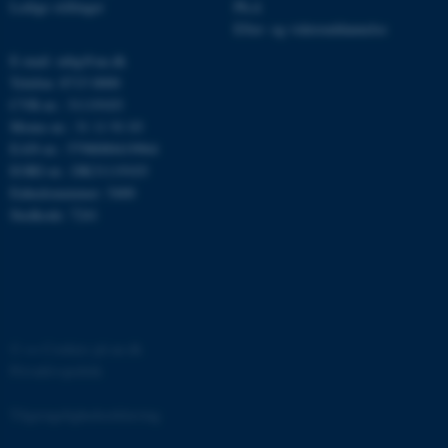
Ledige stillinger
Ph.d.
.linkedin.com
Efter- og videreuddannelse
x-ms-gateway-slice
Microsoft Corporation
E-mail: mbg@au.dk
login.microsoftonline.com
Telefon: 8715 0000
CFTOKEN
Adobe Inc.
CVR-nr.: 31119103
eddiprod.au.dk
Moms-nr.: 31 11 91 03
EAN-nr.: 5798000419964
EORI-nr.: DK31119103
Enhedsnummer: 5400
Stedkode: 7241
brwConsent
.airtable.com
©
—
Cookies på au.dk
Privatlivspolitik
CFTOKEN
Adobe Inc.
mit.au.dk
Tilgængelighedserklæring