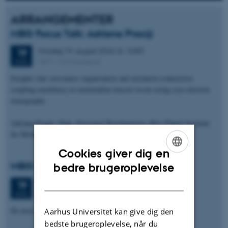
ARRANGEMENTER
MBG Focus Talk: Adriana Praciji
Onsdag
19.
august 2026,
kl. 10:00
19
1871-120 (Nucleus)
AUG.
Insights into sarcomere organization and excitation-contraction
coupling machinery in mammalian muscle tissue using cryo-electron
tomography
Adriana Praciji, Dept. Structural Biochemistry, Max Planck Institute
for Molecular Physiology Dortmund, Germany
Cookies giver dig en
ENGLISH
MBG Focus Talk: Gavin Rice
bedre brugeroplevelse
DANISH
Onsdag
19.
august 2026,
kl. 10:30
19
1871-120 (Nucleus)
AUG.
De novo discovery of protein species in situ with TomoTwin2
Aarhus Universitet kan give dig den
bedste brugeroplevelse, når du