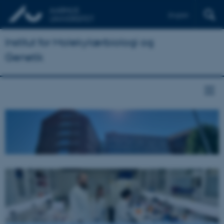
English
Institut for Molekylærbiologi og
Genetik