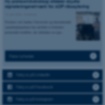
Ny proteomikstrategi afslører skjulte
signaleringsnetværk for ADP-ribosylering
15. juni 2026
-
Forskning
Forskere ved Aarhus Universitet og internationale
samarbejdspartnere har udviklet et forbedret
proteomik-workflow, der afdækker en type…
Flere nyheder
Følg os på LinkedIn
Følg os på Facebook
Følg os på Instagram