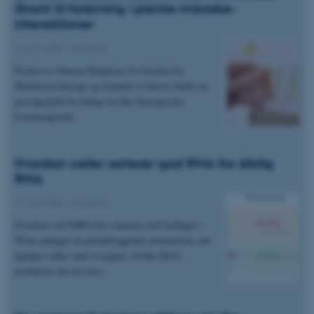
Grant til forskning i plante–mikrobe-
interaktioner
23. juni 2026
-
Bevilling
Professor Simona Radutoiu fra Institut for
Molekylærbiologi og Genetik er blevet tildelt en
prestigefyldt bevilling fra Det Europæiske
Forskningsråd,…
Hvordan celler sorterer god RNA fra dårlig
RNA
17. juni 2026
-
Forskning
Forskere ved MBG har sammen med kolleger i
Wien opdaget en grundlæggende mekanisme, der
hjælper celler med at afgøre, hvilke RNA-
molekyler der bevares…