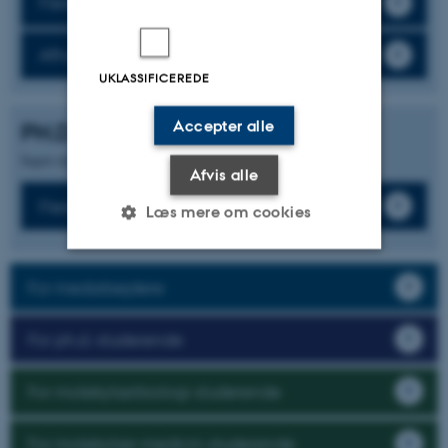
Flere arrangementer
Afholdte arrangementer
UKLASSIFICEREDE
Accepter alle
PH.D.-FORSVAR
Ingen nyheder fundet.
Afvis alle
Flere ph.d.-forsvar
Læs mere om cookies
For medarbejdere
Nødvendige
Statistiske
Marketing
Funktionelle
Uklassificerede
For ph.d.-studerende
For molekylærbiologi-studerende
Nødvendige cookies hjælper
med at gøre hjemmesiden
For molekylær medicin-studerende