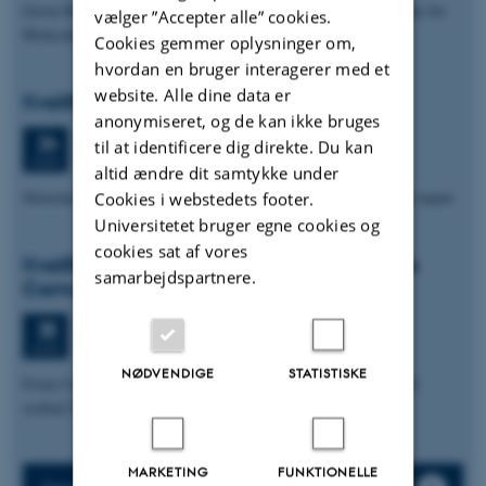
Gavin Rice, Dept. Structural Biochemistry, Max Planck Institute for
vælger ”Accepter alle” cookies.
Molecular Physiology Dortmund, Germany
Cookies gemmer oplysninger om,
hvordan en bruger interagerer med et
website. Alle dine data er
Kvalifikationseksamen: Vu Duy Thai Son
anonymiseret, og de kan ikke bruges
Mandag
24.
august 2026,
kl. 12:00
24
til at identificere dig direkte. Du kan
1872-547
AUG.
altid ændre dit samtykke under
Structural insights into the role of the FANCJ helicase in DNA repair
Cookies i webstedets footer.
Universitetet bruger egne cookies og
cookies sat af vores
Kvalifikationseksamen: Geovanna Zarate
samarbejdspartnere.
Camargo
Tirsdag
25.
august 2026,
kl. 13:00
25
1870-816
AUG.
NØDVENDIGE
STATISTISKE
From Culture Collection to Function: Recovering Beneficial Mi-
crobial Traits Lost During Wheat Domestication
MARKETING
FUNKTIONELLE