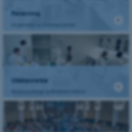
Forskning
Gruppeledere og forskningsområder
Uddannelse
Molekylærbiologi og Molekylær medicin