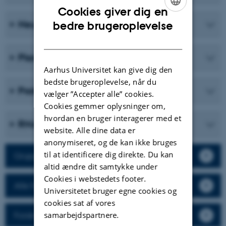
Cookies giver dig en
ENGLISH
Neurobiologi
bedre brugeroplevelse
DANISH
Plantemolekylærbiologi
Aarhus Universitet kan give dig den
bedste brugeroplevelse, når du
Proteinvidenskab
vælger ”Accepter alle” cookies.
Cookies gemmer oplysninger om,
hvordan en bruger interagerer med et
RNA-biologi og -innovation
website. Alle dine data er
anonymiseret, og de kan ikke bruges
til at identificere dig direkte. Du kan
Gruppeledere
altid ændre dit samtykke under
Cookies i webstedets footer.
Alle forskere
Universitetet bruger egne cookies og
cookies sat af vores
samarbejdspartnere.
Forskningscentre