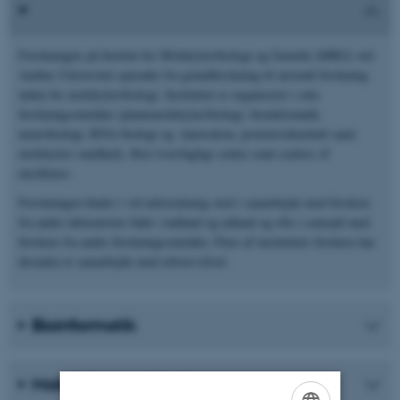
Forskningen på Institut for Molekylærbiologi og Genetik (MBG) ved
Aarhus Universitet spænder fra grundforskning til anvendt forskning
inden for molekylærbiologi. Instituttet er organiseret i seks
forskningsområder (plantemolekylærbiologi, bioinformatik,
neurobiologi, RNA-biologi og -innovation, proteinvidenskab samt
molekylær sundhed), flere tværfaglige centre samt centres of
excellence.
Forskningen finder i vid udstrækning sted i samarbejde med forskere
fra andre laboratorier både i indland og udland og ofte i samspil med
forskere fra andre forskningsområder. Flere af instituttets forskere har
desuden et samarbejde med erhvervslivet.
Bioinformatik
Molekylær sundhed