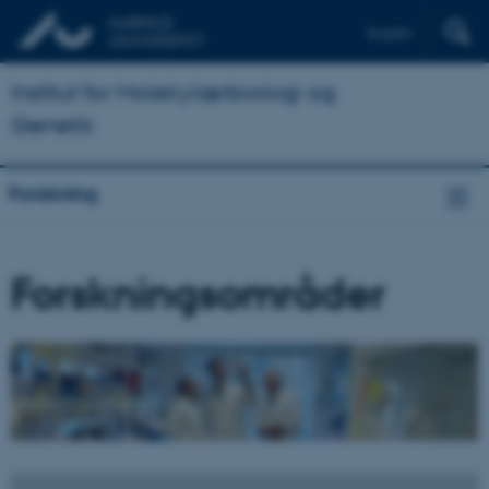
English
Institut for Molekylærbiologi og
Genetik
Forskning
Forskningsområder