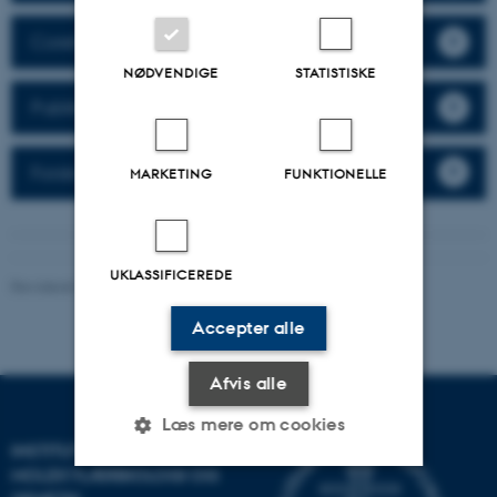
Corefaciliteter
NØDVENDIGE
STATISTISKE
Publikationer
Forskningsformidling
MARKETING
FUNKTIONELLE
UKLASSIFICEREDE
Revideret 17.04.2026
-
Helene Eriksen
Accepter alle
Afvis alle
Læs mere om cookies
INSTITUT FOR
MOLEKYLÆRBIOLOGI OG