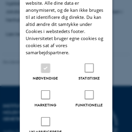
website. Alle dine data er
ligeledes anden gang, at Janus Asbjørn Schatz-
anonymiseret, og de kan ikke bruges
Jakobsen tildeles prisen, idet de begge modtog prisen i
til at identificere dig direkte. Du kan
henholdsvis 2011 og 2012.
altid ændre dit samtykke under
Cookies i webstedets footer.
Læs begrundelserne for tildeling af prisen.
Universitetet bruger egne cookies og
cookies sat af vores
samarbejdspartnere.
Revideret 09.12.2025
-
Helene Eriksen
NØDVENDIGE
STATISTISKE
MARKETING
FUNKTIONELLE
INSTITUT FOR
MOLEKYLÆRBIOLOGI OG
GENETIK
Aarhus Universitet
UKLASSIFICEREDE