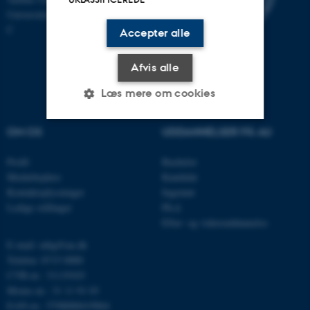
Universitetsbyen 81, 8000 Aarhus
C
Accepter alle
Afvis alle
Læs mere om cookies
OM OS
UDDANNELSER PÅ AU
Nødvendige
Statistiske
Marketing
Profil
Bachelor
Funktionelle
Uklassificerede
Medarbejdere
Kandidat
Kontaktoplysninger
Ingeniør
Ledige stillinger
Ph.d.
Efter- og videreuddannelse
Nødvendige cookies hjælper
E-mail: mbg@au.dk
med at gøre hjemmesiden
Telefon: 8715 0000
brugbar ved at aktivere nogle
CVR-nr.: 31119103
grundlæggende funktioner
Moms-nr.: 31 11 91 03
som navigation mm.
EAN-nr.: 5798000419964