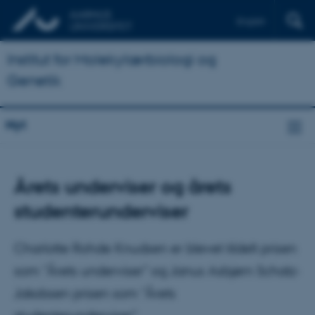
English
Institut for Molekylærbiologi og
Genetik
Nyt
Årets underviser og årets
studenterunderviser
Charlotte Rohde Knudsen er blevet tildelt prisen
som "Årets underviser" og Janus Asbjørn Schatz-
Jakobsen prisen som "Årets