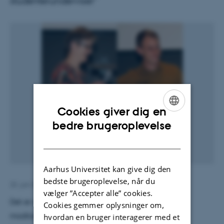
studenterunderviser"
Cookies giver dig en
ENGLISH
bedre brugeroplevelse
DANISH
Aarhus Universitet kan give dig den
bedste brugeroplevelse, når du
25. juni 2013
af
Lisbeth Heilesen
vælger ”Accepter alle” cookies.
Det er anden gang, at Charlotte Rohde Knudsen
Cookies gemmer oplysninger om,
modtager prisen som årets underviser, og det er
hvordan en bruger interagerer med et