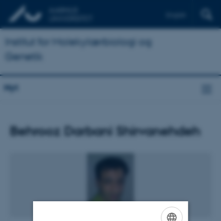
English
Institut for Molekylærbiologi og
Genetik
Nyt
Behrooz Darbani Shirvanehdeh