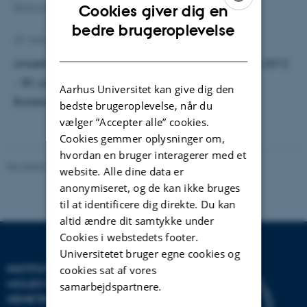
Cookies giver dig en
Behrooz Darbani Shirvanehdeh
ENGLISH
bedre brugeroplevelse
29. marts 2012
af
Lisbeth Heilesen
DANISH
ansættes som videnskabelig assistent fra 10. marts 2012
- 30. juni 2012 ved sektion for Afgrødegenetik og
Aarhus Universitet kan give dig den
Bioteknologi, Flakkebjerg.
bedste brugeroplevelse, når du
vælger ”Accepter alle” cookies.
Cookies gemmer oplysninger om,
hvordan en bruger interagerer med et
Revideret 09.12.2025
-
Helene Eriksen
website. Alle dine data er
anonymiseret, og de kan ikke bruges
til at identificere dig direkte. Du kan
altid ændre dit samtykke under
Cookies i webstedets footer.
Universitetet bruger egne cookies og
INSTITUT FOR
cookies sat af vores
MOLEKYLÆRBIOLOGI OG
samarbejdspartnere.
GENETIK