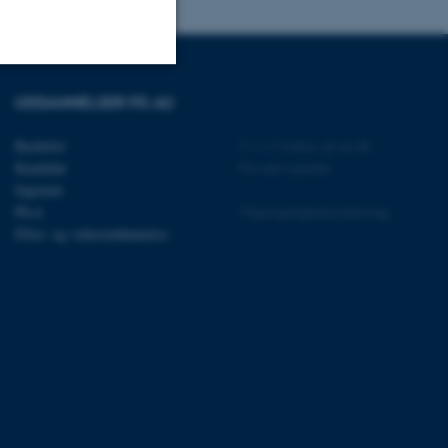
UDDANNELSER PÅ AU
Uklassificerede
Bachelor
©
—
Cookies på au.dk
Kandidat
Privatlivspolitik
ere nogle
Ingeniør
Ph.d.
Tilgængelighedserklæring
rer uden disse
Efter- og videreuddannelse
 vores CMS-udbyder,
identificere en backend-
bruger er logget ind i
rbundet med Typo3-
emet. Det bruges generelt