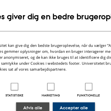
s giver dig en bedre brugerop
lysninger om arrangementet
UNKT
dag 13. maj 2026,
kl. 14:00 - 14:45
j til kalender
itet kan give dig den bedste brugeroplevelse, når du vælger ”A
es gemmer oplysninger om, hvordan en bruger interagerer med
-816 (Faculty Club)
er anonymiseret, og de kan ikke bruges til at identificere dig d
t samtykke under Cookies i webstedets footer. Universitetet br
kies sat af vores samarbejdspartnere.
STATISTISKE
MARKETING
FUNKTIONELLE
.2025
-
Helene Eriksen
Afvis alle
Accepter alle