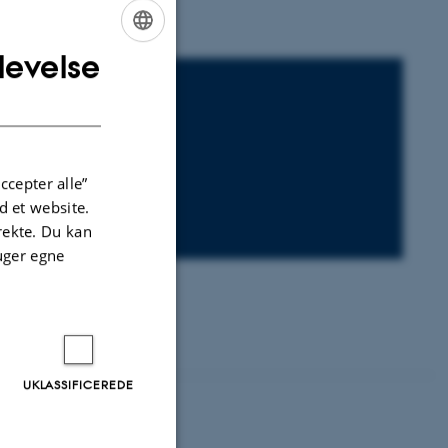
levelse
ENGLISH
DANISH
ccepter alle”
 et website.
irekte. Du kan
uger egne
UKLASSIFICEREDE