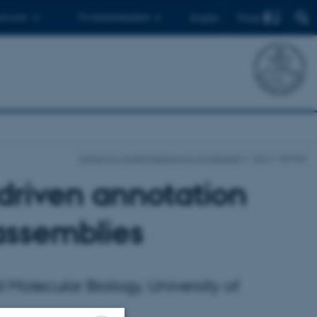
Find
 ph.d.er
Til medarbejdere
English
Institut for Molekylærbiologi og Genetik
Nyt
Nyhed
driven annotation
assemblies
Molecular Biology, University of