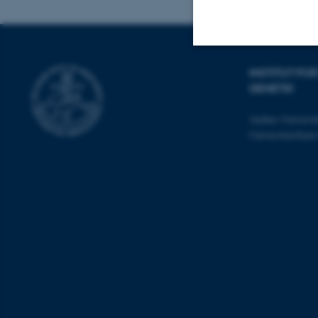
INSTITUT F
Nødvendige
GENETIK
Aarhus Universit
Nødvendige cooki
Universitetsbye
grundlæggende fu
cookies.
Navn
be_typo_user
fe_typo_user