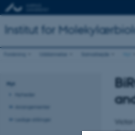
Institut for Molekylærbio
Forskning
Uddannelse
Samarbejde
Nyt
BiR
Nyt
and
Nyheder
Arrangementer
Ledige stillinger
Victor
Ovied