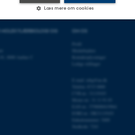
Læs mere om cookies
OR MOLEKYLÆRBIOLOGI OG
OM OS
Statistiske
Marketing
Funktionelle
Profil
et
Medarbejdere
es hjælper med at gøre hjemmesiden brugbar ved at aktiv
n 81, 8000 Aarhus C
Kontaktoplysninger
Ledige stillinger
nktioner som navigation mm. Hjemmesiden kan ikke funge
E-mail: mbg@au.dk
Telefon: 8715 0000
CVR-nr.: 31119103
Udbyder / Domæne
Udløb
Beskrivelse
Moms-nr.: 31 11 91 03
30
Denne cookie sættes af
TYPO3 Association
EAN-nr.: 5798000419964
minutter
TYPO3, og bruges til at 
.au.dk
EORI-nr.: DK31119103
session, når en backend-
TYPO3 eller Frontend.
Enhedsnummer: 5400
Stedkode: 7241
30
Dette cookienavn er fo
Typo3 Association
minutter
webindholdsstyringssyst
.au.dk