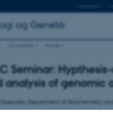
Til studerende
Til
logi og Genetik
Om instituttet
Kontakt
C Seminar: Hypthesis-
 analysis of genomic 
 Quesada, Department of Biochemistry and 
o