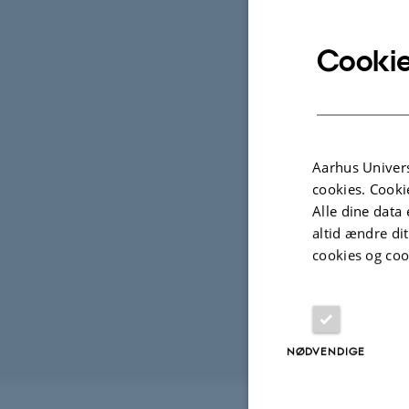
Cookie
Op
TIDSP
Ons
Tilfø
Aarhus Univers
STED
cookies. Cooki
1870
Alle dine data 
altid ændre di
cookies og coo
NØDVENDIGE
Revideret 09.12