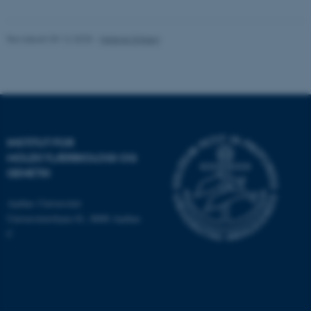
Navn
Udbyder / Domæne
Revideret 09.12.2025
-
Helene Eriksen
be_typo_user
TYPO3 Association
.au.dk
fe_typo_user
Typo3 Association
.au.dk
INSTITUT FOR
MOLEKYLÆRBIOLOGI OG
GENETIK
Aarhus Universitet
Universitetsbyen 81, 8000 Aarhus
C
ASP.NET_SessionId
Microsoft Corporation