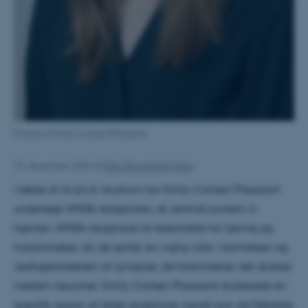
Picture of Emily Carlsen Pheasant
10. december 2024
af
Ellen Bernadette Noer
I løbes af sit ph.d.-studium har Emily Carlsen Pheasant
undersøgt NMDA-receptoren, et centralt protein in
hjernen. NMDA-receptorer er essentielle for læring og
hukommelse, da de spiller en vigtig rolle i dannelsen og
vedligeholdelsen af synapser, de forbindelser der skabes
mellem neuroner. Emily Carlsen Pheasant studerede en
specifik region af disse receptorer, kendt som de fleksible