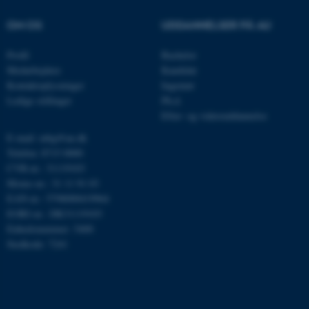
.au.dk
OM OS
UDDANNELSER PÅ AU
Profil
Bachelor
Medarbejdere
Kandidat
JSESSIONID
Oracle Corporation
Kontaktoplysninger
Ingeniør
.au.dk
Ledige stillinger
Ph.d.
Efter- og videreuddannelse
E-mail: mbg@au.dk
AWSALBTGCORS
Amazon Web Services, Inc.
Telefon: 8715 0000
airtable.com
CVR-nr.: 31119103
Moms-nr.: 31 11 91 03
EAN-nr.: 5798000419964
EORI-nr.: DK31119103
CFTOKEN
Adobe Inc.
Enhedsnummer: 5400
eddiprod.au.dk
Stedkode: 7241