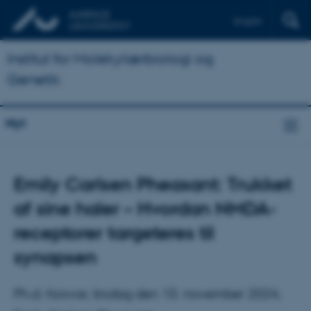
English
Institut for Molekylærbiologi og
Genetik
Nyt
Emily Carlsen Pheasant: Trukket
af sine haler – Hvordan NMDA-
receptorer targeteres til
synapsen
Ph.d.-forsvar, tirsdag den 10. november 2024,