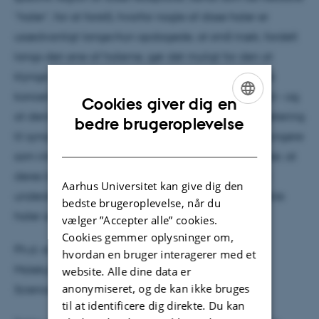
“haler”, for at forstå, hvorfor nogle af disse haler er
usædvanligt lange.Hun opdagede, at små træk, fordelt
langs den ene af halerne, gør det muligt for den at
klynge sig sammen med andre proteiner og danne
koncentrerede “dråber” – ligesom oliedråber i vand – og
Cookies giver dig en
at denne process påvirker, NMDA-receptorens targetering
ENGLISH
bedre brugeroplevelse
til synapsen. Selvom halerne også er kendt for at fungere
DANISH
som interaktionsknudepunkter, viser disse nye studier, at
deres længde har en funktionel betydning, hvilket
Aarhus Universitet kan give dig den
understreger vigtigheden af at studere disse fleksible
bedste brugeroplevelse, når du
haler som helhed.
vælger ”Accepter alle” cookies.
Cookies gemmer oplysninger om,
Ph.d.-studiet er gennemført ved Institut for
hvordan en bruger interagerer med et
Molekylærbiologi og Genetik, Faculty of Natural
website. Alle dine data er
anonymiseret, og de kan ikke bruges
Sciences, Aarhus Universitet.
til at identificere dig direkte. Du kan