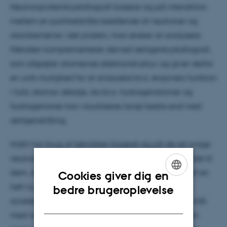
Neutronproteinkrystallografi baserer sig på interaktion
mellem en partikelstråle bestående af neutroner og
atomkernerne i det protein, man ønsker at analysere.
Metoden komplementerer derved røntgenkrystallografi,
som afspejler atomernes elektronstruktur, og giver derfor
en unik mulighed for at analysere bl.a. enzymers funktion
i fuld, atomar detalje, da bl.a. hydrogenatomer og
hydrogenioner kan visualiseres langt bedre end med
røntgenstråling.
Hidtil har brug af teknikken baseret sig på de ret svage
neutronstråler, der opstår i en fissionsreaktor svarende til
dem, der findes i atomkraftværker. Men ved brug af en
Cookies giver dig en
ENGLISH
helt ny teknik, kaldet "spallation", hvor protoner
bedre brugeroplevelse
accelereres i en partikelaccelerator og rammer et mål
DANISH
med nær lysets hastighed, er det muligt at skabe en