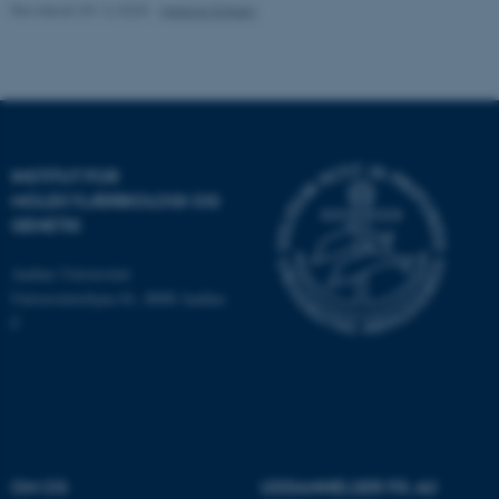
Revideret 09.12.2025
-
Helene Eriksen
INSTITUT FOR
MOLEKYLÆRBIOLOGI OG
ASP.NET_SessionId
Microsoft Corporation
GENETIK
.au.dk
Aarhus Universitet
Universitetsbyen 81, 8000 Aarhus
C
JSESSIONID
Oracle Corporation
.au.dk
AWSALBTGCORS
Amazon Web Services, Inc.
airtable.com
OM OS
UDDANNELSER PÅ AU