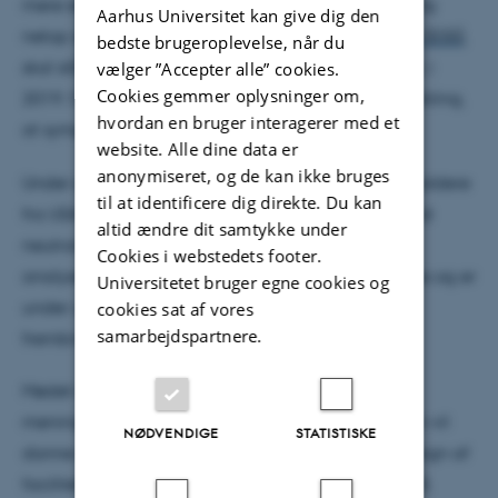
mere end tusinde gange så kraftig neutronkilde. Og
Aarhus Universitet kan give dig den
netop sådan en kilde,
European Spallation Source (ESS)
,
bedste brugeroplevelse, når du
skal stå færdig på den anden side Øresund i Lund, i
vælger ”Accepter alle” cookies.
Cookies gemmer oplysninger om,
2019. Og det var med udgangspunkt i denne udvikling,
hvordan en bruger interagerer med et
at symposiet i Aarhus blev arrangeret.
website. Alle dine data er
anonymiseret, og de kan ikke bruges
Under symposiet viste de 12 inviterede foredragsholdere
til at identificere dig direkte. Du kan
fra USA, Frankrig, Japan, Sverige og Danmark, hvad
altid ændre dit samtykke under
neutronproteinkrystallografi kan bruges til, hvilke
Cookies i webstedets footer.
analysemetoder og apparaturer, der kan anvendes og er
Universitetet bruger egne cookies og
under udvikling, og hvilke resultater, der kan
cookies sat af vores
samarbejdspartnere.
frembringes.
Mødet afsluttedes med drøftelser og
meningsafstemninger og vil føre til en rapport, som vil
NØDVENDIGE
STATISTISKE
danne et vigtigt grundlag for planlægning og design af
faciliteterne for neutronproteinkrystallografi på ESS.