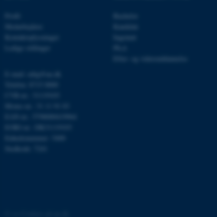
Profil
Bachelor
Medarbejdere
Kandidat
CFTOKEN
Kontaktoplysninger
Ingeniør
Adobe Inc.
eddiprod.au.dk
Ledige stillinger
Ph.d.
Efter- og videreuddannelse
E-mail: mbg@au.dk
Telefon: 8715 0000
CVR-nr.: 31119103
Moms-nr.: 31 11 91 03
EAN-nr.: 5798000419964
EORI-nr.: DK31119103
Enhedsnummer: 5400
OptanonConsent
OneTrust LLC
.pure.au.dk
Stedkode: 7241
©
—
Cookies på au.dk