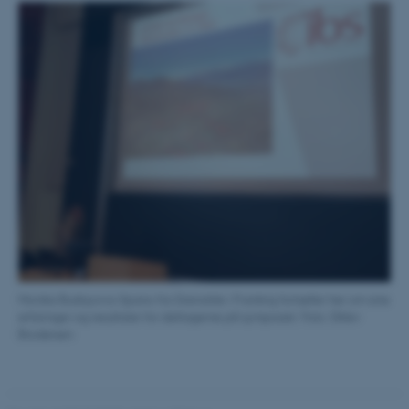
Nødvendige cookies hjælper
med at gøre hjemmesiden
brugbar ved at aktivere nogle
grundlæggende funktioner
som navigation mm.
Hjemmesiden kan ikke
fungerer uden disse cookies.
Navn
Udbyder / Domæne
be_typo_user
TYPO3 Association
.au.dk
Monika Budayova-Spano fra Grenoble i Frankrig fortæller her om sine
erfaringer og resultater for deltagerne på symposiet. Foto: Ditlev
fe_typo_user
Typo3 Association
Brodersen
.au.dk