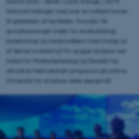
Source (ESS) – åbner i Lund, Sverige, i 2019.
Danmark bidrager med over en milliard kroner
til opførelsen af faciliteten. Hvordan får
grundforskningen inden for strukturbiologi,
bioteknologi og medicinalkemi mest muligt ud
af denne investering? En gruppe forskere ved
Institut for Molekylærbiologi og Genetik har
afholdt et internationalt symposium på Aarhus
Universitet for at belyse dette spørgsmål.