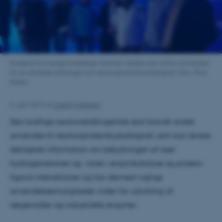
Forskere fra mange forskellige nationer mødtes på Aarhus Universitet
for at udveksle erfaringer om neutronproteinkrystallografi. Foto: Poul
Nissen
5. april 2013
af
Lisbeth Heilesen
Den kraftige neutronstrålingskilde skal blandt andet
anvendes til neutronproteinkrystallografi, som kan levere
detaljeret information om betydningen af især
hydrogenatomer og -ioner i enzymkatalyse og protein-
ligand interaktioner og har dermed vigtige
anvendelsesmuligheder inden for udvikling af
lægemidler og industrielle enzymer.