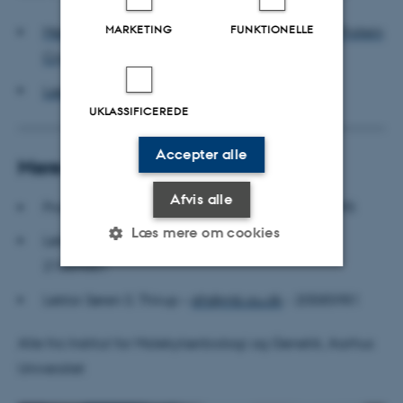
MARKETING
FUNKTIONELLE
Mere information om symposiet ” ESS Neutron Protein
Crystallography 2013
”
Læs mere om neutron krystallografi
UKLASSIFICEREDE
Accepter alle
Mere information
Afvis alle
Professor Poul Nissen –
pn@mb.au.dk
- 28992295
Læs mere om cookies
Lektor Ditlev E. Brodersen –
deb@mb.au.dk
-
21669001
Lektor Søren S. Thirup –
sth@mb.au.dk
- 20585981
Nødvendige
Statistiske
Marketing
Funktionelle
Uklassificerede
Alle fra Institut for Molekylærbiologi og Genetik, Aarhus
Universitet