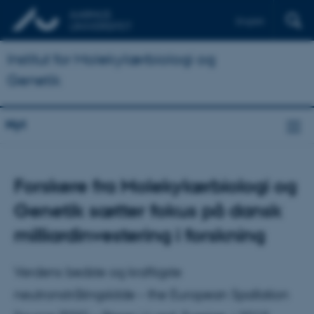
English
Institut for Molekylærbiologi og
Genetik
Nyt
Forskere fra Molekylærbiologi og
Genetik sætter fokus på dansk
milliardinvestering i forskning
Verdens bedste og kraftigste
neutronstrålingskilde – the European Spallation