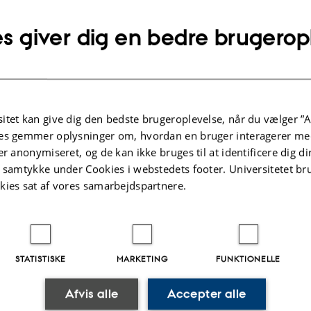
s giver dig en bedre brugerop
lysninger om arrangementet
UNKT
sdag 19. marts 2026,
kl. 11:30 - 13:30
j til kalender
Hjemmeside
itet kan give dig den bedste brugeroplevelse, når du vælger ”A
6-222
es gemmer oplysninger om, hvordan en bruger interagerer med
er anonymiseret, og de kan ikke bruges til at identificere dig d
t samtykke under Cookies i webstedets footer. Universitetet br
kies sat af vores samarbejdspartnere.
STATISTISKE
MARKETING
FUNKTIONELLE
.2025
-
Helene Eriksen
Afvis alle
Accepter alle