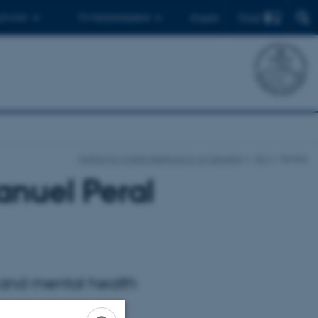
Find
 ph.d.er
Til medarbejdere
English
Institut for Molekylærbiologi og Genetik
Nyt
Nyhed
anuel Peral
 and mental health