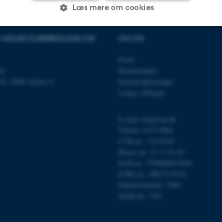
Læs mere om cookies
OR MOLEKYLÆRBIOLOGI OG
OM OS
Statistiske
Marketing
Funktionelle
Profil
et
Medarbejdere
n 81, 8000 Aarhus C
Kontaktoplysninger
es hjælper med at gøre hjemmesiden brugbar ved at aktiv
Ledige stillinger
nktioner som navigation mm. Hjemmesiden kan ikke funge
E-mail: mbg@au.dk
Telefon: 8715 0000
CVR-nr.: 31119103
Moms-nr.: 31 11 91 03
Udbyder / Domæne
Udløb
Beskrivelse
EAN-nr.: 5798000419964
30
Denne cookie sættes af
TYPO3 Association
EORI-nr.: DK31119103
minutter
TYPO3, og bruges til at 
.au.dk
session, når en backend-
Enhedsnummer: 5400
TYPO3 eller Frontend.
Stedkode: 7241
30
Dette cookienavn er fo
Typo3 Association
minutter
webindholdsstyringssyst
.au.dk
som en brugersessionside