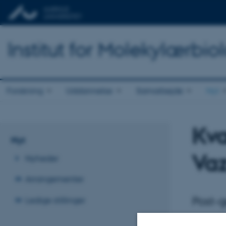
Institut for Molekylærbio
Forskning
Uddannelse
Samarbejde
Nyt
Kva
Nyt
Va
Nyheder
Arrangementer
Post-g
Ledige stillinger