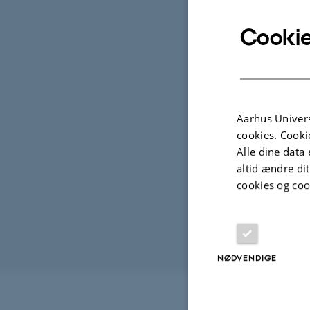
Cookie
Op
TIDSP
Tor
Tilfø
STED
Aarhus Univers
126
cookies. Cooki
Alle dine data 
altid ændre di
cookies og coo
NØDVENDIGE
Revideret 09.12