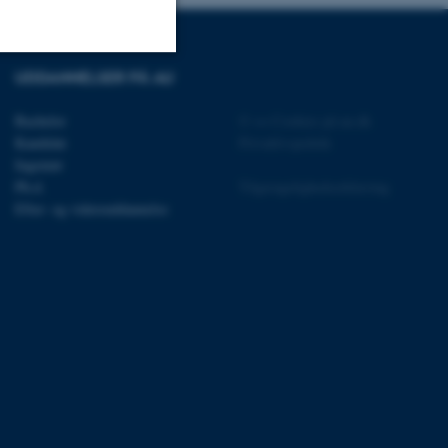
UDDANNELSER PÅ AU
Uklassificerede
Bachelor
©
—
Cookies på au.dk
Kandidat
Privatlivspolitik
Ingeniør
ere nogle
Ph.d.
Tilgængelighedserklæring
rer uden disse
Efter- og videreuddannelse
 vores CMS-udbyder,
identificere en backend-
bruger er logget ind i
rbundet med Typo3-
emet. Det bruges generelt
ntifikator for at gøre det