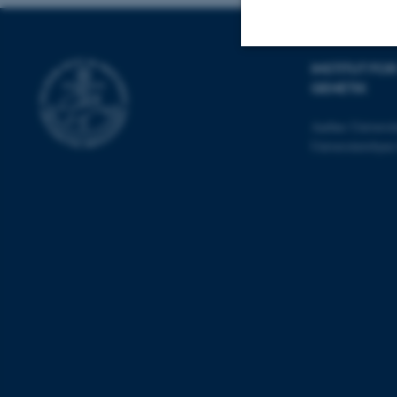
INSTITUT F
Nødvendige
GENETIK
Aarhus Universit
Universitetsbye
Nødvendige cooki
grundlæggende fu
cookies.
Navn
be_typo_user
fe_typo_user