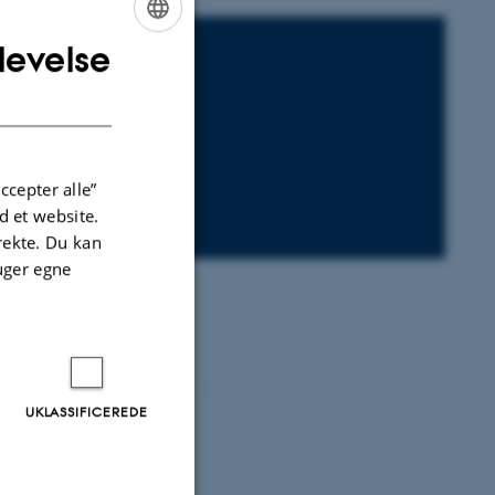
levelse
ENGLISH
DANISH
ccepter alle”
 et website.
irekte. Du kan
uger egne
UKLASSIFICEREDE