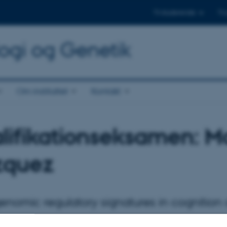
Til studerende
Til
logi og Genetik
Om instituttet
Kontakt
lifikationseksamen: M
zquez
enomic regulatory signatures in cognition