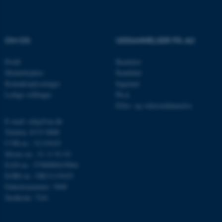
ASP.NET_SessionId
Microsoft Corporation
.au.dk
OM OS
UDDANNELSER PÅ AU
Profil
Bachelor
JSESSIONID
Oracle Corporation
Medarbejdere
Kandidat
.au.dk
Kontaktoplysninger
Ingeniør
Ledige stillinger
Ph.d.
Efter- og videreuddannelse
ARRAffinity
Microsoft Corporation
E-mail: mbg@au.dk
.mitstudie.au.dk
Telefon: 8715 0000
CVR-nr.: 31119103
Moms-nr.: 31 11 91 03
EAN-nr.: 5798000419964
esctx
Microsoft Corporation
EORI-nr.: DK31119103
.login.microsoftonline.com
Enhedsnummer: 5400
Stedkode: 7241
fpc
Microsoft Corporation
login.microsoftonline.com