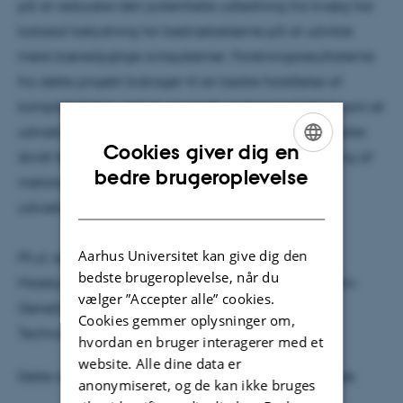
på at reducere den potentielle udledning fra kvæg har
kolossal betydning for bestræbelserne på at udvikle
mere bæredygtige avlssystemer. Forskningsresultaterne
fra dette projekt bidrager til en bedre forståelse af
kompleksiteten ved at anvende metanproduktion som et
udvælgelsestræk og repræsenterer dermed det første
Cookies giver dig en
skridt før eventuelle overvejelser om implementering af
ENGLISH
bedre brugeroplevelse
metanproduktion som en del af de globale
DANISH
udvælgelsesparametre og avlsmål.
Aarhus Universitet kan give dig den
Ph.d.-studiet blev gennemført på Institut for
bedste brugeroplevelse, når du
Molekylærbiologi og Genetik – Center for Kvantitativ
vælger ”Accepter alle” cookies.
Genetik og Genomforskning (QGG), Science and
Cookies gemmer oplysninger om,
Technology, Foulum, Aarhus Universitet.
hvordan en bruger interagerer med et
website. Alle dine data er
Dette resumé er udarbejdet af den ph.d.-studerende.
anonymiseret, og de kan ikke bruges