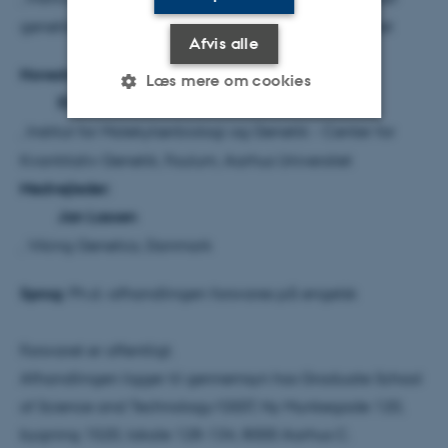
genetik og systembiologi, Foulum, Aarhus Universitet
Afvis alle
Hovedvejleder:
Læs mere om cookies
Elise Norberg
, Institut for Molekylærbiologi og Genetik - Center for
Nødvendige
Statistiske
Marketing
Kvantitativ Genetik, Foulum, Aarhus Universitet
Medvejleder:
Funktionelle
Uklassificerede
Jan Lassen
, Viking Genetics, Danmark
Nødvendige cookies hjælper
Sprog:
Ph.d.-afhandlingen forsvares på engelsk
med at gøre hjemmesiden
brugbar ved at aktivere nogle
grundlæggende funktioner
Forsvaret er offentligt.
som navigation mm.
Afhandlingen ligger til gennemsyn hos Graduate School
Hjemmesiden kan ikke
of Science and Technology/GSST, Ny Munkegade 120,
fungerer uden disse cookies.
bygning 1520, lokale 128-134, 8000 Aarhus C.