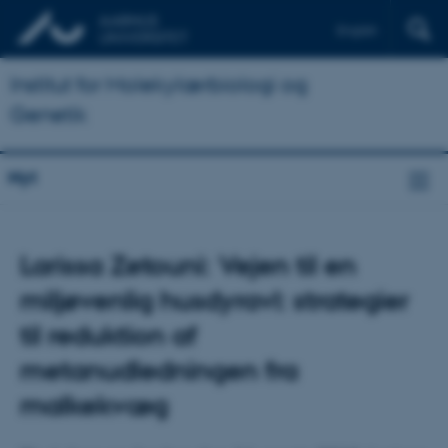
English
Institut for Molekylærbiologi og
Genetik
Nyt
Larissa Zetouni: Vejen til en
miljøvenlig husdyravl: strategier
til reduktion af
metanudledningen fra
malkekvæg