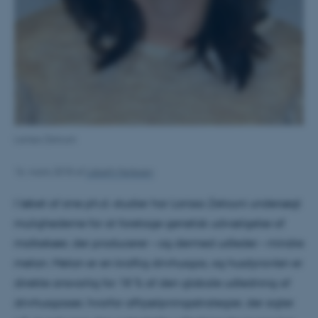
Larissa Zetouni
16. marts 2018
af
Lisbeth Heilesen
I løbet af sine ph.d.-studier har Larissa Zetouni undersøgt
mulighederne for at foretage genetisk udvælgelse af
malkekøer, der producerer – og dermed udleder – mindre
metan. Metan er en kraftig drivhusgas, og husdyravlen er
direkte ansvarlig for 18 % af den globale udledning af
drivhusgasser, hvorfor afhjælpningsstrategier, der sigter