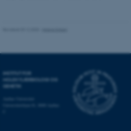
Navn
Udbyder / Domæne
be_typo_user
TYPO3 Association
Revideret 09.12.2025
-
Helene Eriksen
.au.dk
fe_typo_user
Typo3 Association
.au.dk
INSTITUT FOR
MOLEKYLÆRBIOLOGI OG
GENETIK
Aarhus Universitet
Universitetsbyen 81, 8000 Aarhus
C