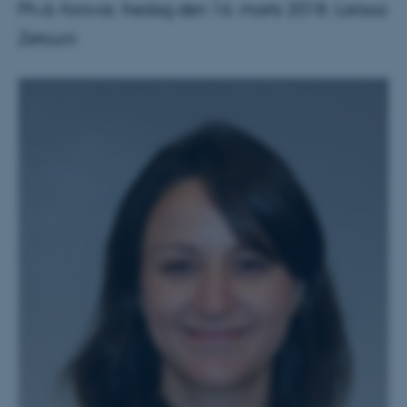
Ph.d.-forsvar, fredag den 16. marts 2018. Larissa
Zetouni