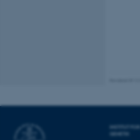
Navn
be_typo_user
fe_typo_user
Revideret 09.12
ASP.NET_SessionId
JSESSIONID
INSTITUT F
AWSALBTGCORS
GENETIK