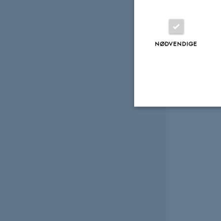
NØDVENDIGE
Nødvendige
Nødvendige cooki
grundlæggende fu
cookies.