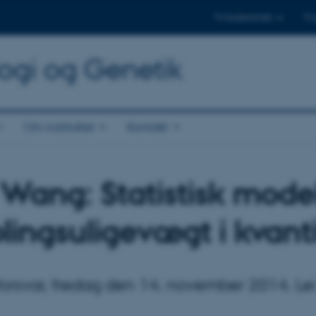
Til studerende
Til
logi og Genetik
Om instituttet
Kontakt
 Wang: Statistisk mode
lingsuligevægt i kvant
forsvar, fredag den 14. november 2014. Le