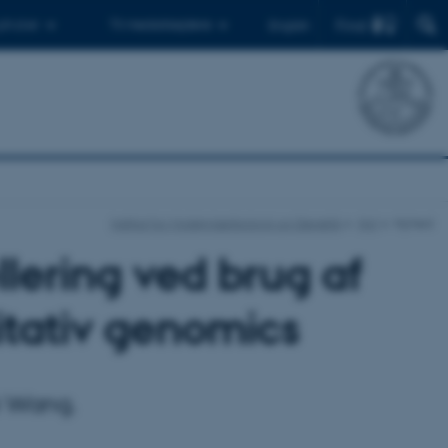
Find
 ph.d.er
Til medarbejdere
English
Institut for Molekylærbiologi og Genetik
Nyt
Nyhed
llering ved brug af
itativ genomics
i Wang.