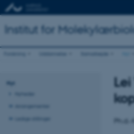
Institut for Molekylærbio
Forskning
Uddannelse
Samarbejde
Nyt
Lei
Nyt
kop
Nyheder
Arrangementer
Ledige stillinger
Ph.d.-