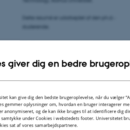
Technology, Aarhus Universitet.
Dette resumé er udarbejdet af den ph.d.-
studerende.
Tid:
Fredag den 14. november 2014 kl. 12:00.
Sted:
Auditoriet, AU Foulum, Blichers Allé 20,
s giver dig en bedre brugerop
8830 Tjele
Afhandlingens titel:
Udnyttelse af
koplingsuligevægt i statistiske modelering i kva
Kontaktinfo:
itet kan give dig den bedste brugeroplevelse, når du vælger ”A
Lei Wang, e-mail:
lei.wang@agrsci.dk
, tlf.: 71
es gemmer oplysninger om, hvordan en bruger interagerer med
Bedømmelsesudvalg:
er anonymiseret, og de kan ikke bruges til at identificere dig d
Professorial Fellow in Animal Genetics Mike Go
t samtykke under Cookies i webstedets footer. Universitetet br
kies sat af vores samarbejdspartnere.
Resources, University of Melbourne, Australien