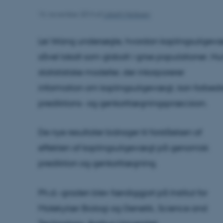
14. november 2014
af
Lisbeth Heilesen
Lei Wang undersøgte, hvordan koplingsuligev
såvel lokalt som globalt i grise populationer. 
statististiske modeller, der inkorporerer
information om koplingsuligevægt, kan forbedr
prediktions- og genkortlægningspræcision.
De nye resultater bidrager til forståelsen af
effekten af koplingsuligevægt på genomisk
prediktion og genkortlægning.
Ph.d.-graden blev færdiggjort på Institut for
Molekylær Biologi og Genetik, Science and