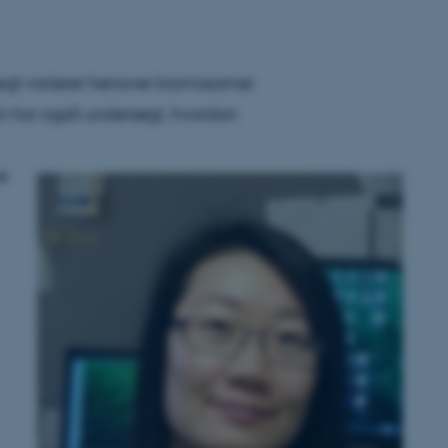
ægt varierer henover kromosomer
Hun har også undersøgt, hvordan
e