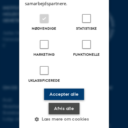
samarbejdspartnere.
INSTITUT FOR
MOLEKYLÆRBIOLOGI OG
GENETIK
NØDVENDIGE
STATISTISKE
Aarhus Universitet
Universitetsbyen 81, 8000 Aarhus
C
MARKETING
FUNKTIONELLE
UKLASSIFICEREDE
OM OS
UDDANNELSER PÅ AU
Accepter alle
Profil
Bachelor
Medarbejdere
Kandidat
Afvis alle
Kontaktoplysninger
Ingeniør
Ledige stillinger
Ph.d.
Læs mere om cookies
Efter- og videreuddannelse