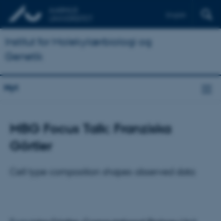
English
Institut for Molekylærbiologi og
Genetik
Nyt
MBG Focus Talk: Franziska
Görtler
Cell type composition shapes observed data