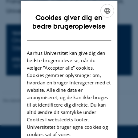
Franziska Görtler, Computational Biology Unit,
University of Bergen, Norway
Cookies giver dig en
ENGLISH
bedre brugeroplevelse
Oplysninger om arrangementet
TIDSPUNKT
DANISH
Onsdag 8. juli 2026,
kl. 09:15 - 10:00
Tilføj til kalender
Aarhus Universitet kan give dig den
bedste brugeroplevelse, når du
STED
1870-716
vælger ”Accepter alle” cookies.
Cookies gemmer oplysninger om,
hvordan en bruger interagerer med et
website. Alle dine data er
anonymiseret, og de kan ikke bruges
Revideret 09.12.2025
-
Helene Eriksen
til at identificere dig direkte. Du kan
altid ændre dit samtykke under
Cookies i webstedets footer.
Universitetet bruger egne cookies og
cookies sat af vores