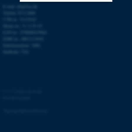
E-mail: mbg@au.dk
Telefon: 8715 0000
Nødvendige
Statistiske
Marketing
CVR-nr.: 31119103
Funktionelle
Uklassificerede
Moms-nr.: 31 11 91 03
EAN-nr.: 5798000419964
EORI-nr.: DK31119103
Enhedsnummer: 5400
Nødvendige cookies hjælper
Stedkode: 7241
med at gøre hjemmesiden
brugbar ved at aktivere nogle
grundlæggende funktioner
som navigation mm.
Hjemmesiden kan ikke
fungerer uden disse cookies.
©
—
Cookies på au.dk
Privatlivspolitik
Tilgængelighedserklæring
Navn
Udbyder / Domæne
be_typo_user
TYPO3 Association
.au.dk
78233 / i31