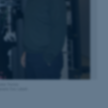
nstre: Thomas
netik. Foto: Lisbeth