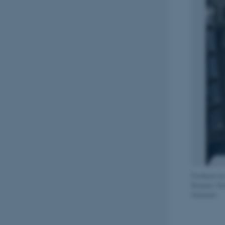
Forskere fr
Boesen, Gre
Heilesen