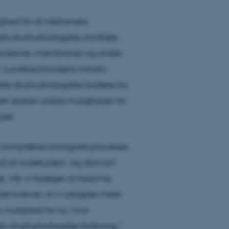
ghed for at intensivere
ste strukturbiologiske områder:
roteiner, membraner og andre
. Lundbeckfondens initiativ
e strukturbiologiske forskere fra
Det skaber unikke muligheder for
det.
s komplekse biologiske processer,
d på et molekylært- og atomart
 når vi forsøger at beskrive,
Det kræver, at vi arbejder mere
k mulighed for nu, hvor
 strukturbiologiske forskning,”