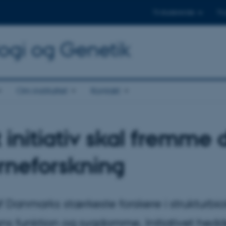
Til studerende
Til
logi og Genetik
Om instituttet
Kontakt
 initiativ skal fremme
rneforskning
 Danmarks stærkeste forskere i strukturbio
ns funktion og sygdomme. Initiativet hedd