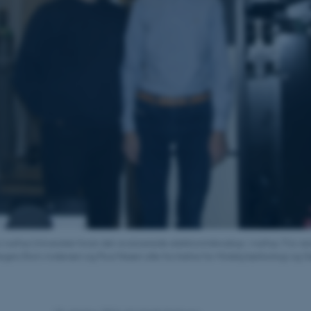
a Aarhus Universitet foran det avancerede elektronmikroskop i Aarhus. Fra ve
gers Rom Andersen og Poul Nissen alle fra Institut for Molekylærbiologi og Ge