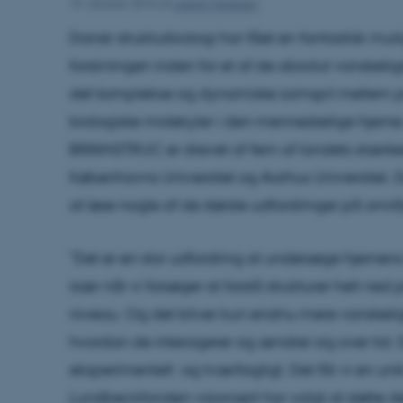
19. oktober 2016
af
Lisbeth Heilesen
Dansk strukturbiologi har fået en fantastisk muli
forskningen inden for et af de absolut vanskelig
det komplekse og dynamiske samspil mellem p
biologiske molekyler i den menneskelige hjerne
BRAINSTRUC er drevet af fem af landets stærkest
Københavns Universitet og Aarhus Universitet. 
at løse nogle af de største udfordringer på områ
”Det er en stor udfordring at undersøge hjernen
især når vi forsøger at forstå strukturer helt ne
niveau. Og det bliver kun endnu mere vanskeligt,
hvordan de interagerer og ændrer sig over tid. 
eksperimentelt og tværfagligt. Det får vi en uni
Lundbeckfonden visionært har valgt at støtte den