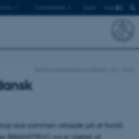
Find
 ph.d.er
Til medarbejdere
English
Institut for Molekylærbiologi og Genetik
Nyt
Nyhed
 dansk
logi skal sammen arbejde på at forstå
er BRAINSTRUC og er støttet af