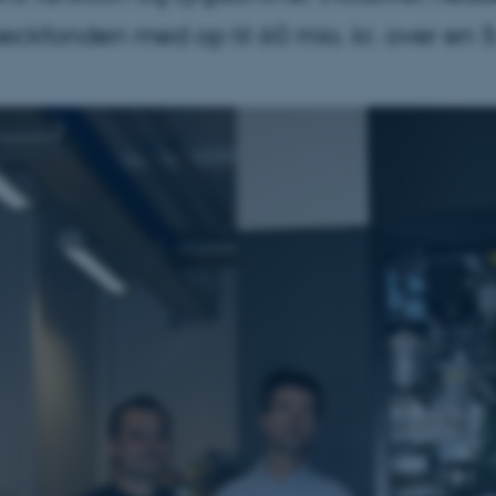
ckfonden med op til 60 mio. kr. over en 5