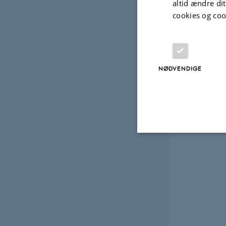
altid ændre di
cookies og coo
NØDVENDIGE
Nødvendige
Nødvendige cooki
grundlæggende fu
cookies.