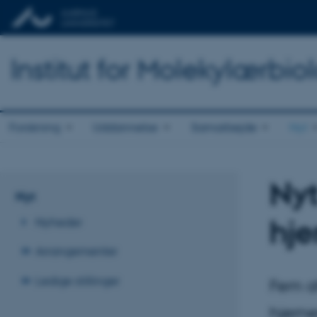
Institut for Molekylærbio
Forskning
Uddannelse
Samarbejde
Nyt
Nyt
Nyt
hje
Nyheder
Arrangementer
Ledige stillinger
Fem af
hjerne