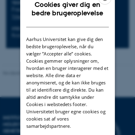
Oplysninger om arrangementet
Cookies giver dig en
TIDSPUNKT
Fredag 20. juni 2025,
kl. 13:00 - 15:00
ENGLISH
bedre brugeroplevelse
Tilføj til kalender
DANISH
STED
Hjemmeside
Bygning 1324, lokale 011
Aarhus Universitet kan give dig den
bedste brugeroplevelse, når du
vælger ”Accepter alle” cookies.
Cookies gemmer oplysninger om,
hvordan en bruger interagerer med et
Revideret 09.12.2025
-
Helene Eriksen
website. Alle dine data er
anonymiseret, og de kan ikke bruges
til at identificere dig direkte. Du kan
altid ændre dit samtykke under
Cookies i webstedets footer.
Universitetet bruger egne cookies og
INSTITUT FOR
cookies sat af vores
MOLEKYLÆRBIOLOGI OG
samarbejdspartnere.
GENETIK