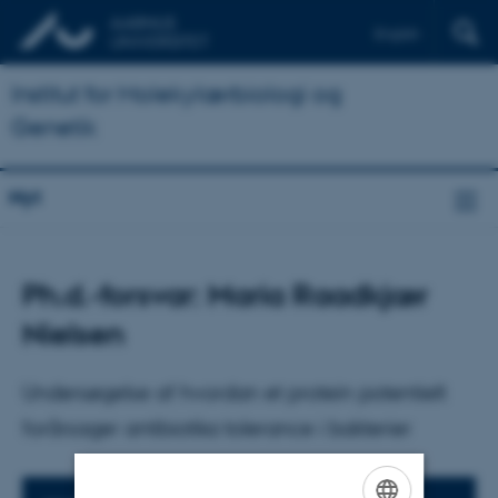
English
Institut for Molekylærbiologi og
Genetik
Nyt
Ph.d.-forsvar: Maria Raadkjær
Nielsen
Undersøgelse af hvordan et protein potentielt
forårsager antibiotika tolerance i bakterier