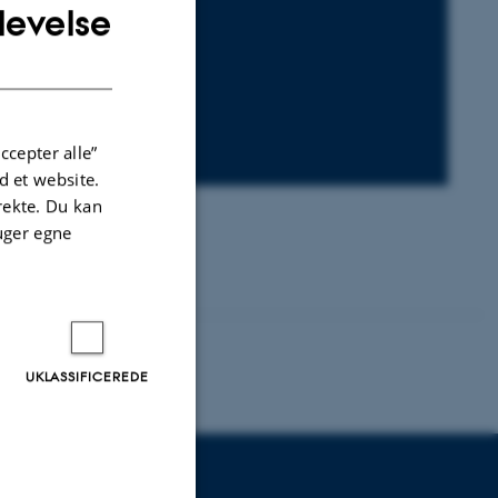
levelse
ENGLISH
0
DANISH
ccepter alle”
 et website.
irekte. Du kan
uger egne
UKLASSIFICEREDE