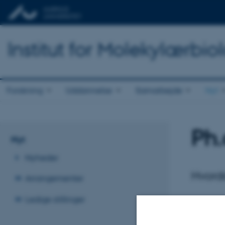
Institut for Molekylærbio
Forskning
Uddannelse
Samarbejde
Nyt
Ph.
Nyt
Nyheder
Hvorda
Arrangementer
Ledige stillinger