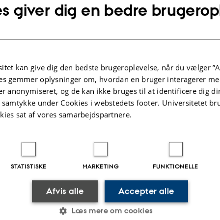
lysninger om arrangementet
UNKT
s giver dig en bedre brugerop
sdag 11. december 2025,
kl. 13:00 - 13:3
j til kalender
1-120
itet kan give dig den bedste brugeroplevelse, når du vælger ”A
es gemmer oplysninger om, hvordan en bruger interagerer med
er anonymiseret, og de kan ikke bruges til at identificere dig d
t samtykke under Cookies i webstedets footer. Universitetet br
kies sat af vores samarbejdspartnere.
.2025
-
Helene Eriksen
STATISTISKE
MARKETING
FUNKTIONELLE
Afvis alle
Accepter alle
Læs mere om cookies