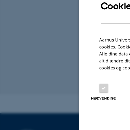
Op
TIDSP
Cookie
Tor
Tilfø
STED
187
Aarhus Univers
cookies. Cooki
Alle dine data 
altid ændre di
cookies og coo
Revideret 09.12
NØDVENDIGE