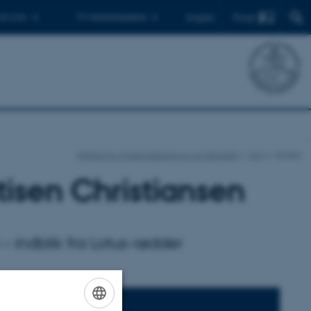
Find
 ph.d.er
Til medarbejdere
English
Institut for Molekylærbiologi og Genetik
Nyt
Nyhed
stisen Christiansen
– indblik fra Lotus-rødder