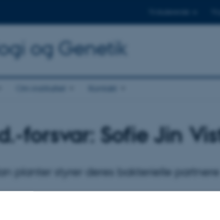
Til studerende
Til
logi og Genetik
Om instituttet
Kontakt
d.-forsvar: Sofie Jin Vi
n planter styrer deres bakterielle partnere 