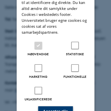
til at identificere dig direkte. Du kan
Dette resumé er udarbejdet af den ph.d.-studerende
altid ændre dit samtykke under
Cookies i webstedets footer.
Tid:
Torsdag d. 24. oktober 2024 kl. 13.00
Universitetet bruger egne cookies og
cookies sat af vores
Sted:
Bygning 1870, lokale 816 (Faculty club på 8. sal),
samarbejdspartnere.
Institut for Molekylærbiologi og Genetik, Universitetsbyen
83, Aarhus Universitet, 8000 Aarhus C.
NØDVENDIGE
STATISTISKE
Afhandlingens titel:
piRNA-mediated Regulation of
Transposons in the Developing Germline of
Drosophila
melanogaster
MARKETING
FUNKTIONELLE
Kontakt information:
Thomas Høgsbro Grønbæk, e-
mail:
thomasgrnbk@mbg.au.dk
,
UKLASSIFICEREDE
tel.: +45 28 59 05 23.