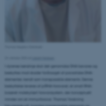
Thomas Høgsbro Grønbæk
24. oktober 2024
af
Lisbeth Heilesen
I dyrenes kønslinje skal det genomiske DNA bevares og
beskyttes mod skader forårsaget af parasitiske DNA-
elementer, kendt som transposable elements. Denne
beskyttelse leveres af piRNA-forsvaret, et small RNA-
baseret molekylært forsvarssystem, der konceptuelt
minder om et immunforsvar. Thomas' forskning
fokuserede på, hvordan transposable elements og