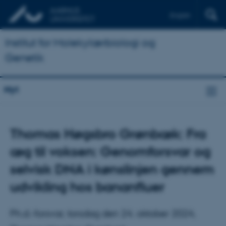
English
Institut for Molekylærbiologi og
Genetik
Nyt
Thomas Høgsbro Grønbæk: Fra
æg til voksen: Genomforsvar og
selvisk DNA i kønslinjen gennem
udvikling hos bananfluer
Ph.d.-forsvar, torsdag den 24. oktober 2024,