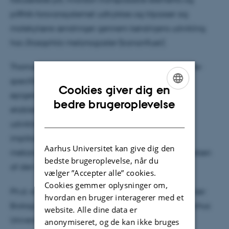
piRNA-forsvarssystemet udtrykkes og tilpasser sig
molekylære ændringer gennem kønslinjens udvikling
hos
Drosophila melanogaster
(bananfluer).
Thomas' resultater giver ny indsigt i udviklingsstadie-
specifik regulering af denne proces, og hvordan
Cookies giver dig en
epigenetisk nedlukning af transposable elements
ENGLISH
bedre brugeroplevelse
etableres og vedligeholdes gennem kønslinjens
DANISH
udvikling. Disse opdagelser kan have bredere
implikationer for forståelsen af de molekylære
Aarhus Universitet kan give dig den
mekanismer bag epigenetisk regulering og bevarelsen
bedste brugeroplevelse, når du
af den transkriptionelle identitet i kønslinjen.
vælger ”Accepter alle” cookies.
Cookies gemmer oplysninger om,
Ph.d.-studiet er gennemført ved Insititut for Molekylær
hvordan en bruger interagerer med et
Biologi og genetik , Faculty of Natural Sciences, Aarhus
website. Alle dine data er
University
anonymiseret, og de kan ikke bruges