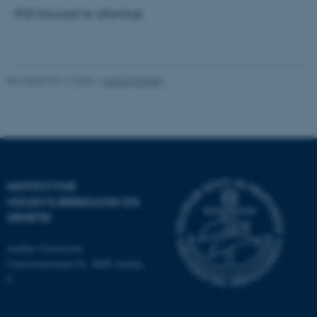
PhD forsvaret er offentligt.
Navn
Udbyder / Domæne
be_typo_user
TYPO3 Association
.au.dk
Revideret 09.12.2025
-
Helene Eriksen
fe_typo_user
Typo3 Association
.au.dk
INSTITUT FOR
MOLEKYLÆRBIOLOGI OG
GENETIK
Aarhus Universitet
Universitetsbyen 81, 8000 Aarhus
C