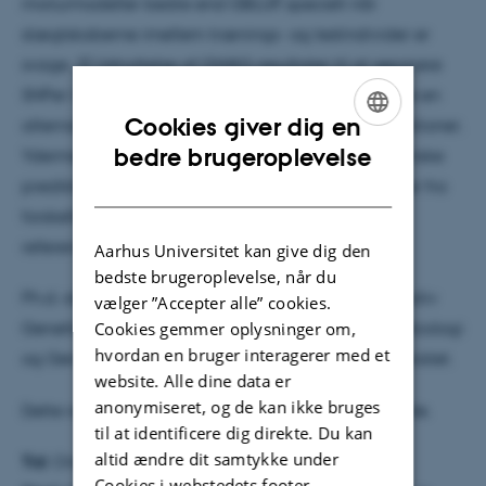
mixturmodeller bedre end GBLUP, specielt når
slægtskaberne imellem trænings- og testindivider er
svage. 3) Udnyttelse af GWAS-resultater til at separere
SNPer I to grupper med forskellig varians kan være en
Cookies giver dig en
alternativ metode til at forbedre genomiske prediktioner.
ENGLISH
bedre brugeroplevelse
Ydermere gav det en lidt højere sikkerhed i genomiske
DANISH
prediktioner, at kombinere refererencepopulationer fra
forskellige racer, sammenlignet med brug af
referencepopulationer indenfor de enkelte racer.
Aarhus Universitet kan give dig den
bedste brugeroplevelse, når du
Ph.d.-studiet er gennemført ved Center for Kvantitativ
vælger ”Accepter alle” cookies.
Cookies gemmer oplysninger om,
Genetik og Genomforskning, Institut for Molekylærbiologi
hvordan en bruger interagerer med et
og Genetik, Science and Technology, Aarhus Universitet.
website. Alle dine data er
anonymiseret, og de kan ikke bruges
Dette resumé er udarbejdet af den ph.d.-studerende.
til at identificere dig direkte. Du kan
altid ændre dit samtykke under
Tid:
Onsdag den 26. november 2014 kl. 10:00
Cookies i webstedets footer.