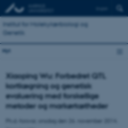
English
Institut for Molekylærbiologi og
Genetik
Nyt
Xiaoping Wu: Forbedret QTL
kortlægning og genetisk
evaluering med forskellige
metoder og markørtætheder
Ph.d.-forsvar, onsdag den 26. november 2014.