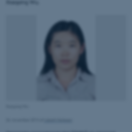
Xiaoping Wu.
Xiaoping Wu
26. november 2014
af
Lisbeth Heilesen