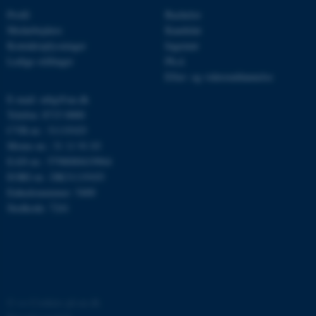
Profil
Bachelor
Medarbejdere
Kandidat
Kontaktoplysninger
Ingeniør
JSESSIONID
Oracle Corporation
Ledige stillinger
Ph.d.
.au.dk
Efter- og videreuddannelse
E-mail: mbg@au.dk
Telefon: 8715 0000
ARRAffinity
Microsoft Corporation
CVR-nr.: 31119103
.mitstudie.au.dk
Moms-nr.: 31 11 91 03
EAN-nr.: 5798000419964
EORI-nr.: DK31119103
Enhedsnummer: 5400
esctx
Stedkode: 7241
Microsoft Corporation
.login.microsoftonline.com
fpc
Microsoft Corporation
login.microsoftonline.com
__cf_bm
Cloudflare Inc.
.pure.au.dk
©
—
Cookies på au.dk