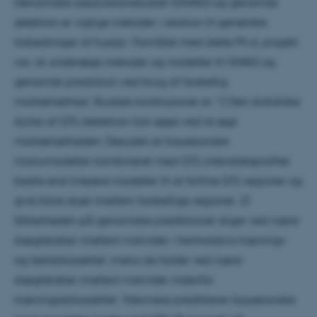
Genomiske associationsstudier (GWAS) og genomisk
selektion er vigtige metoder i relation til genetiske
forbedringer af husdyr. Formålet med dette Ph.d. projekt
var, at undersøge metoder og modeller til GWAS og
genomisk prediction ved brug af forskellig
markørtæthed. Studiets konklusioner er: 1) Den statistiske
styrke af QTL-detektion kan øges ved at øge
markørtætheden. Desuden er bayesianske
mixturmodeller kombineret med QTL-intensitetsprofiler
bedre end lineære modeller til at forfine QTL regioner og
give klare skæl imellem forskellige regioner. 2)
Sikkerheden på genomiske prediktioner stiger ved nære
slægtskaber imellem individer i henholdsvis trænings-
og testdatasættet, imens de falder ved nære
slægtskaber imellem individer indenfor
træningsdatasættet. Ydermere predikterer bayesianske